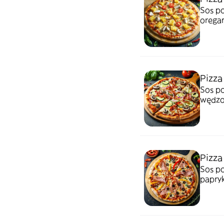
Sos po
orega
Pizza
Sos po
wędzo
Pizza
Sos po
papryk