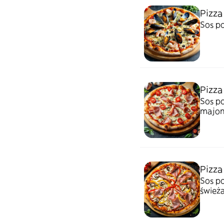
Pizza
Sos po
Pizza 
Sos po
majon
Pizza
Sos po
świeża