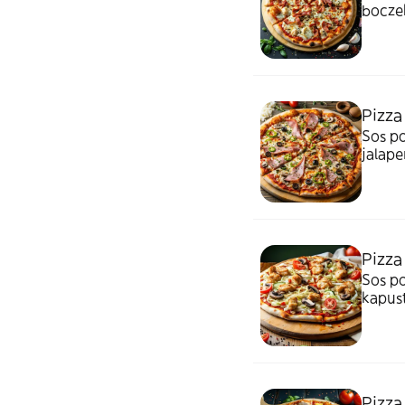
bocze
Pizza
Sos po
jalape
Pizza
Sos po
kapus
Pizza 