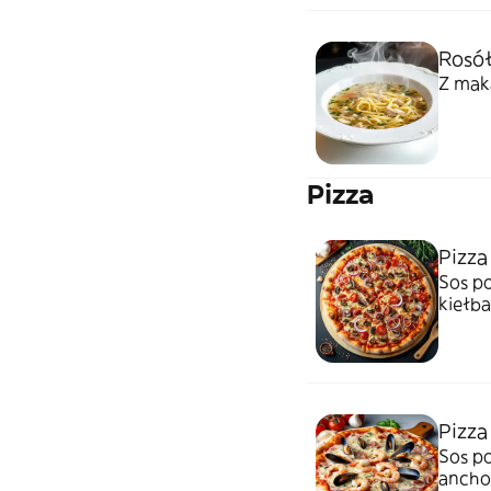
Rosół
Z ma
Pizza
Pizza
Sos po
kiełba
Pizza
Sos po
ancho