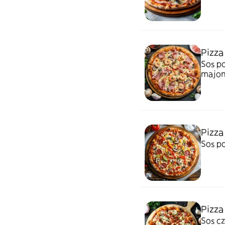
Pizza
Sos po
majon
Pizza
Sos po
Pizza
Sos cz