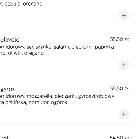
k, cebula, oregano
 diavolo
55,50 zł
midorowy, ser, szynka, salami, pieczarki, papryka
no, oliwki, oregano
 gyros
55,50 zł
midorowy, mozzarella, pieczarki, gyros drobiowy
ta pekińska, pomidor, ogórek
bali
54,50 zł