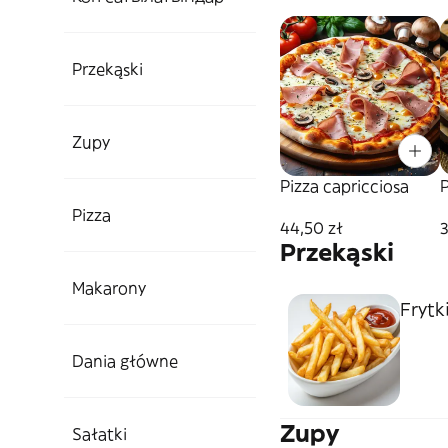
Przekąski
Zupy
Pizza capricciosa
P
Pizza
44,50 zł
3
Przekąski
Makarony
Frytk
Dania główne
Zupy
Sałatki