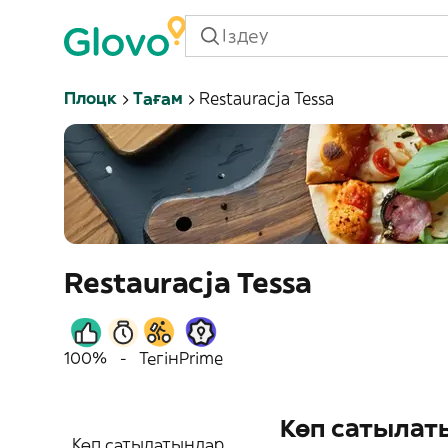
Плоцк
Тағам
Restauracja Tessa
Restauracja Tessa
100%
-
Тегін
Prime
Көп сатылат
Көп сатылатындар