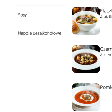
Flacz
Sosy
Z buł
Napoje bezalkoholowe
Czer
Z zie
Pomi