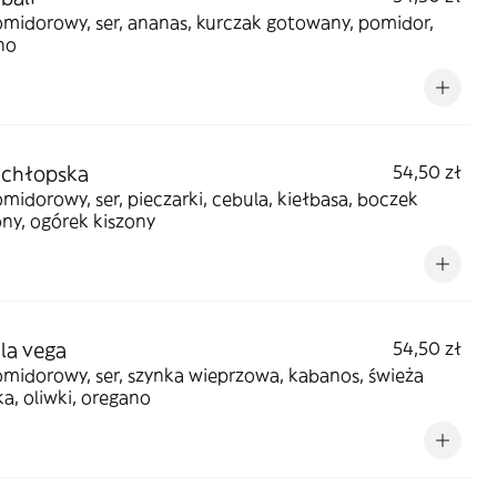
midorowy, ser, ananas, kurczak gotowany, pomidor,
no
 chłopska
54,50 zł
midorowy, ser, pieczarki, cebula, kiełbasa, boczek
ny, ogórek kiszony
 la vega
54,50 zł
midorowy, ser, szynka wieprzowa, kabanos, świeża
a, oliwki, oregano