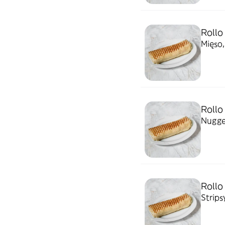
Rollo
Mięso,
Rollo
Nugget
Rollo
Strips