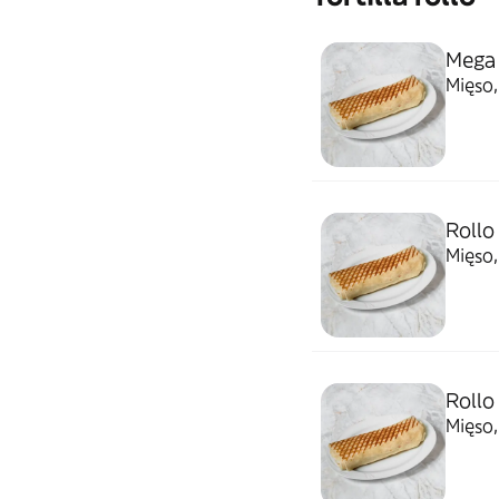
Mega 
Mięso,
Rollo
Mięso,
Rollo
Mięso,