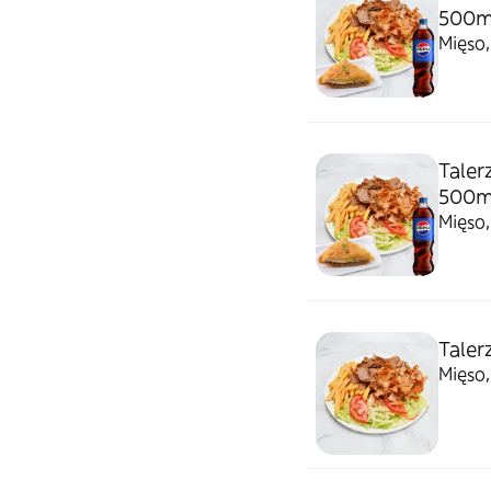
500m
Mięso,
Taler
500m
Mięso,
Taler
Mięso,