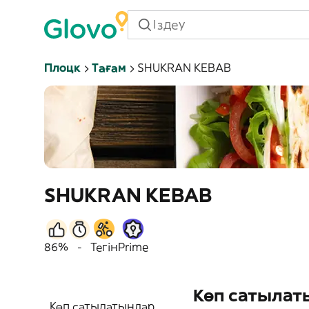
Плоцк
Тағам
SHUKRAN KEBAB
SHUKRAN KEBAB
86%
-
Тегін
Prime
Көп сатылат
Көп сатылатындар