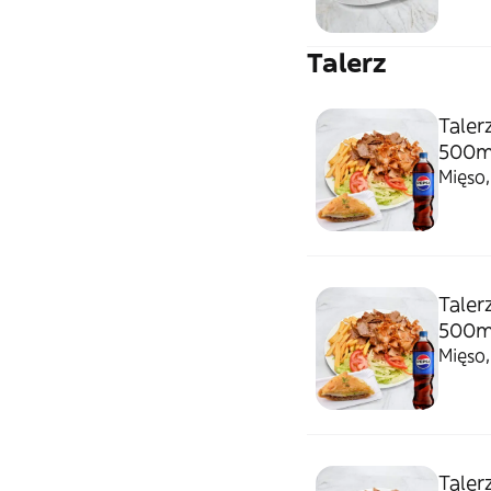
Talerz
Taler
500m
Mięso,
Taler
500m
Mięso,
Taler