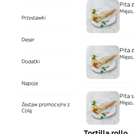
Pita 
Mięso,
Przystawki
Deser
Pita 
Mięso,
Dodatki
Napoje
Pita 
Mięso,
Zestaw promocyjny z
Colą
Tortilla rollo