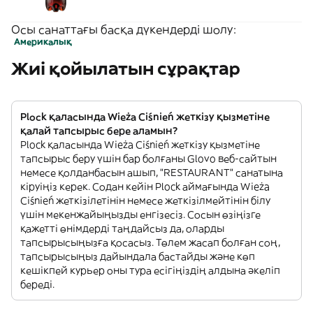
Осы санаттағы басқа дүкендерді шолу:
Америкалық
Жиі қойылатын сұрақтар
Plock қаласында Wieża Ciśnień жеткізу қызметіне
қалай тапсырыс бере аламын?
Plock қаласында Wieża Ciśnień жеткізу қызметіне
тапсырыс беру үшін бар болғаны Glovo веб-сайтын
немесе қолданбасын ашып, "RESTAURANT" санатына
кіруіңіз керек. Содан кейін Plock аймағында Wieża
Ciśnień жеткізілетінін немесе жеткізілмейтінін білу
үшін мекенжайыңызды енгізесіз. Сосын өзіңізге
қажетті өнімдерді таңдайсыз да, оларды
тапсырысыңызға қосасыз. Төлем жасап болған соң,
тапсырысыңыз дайындала бастайды және көп
кешікпей курьер оны тура есігіңіздің алдына әкеліп
береді.