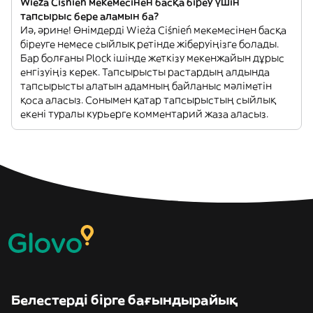
Wieża Ciśnień мекемесінен басқа біреу үшін
тапсырыс бере аламын ба?
Иә, әрине! Өнімдерді Wieża Ciśnień мекемесінен басқа
біреуге немесе сыйлық ретінде жіберуіңізге болады.
Бар болғаны Plock ішінде жеткізу мекенжайын дұрыс
енгізуіңіз керек. Тапсырысты растардың алдында
тапсырысты алатын адамның байланыс мәліметін
қоса аласыз. Сонымен қатар тапсырыстың сыйлық
екені туралы курьерге комментарий жаза аласыз.
Белестерді бірге бағындырайық