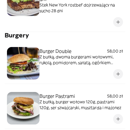
Stek New York rostbef dojrzewający na
sucho 28 dni
Burgery
Burger Double
58,00 zł
Z bułką, dwoma burgerami wołowymi,
rukolą, pomidorem, sałatą, ogórkiem
konserwowym, czerwoną cebulą, musztardą
i ketchupem
Burger Pastrami
58,00 zł
Z bułką, burger wołowy 120g, pastrami
120g, ser szwajcarski, musztarda i majonez