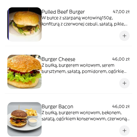
Pulled Beef Burger
47,00 zł
W bułce z szarpaną wołowiną150g,
konfiturą z czerwonej cebuli, sałatą, pikle,
sosem BBQ oraz majonezem
Burger Cheese
46,00 zł
Z bułką, burgerem wołowym, serem
bursztynem, sałatą, pomidorem, ogórkiem
konserwowym, czerwoną cebulą,
majonezem i ketchupem
Burger Bacon
46,00 zł
Z bułką, burgerem wołowym, bekonem,
sałatą, ogórkiem konserwowym, czerwoną
cebulą, pomidorem, sosem barbecue i
majonezem