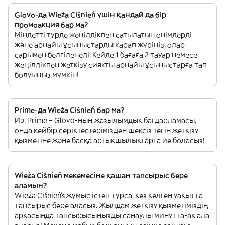
Glovo-да Wieża Ciśnień үшін қандай да бір
промоакция бар ма?
Міндетті түрде жеңілдікпен сатылатын өнімдерді
және арнайы ұсыныстарды қарап жүріңіз, олар
сарымен белгіленеді. Кейде 1 бағаға 2 тауар немесе
жеңілдікпен жеткізу сияқты арнайы ұсыныстарға тап
болуыңыз мүмкін!
Prime-да Wieża Ciśnień бар ма?
Иә. Prime – Glovo-ның жазылымдық бағдарламасы,
онда кейбір серіктестерімізден шексіз тегін жеткізу
қызметіне және басқа артықшылықтарға ие боласыз!
Wieża Ciśnień мекемесіне қашан тапсырыс бере
аламын?
Wieża Ciśnień’s жұмыс істеп тұрса, кез келген уақытта
тапсырыс бере аласыз. Жылдам жеткізу қызметіміздің
арқасында тапсырысыңызды санаулы минутта-ақ ала