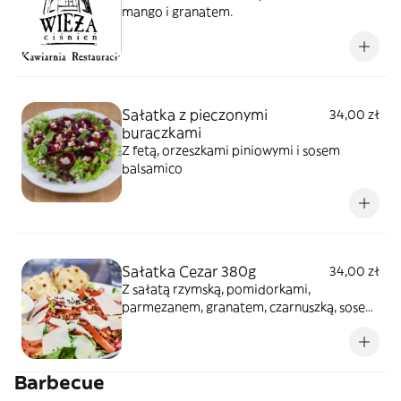
mango i granatem.
Sałatka z pieczonymi
34,00 zł
buraczkami
Z fetą, orzeszkami piniowymi i sosem
balsamico
Sałatka Cezar 380g
34,00 zł
Z sałatą rzymską, pomidorkami,
parmezanem, granatem, czarnuszką, sosem
szafranowym i pitą *zdjęcie poglądowe
Barbecue