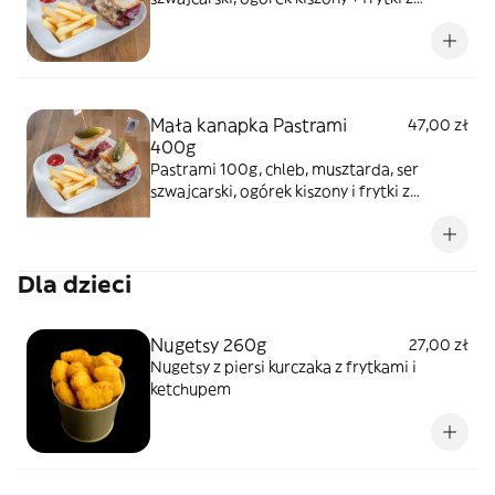
ketchupem
Mała kanapka Pastrami
47,00 zł
400g
Pastrami 100g, chleb, musztarda, ser
szwajcarski, ogórek kiszony i frytki z
ketchupem
Dla dzieci
Nugetsy 260g
27,00 zł
Nugetsy z piersi kurczaka z frytkami i
ketchupem