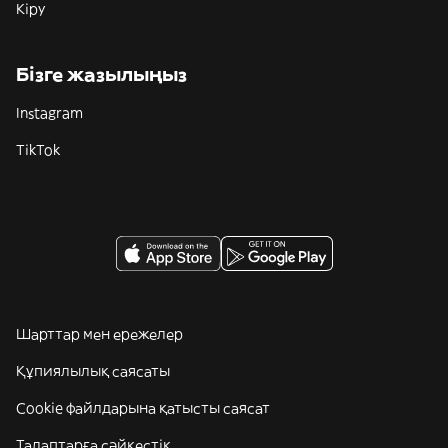
Кіру
Бізге жазылыңыз
Instagram
TikTok
Шарттар мен ережелер
Құпиялылық саясаты
Cookie файлдарына қатысты саясат
Талаптарға сәйкестік