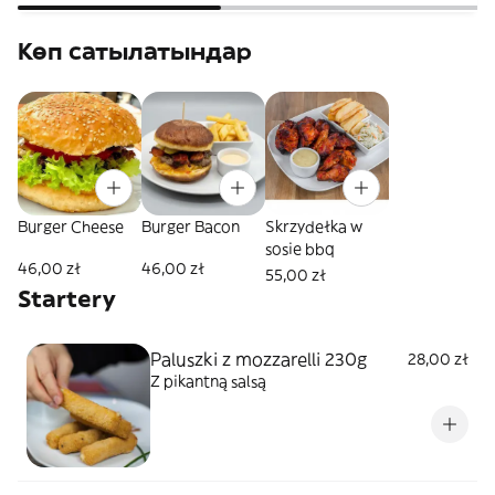
Көп сатылатындар
Burger Cheese
Burger Bacon
Skrzydełka w
sosie bbq
46,00 zł
46,00 zł
55,00 zł
Startery
Paluszki z mozzarelli 230g
28,00 zł
Z pikantną salsą