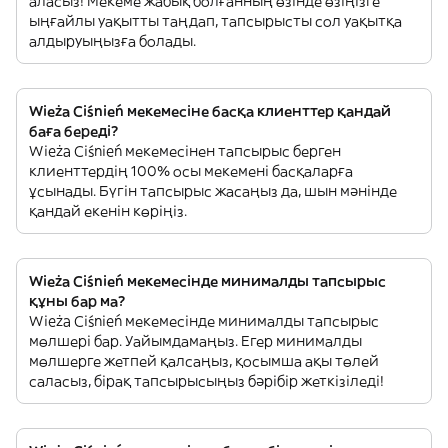
аласыз! Мекеме жабық болғанның өзінде өзіңізге
ыңғайлы уақытты таңдап, тапсырысты сол уақытқа
алдыруыңызға болады.
Wieża Ciśnień мекемесіне басқа клиенттер қандай
баға береді?
Wieża Ciśnień мекемесінен тапсырыс берген
клиенттердің 100% осы мекемені басқаларға
ұсынады. Бүгін тапсырыс жасаңыз да, шын мәнінде
қандай екенін көріңіз.
Wieża Ciśnień мекемесінде минималды тапсырыс
құны бар ма?
Wieża Ciśnień мекемесінде минималды тапсырыс
мөлшері бар. Уайымдамаңыз. Егер минималды
мөлшерге жетпей қалсаңыз, қосымша ақы төлей
саласыз, бірақ тапсырысыңыз бәрібір жеткізіледі!