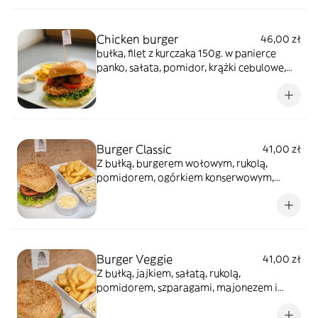
Chicken burger
46,00 zł
bułka, filet z kurczaka 150g. w panierce
panko, sałata, pomidor, krążki cebulowe,
sos szafranowy, ketchup
Burger Classic
41,00 zł
Z bułką, burgerem wołowym, rukolą,
pomidorem, ogórkiem konserwowym,
czerwoną cebulą, musztardą i ketchupem
*zdjęcie poglądowe
Burger Veggie
41,00 zł
Z bułką, jajkiem, sałatą, rukolą,
pomidorem, szparagami, majonezem i
sosem bazyliowym