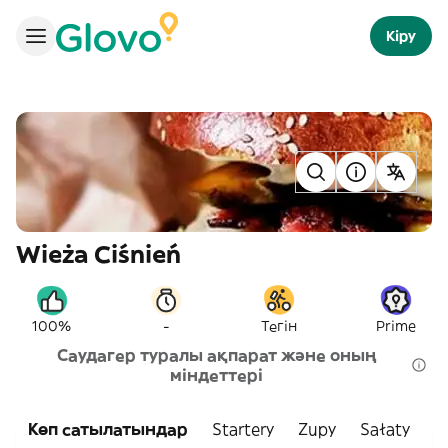
Кіру
Wieża Ciśnień
-
100%
Тегін
Prime
Саудагер туралы ақпарат және оның
міндеттері
Көп сатылатындар
Startery
Zupy
Sałaty
B