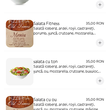
parmezan, dressing - 480g
Salata Fitness
35,00 RON
Salată iceberg, ardei, roșii, castraveți,
porumb, șuncă, crutoane, mozzarella,
varză, dressing - 400g
salata cu ton
35,00 RON
Salată iceberg, ardei, roșii, castraveți,
șuncă, ou, mozzarella, crutoane, busuioc,
lămâie, porumb, dressing - 400g
Salata cu ou
35,00 RON
Salată iceberg, ardei, roșii, castraveți,
șuncă, ou, mozzarella, crutoane, măsline,