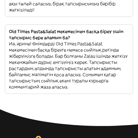
ақы төлей саласыз, бірақ тапсырысыңыз бәрібір
жеткізіледі!
Old Times Pasta&Salat мекемесінен басқа біреу үшін
тапсырыс бере аламын ба?
Иә, әрине! Өнімдерді Old Times Pasta&Salat
мекемесінен басқа біреуге немесе сыйлық ретінде
жіберуіңізге болады. Бар болғаны Zalau ішінде жеткізу
мекенжайын дұрыс енгізуіңіз керек. Тапсырысты
растардың алдында тапсырысты алатын адамның
байланыс мәліметін қоса аласыз. Сонымен қатар
тапсырыстың сыйлық екені туралы курьерге
комментарий жаза аласыз.