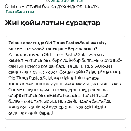
Grupe de alergeni
Осы санаттағы басқа дүкендерді шолу:
Паста
Салаттар
Жиі қойылатын сұрақтар
Zalau қаласында Old Times Pasta&Salat жеткізу
қызметіне қалай тапсырыс бере аламын?
Zalau қаласында Old Times Pasta&Salat жеткізу
қызметіне тапсырыс беру үшін бар болғаны Glovo веб-
сайтын немесе қолданбасын ашып, "RESTAURANT"
санатына кіруіңіз керек. Содан кейін Zalau аймағында
Old Times Pasta&Salat жеткізілетінін немесе
жеткізілмейтінін білу үшін мекенжайыңызды енгізесіз.
Сосын өзіңізге қажетті өнімдерді таңдайсыз да,
оларды тапсырысыңызға қосасыз. Төлем жасап
болған соң, тапсырысыңыз дайындала бастайды
және көп кешікпей курьер оны тура есігіңіздің
алдына әкеліп береді.