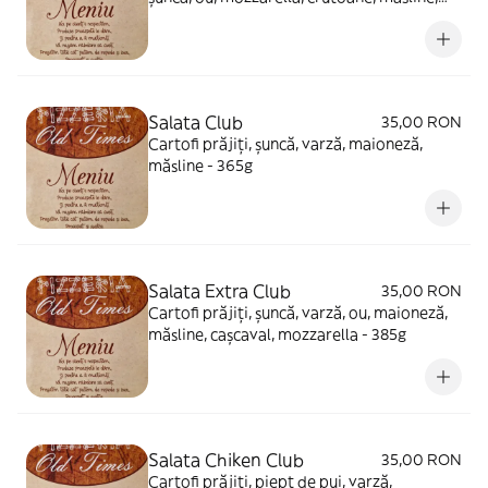
porumb, dressing - 400g
Salata Club
35,00 RON
Cartofi prăjiți, șuncă, varză, maioneză,
măsline - 365g
Salata Extra Club
35,00 RON
Cartofi prăjiți, șuncă, varză, ou, maioneză,
măsline, cașcaval, mozzarella - 385g
Salata Chiken Club
35,00 RON
Cartofi prăjiți, piept de pui, varză,