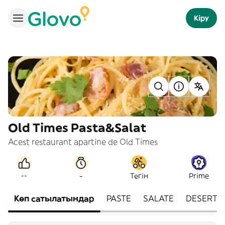
Кіру
Old Times Pasta&Salat
Acest restaurant apartine de Old Times
-
--
Тегін
Prime
Көп сатылатындар
PASTE
SALATE
DESERT