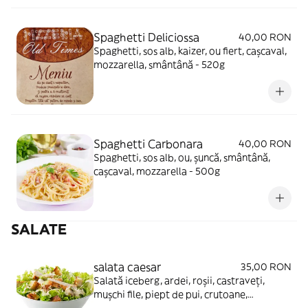
Spaghetti Deliciossa
40,00 RON
Spaghetti, sos alb, kaizer, ou fiert, cașcaval,
mozzarella, smântână - 520g
Spaghetti Carbonara
40,00 RON
Spaghetti, sos alb, ou, șuncă, smântână,
cașcaval, mozzarella - 500g
SALATE
salata caesar
35,00 RON
Salată iceberg, ardei, roșii, castraveți,
mușchi file, piept de pui, crutoane,