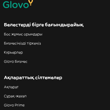
Белестерді бірге бағындырайық
Бос жұмыс орындары
Бизнесіңізді тіркеңіз
Курьерлер
Glovo Бизнес
Ақпараттық сілтемелер
Ақпарат
Сұрақ-жауап
Glovo Prime