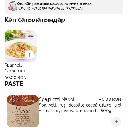
Онлайн режимде қадағалау мүмкін емес.
Тапсырыстарды мекеме өзі жеткізеді.
Көп сатылатындар
Spaghetti
Carbonara
40,00 RON
PASTE
Spaghetti Napoli
40,00 RON
Spaghetti, roșii decojite, ceapă, usturoi, ulei
de măsline, cașcaval, mozzarell - 500g