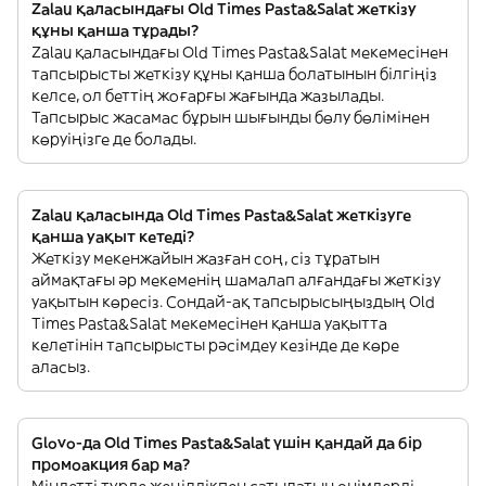
Zalau қаласындағы Old Times Pasta&Salat жеткізу
құны қанша тұрады?
Zalau қаласындағы Old Times Pasta&Salat мекемесінен
тапсырысты жеткізу құны қанша болатынын білгіңіз
келсе, ол беттің жоғарғы жағында жазылады.
Тапсырыс жасамас бұрын шығынды бөлу бөлімінен
көруіңізге де болады.
Zalau қаласында Old Times Pasta&Salat жеткізуге
қанша уақыт кетеді?
Жеткізу мекенжайын жазған соң, сіз тұратын
аймақтағы әр мекеменің шамалап алғандағы жеткізу
уақытын көресіз. Сондай-ақ тапсырысыңыздың Old
Times Pasta&Salat мекемесінен қанша уақытта
келетінін тапсырысты рәсімдеу кезінде де көре
аласыз.
Glovo-да Old Times Pasta&Salat үшін қандай да бір
промоакция бар ма?