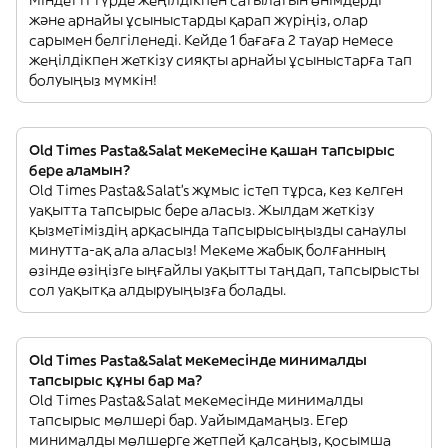
Міндетті түрде жеңілдікпен сатылатын өнімдерді
және арнайы ұсыныстарды қарап жүріңіз, олар
сарымен белгіленеді. Кейде 1 бағаға 2 тауар немесе
жеңілдікпен жеткізу сияқты арнайы ұсыныстарға тап
болуыңыз мүмкін!
Old Times Pasta&Salat мекемесіне қашан тапсырыс
бере аламын?
Old Times Pasta&Salat’s жұмыс істеп тұрса, кез келген
уақытта тапсырыс бере аласыз. Жылдам жеткізу
қызметіміздің арқасында тапсырысыңызды санаулы
минутта-ақ ала аласыз! Мекеме жабық болғанның
өзінде өзіңізге ыңғайлы уақытты таңдап, тапсырысты
сол уақытқа алдыруыңызға болады.
Old Times Pasta&Salat мекемесінде минималды
тапсырыс құны бар ма?
Old Times Pasta&Salat мекемесінде минималды
тапсырыс мөлшері бар. Уайымдамаңыз. Егер
минималды мөлшерге жетпей қалсаңыз, қосымша