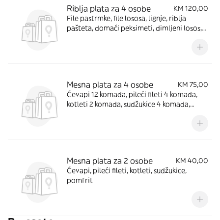
Riblja plata za 4 osobe
KM 120,00
File pastrmke, file lososa, lignje, riblja
pašteta, domaći peksimeti, dimljeni losos,
masline, domaći bijeli sir
Mesna plata za 4 osobe
KM 75,00
Ćevapi 12 komada, pileći fileti 4 komada,
kotleti 2 komada, sudžukice 4 komada,
pomfrit, salata, domaća lepina
Mesna plata za 2 osobe
KM 40,00
Ćevapi, pileći fileti, kotleti, sudžukice,
pomfrit