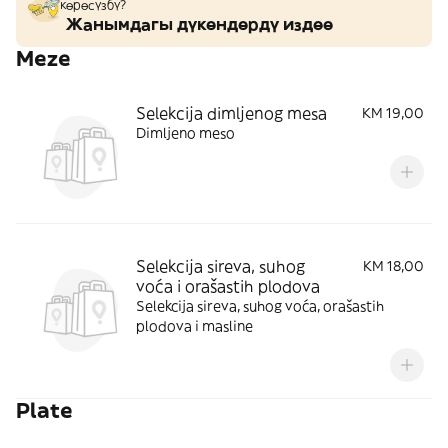
көрөсүзбү?
Жанымдагы дүкөндөрдү издөө
Meze
Selekcija dimljenog mesa
KM 19,00
Dimljeno meso
Selekcija sireva, suhog
KM 18,00
voća i orašastih plodova
Selekcija sireva, suhog voća, orašastih
plodova i masline
Plate