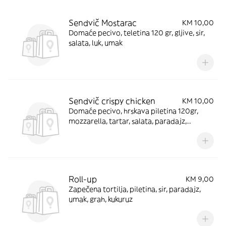
Sendvič Mostarac
KM 10,00
Domaće pecivo, teletina 120 gr, gljive, sir,
salata, luk, umak
Sendvič crispy chicken
KM 10,00
Domaće pecivo, hrskava piletina 120gr,
mozzarella, tartar, salata, paradajz,
krastavac
Roll-up
KM 9,00
Zapečena tortilja, piletina, sir, paradajz,
umak, grah, kukuruz