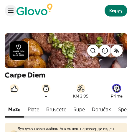
Кирүү
Carpe Diem
-
--
KM 3,95
Prime
Meze
Plate
Bruscete
Supe
Doručak
Speci
Бул дүкөн азыр жабык. Ага окшош нерселерди издеп