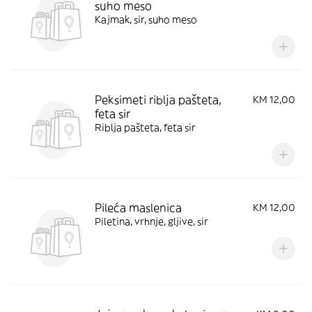
suho meso
Kajmak, sir, suho meso
Peksimeti riblja pašteta,
KM 12,00
feta sir
Riblja pašteta, feta sir
Pileća maslenica
KM 12,00
Piletina, vrhnje, gljive, sir