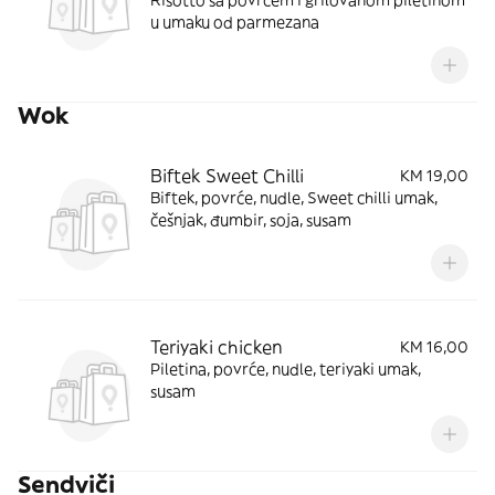
Risotto sa povrćem i grilovanom piletinom
u umaku od parmezana
Wok
Biftek Sweet Chilli
KM 19,00
Biftek, povrće, nudle, Sweet chilli umak,
češnjak, đumbir, soja, susam
Teriyaki chicken
KM 16,00
Piletina, povrće, nudle, teriyaki umak,
susam
Sendviči