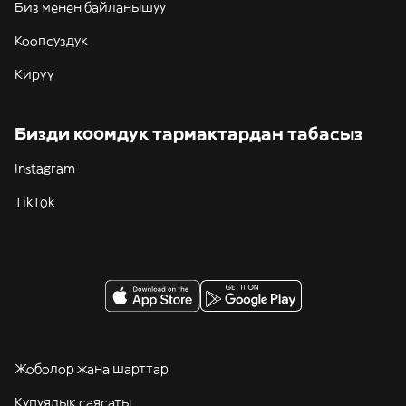
Биз менен байланышуу
Коопсуздук
Кирүү
Бизди коомдук тармактардан табасыз
Instagram
TikTok
Жоболор жана шарттар
Купуялык саясаты