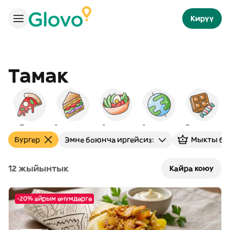
Кирүү
Тамак
Пицца
Сэндвичтер
Салаттар
Эл аралык
Десерттер
Бургер
Эмне боюнча иргейсиз:
Мыкты ба
12 жыйынтык
Кайра коюу
-20% айрым өнүмдөргө