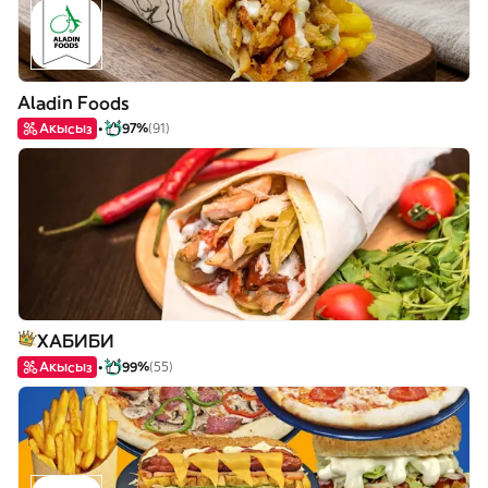
Aladin Foods
Акысыз
97%
(91)
ХАБИБИ
Акысыз
99%
(55)