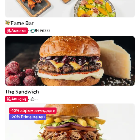
Fame Bar
Акысыз
94%
(33)
The Sandwich
Акысыз
--
-10% айрым өнүмдөргө
-20% Prime менен