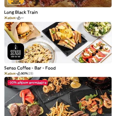
Long Black Train
Жабык
--
Senso Coffee - Bar - Food
Жабык
90%
(28)
-30% айрым өнүмдөргө