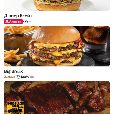
Дюнер Есейт
Акысыз
--
Big Break
Жабык
100%
(18)