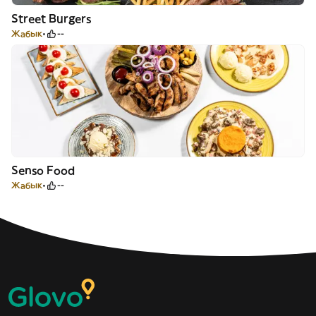
Street Burgers
Жабык
--
Senso Food
Жабык
--