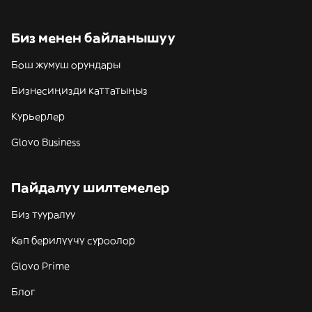
Биз менен байланышуу
Бош жумуш орундары
Бизнесиңизди каттатыңыз
Курьерлер
Glovo Business
Пайдалуу шилтемелер
Биз тууралуу
Көп берилүүчү суроолор
Glovo Prime
Блог