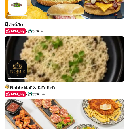
Диабло
Акысыз
96%
(42)
Noble Bar & Kitchen
Акысыз
99%
(64)