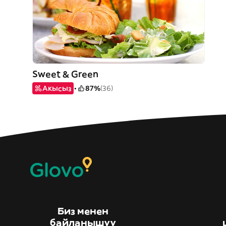
Sweet & Green
Акысыз
87%
(36)
Биз менен
байланышуу