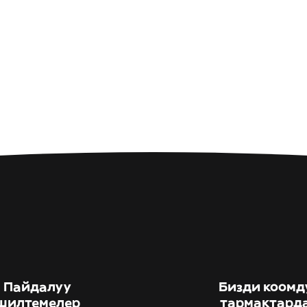
Пайдалуу
Бизди коомд
шилтемелер
тармактард