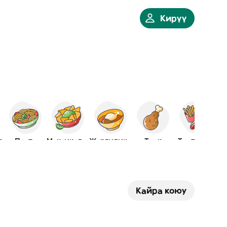
Кирүү
р
Паста
Мексикалык
Жергиликтүү
Тоок
Тез татым
Кайра коюу