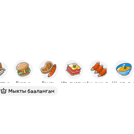
ттер
Бургер
Гриль
Италиялык
Америкалык
Шорполо
Мыкты бааланган