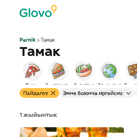
Pernik
Тамак
Тамак
Пицца
Сэндвичтер
Салаттар
Эл аралык
Десер
Пайдалуу
Эмне боюнча иргейсиз:
1 жыйынтык