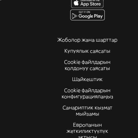
Жоболор жана шарттар
Купуялык саясаты
Cookie файлдарын
колдонуу саясаты
Шайкештик
Cookie файлдарын
конфигурациялаңыз
Санариптик кызмат
мыйзамы
Европанын
жеткиликтүүлүк
актысы