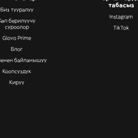
табасыз
Биз тууралуу
Instagram
Көп берилүүчү
суроолор
TikTok
Glovo Prime
Блог
менен байланышуу
Коопсуздук
Кирүү