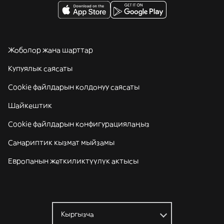
Жоболор жана шарттар
Купуялык саясаты
Cookie файлдарын колдонуу саясаты
Шайкештик
Cookie файлдарын конфигурациялаңыз
Санариптик кызмат мыйзамы
Европанын жеткиликтүүлүк актысы