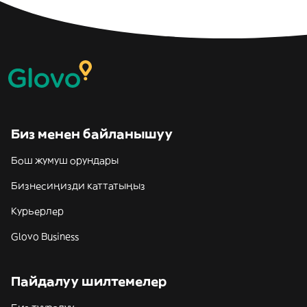
Биз менен байланышуу
Бош жумуш орундары
Бизнесиңизди каттатыңыз
Курьерлер
Glovo Business
Пайдалуу шилтемелер