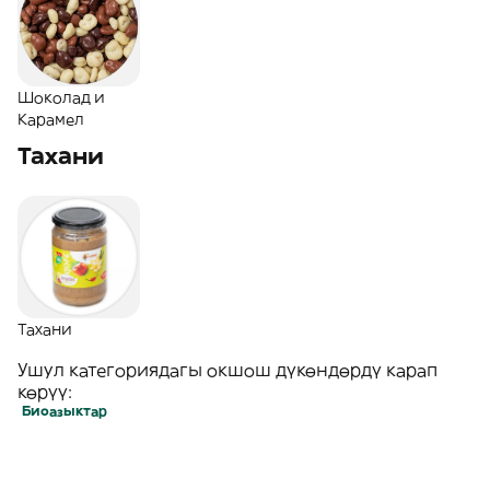
Шоколад и
Карамел
Тахани
Тахани
Ушул категориядагы окшош дүкөндөрдү карап
көрүү:
Биоазыктар