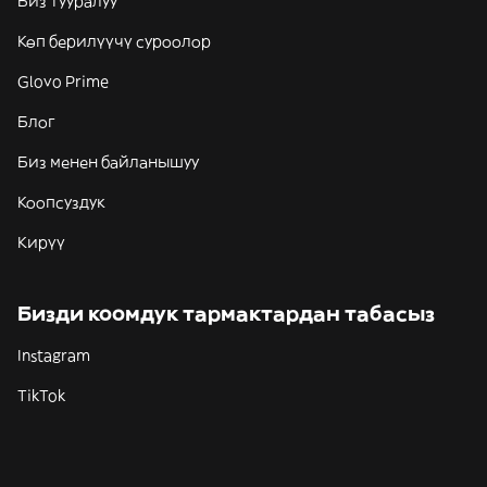
Биз тууралуу
Көп берилүүчү суроолор
Glovo Prime
Блог
Биз менен байланышуу
Коопсуздук
Кирүү
Бизди коомдук тармактардан табасыз
Instagram
TikTok