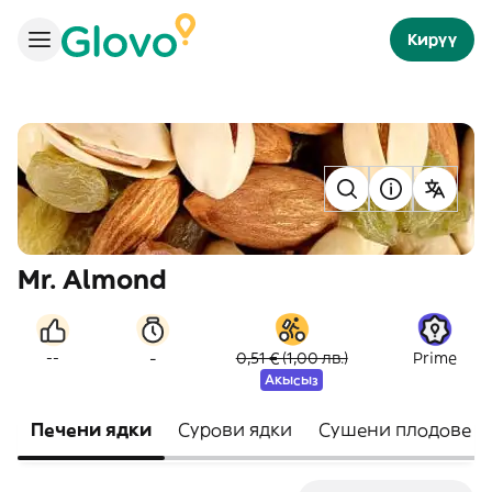
Кирүү
Mr. Almond
-
--
0,51 € (1,00 лв.)
Prime
Акысыз
Печени ядки
Сурови ядки
Сушени плодове