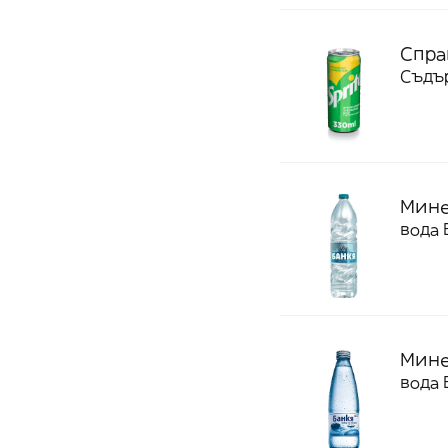
Спра
Съдър
Минер
вода 
Мине
вода 