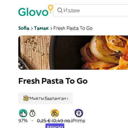
Sofia
Тамак
Fresh Pasta To Go
Fresh Pasta To Go
Мыкты бааланган ›
97%
-
0,25 € (0,49 лв.)
Prime
Акысыз