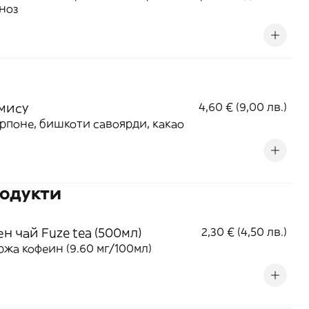
ноз
мису
4,60 € (9,00 лв.)
рпоне, бишкоти савоярди, какао
родукти
н чай Fuze tea (500мл)
2,30 € (4,50 лв.)
жа кофеин (9.60 мг/100мл)