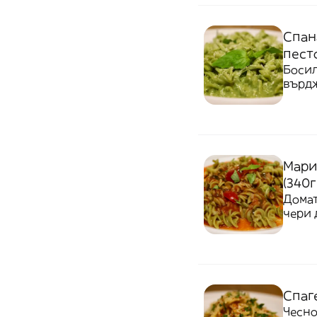
Спан
песто
Босил
върд
Мари
(340г
Домат
чери 
Спаг
Чесново о