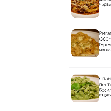
черве
Рига
(360г
Горго
магда
Спан
песто
Босил
върд