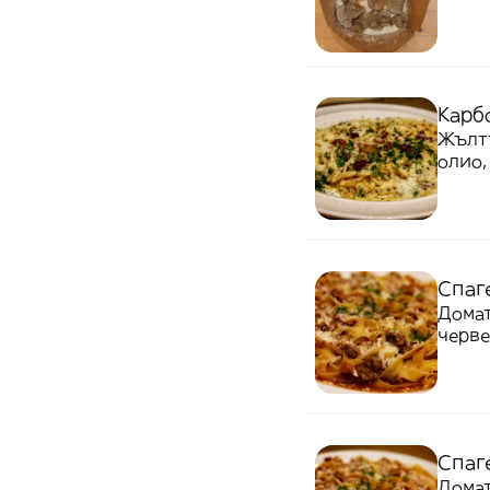
Карб
Жълтъ
олио,
Спаг
Домат
черве
Спаге
Домат