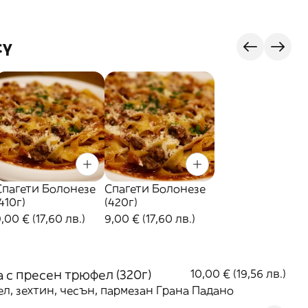
сү
Спагети Болонезе
Спагети Болонезе
410г)
(420г)
,00 € (17,60 лв.)
9,00 € (17,60 лв.)
 с пресен трюфел (320г)
10,00 € (19,56 лв.)
л, зехтин, чесън, пармезан Грана Падано