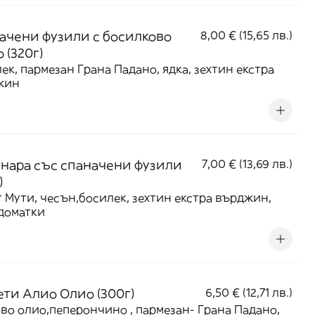
ачени фузили с босилково
8,00 € (15,65 лв.)
 (320г)
ек, пармезан Грана Падано, ядка, зехтин екстра
жин
нара със спаначени фузили
7,00 € (13,69 лв.)
)
 Мути, чесън,босилек, зехтин екстра върджин,
доматки
ети Алио Олио (300г)
6,50 € (12,71 лв.)
лио,пеперончино , пармезан- Грана Падано,