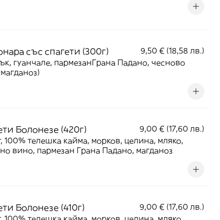
онара със спагети (300г)
9,50 € (18,58 лв.)
к, гуанчале, пармезанГрана Падано, чесново
 магданоз)
ети Болонезе (420г)
9,00 € (17,60 лв.)
, 100% телешка кайма, морков, целина, мляко,
но вино, пармезан Грана Падано, магданоз
ти Болонезе (410г)
9,00 € (17,60 лв.)
, 100% телешка кайма, морков, целина, мляко,