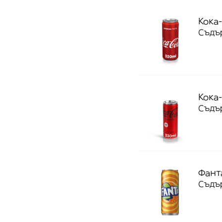
Кока-
Съдър
Кока-
Съдър
Фант
Съдър