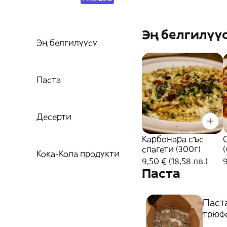
Эң белгилүү
Эң белгилүүсү
Паста
Десерти
Карбонара със
спагети (300г)
(
Кока-Кола продукти
9,50 € (18,58 лв.)
9
Паста
Паста
трюфе