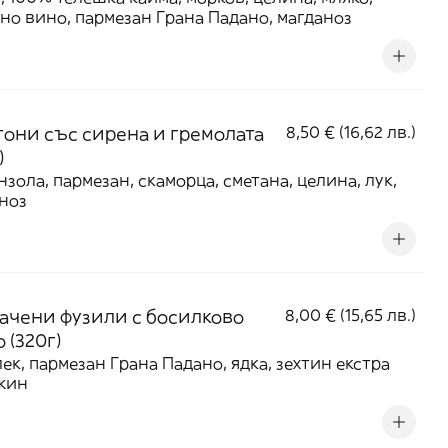
но вино, пармезан Грана Падано, магданоз
тони със сирена и гремолата
8,50 € (16,62 лв.)
)
нзола, пармезан, скаморца, сметана, целина, лук,
ноз
ачени фузили с босилково
8,00 € (15,65 лв.)
 (320г)
ек, пармезан Грана Падано, ядка, зехтин екстра
жин