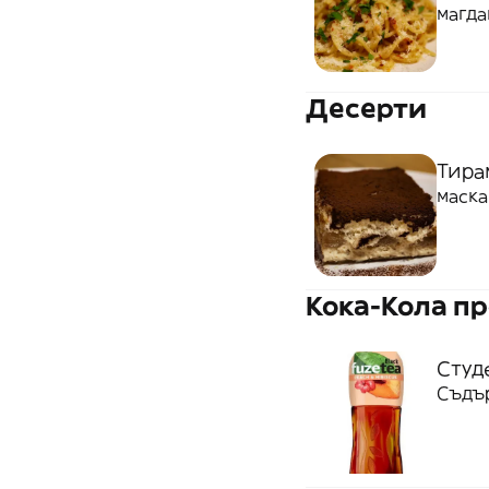
магда
Десерти
Тира
маска
Кока-Кола п
Студе
Съдър