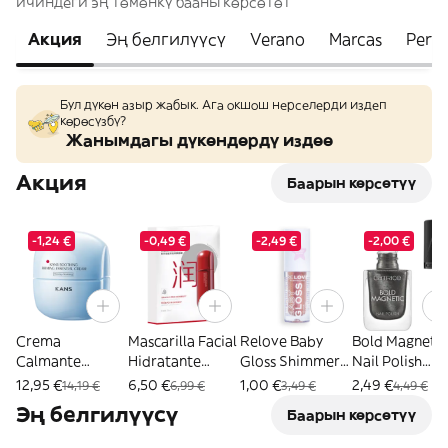
ичиндеги эң төмөнкү бааны көрсөтөт
Акция
Эң белгилүүсү
Verano
Marcas
Perf
Бул дүкөн азыр жабык. Ага окшош нерселерди издеп
көрөсүзбү?
Жанымдагы дүкөндөрдү издөө
Акция
Баарын көрсөтүү
-1,24 €
-0,49 €
-2,49 €
-2,00 €
Crema
Mascarilla Facial
Relove Baby
Bold Magnetic
Calmante
Hidratante
Gloss Shimmer
Nail Polish
Antiedad 50 ml
Reafirmante
Twilight
Esmalte de Uñ
12,95 €
6,50 €
1,00 €
2,49 €
14,19 €
6,99 €
3,49 €
4,49 €
- KANS - 50 ml
Revitalizante
2613995
- Catrice - Ne
Эң белгилүүсү
Баарын көрсөтүү
125 ml - KANS -
040
125 ml