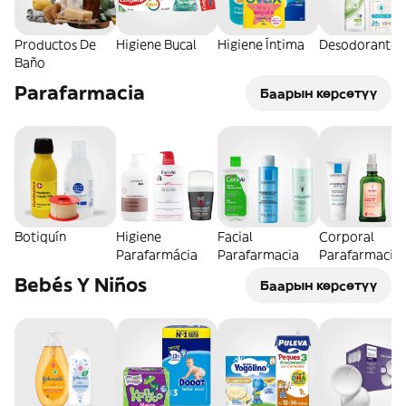
Productos De
Higiene Bucal
Higiene Íntima
Desodorantes
Baño
Parafarmacia
Баарын көрсөтүү
Botiquín
Higiene
Facial
Corporal
Parafarmácia
Parafarmacia
Parafarmacia
Bebés Y Niños
Баарын көрсөтүү