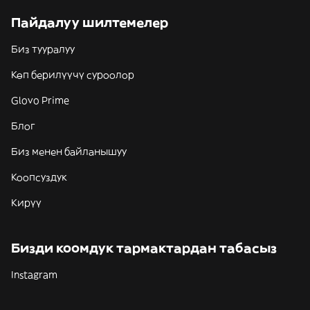
Пайдалуу шилтемелер
Биз тууралуу
Көп берилүүчү суроолор
Glovo Prime
Блог
Биз менен байланышуу
Коопсуздук
Кирүү
Бизди коомдук тармактардан табасыз
Instagram