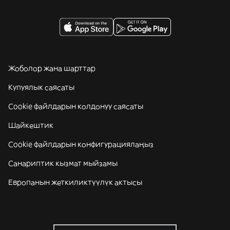
Жоболор жана шарттар
Купуялык саясаты
Cookie файлдарын колдонуу саясаты
Шайкештик
Cookie файлдарын конфигурациялаңыз
Санариптик кызмат мыйзамы
Европанын жеткиликтүүлүк актысы