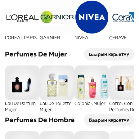
L'OREAL PARIS
GARNIER
NIVEA
CERAVE
Perfumes De Mujer
Баарын көрсөтүү
Eau De Parfum
Eau De Toilette
Colonias Mujer
Cofres Con
Mujer
Mujer
Perfumes De
Mujer
Perfumes De Hombre
Баарын көрсөтүү