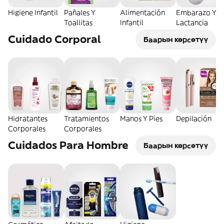
Higiene Infantil
Pañales Y
Alimentación
Embarazo Y
Toallitas
Infantil
Lactancia
Cuidado Corporal
Баарын көрсөтүү
Hidratantes
Tratamientos
Manos Y Pies
Depilación
Corporales
Corporales
Cuidados Para Hombre
Баарын көрсөтүү