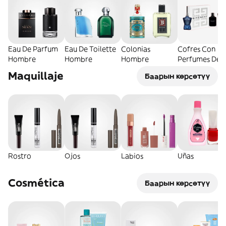
Eau De Parfum
Eau De Toilette
Colonias
Cofres Con
Hombre
Hombre
Hombre
Perfumes De
Hombre
Maquillaje
Баарын көрсөтүү
Rostro
Ojos
Labios
Uñas
Cosmética
Баарын көрсөтүү