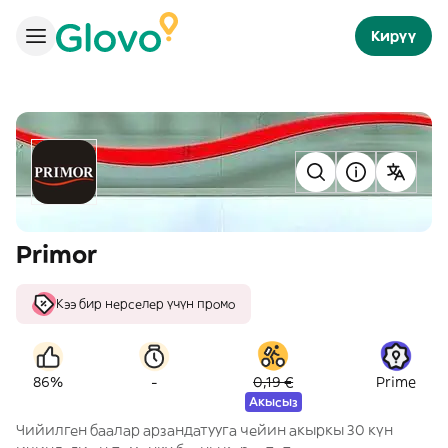
Кирүү
Primor
Кээ бир нерселер үчүн промо
-
86%
0,19 €
Prime
Акысыз
Чийилген баалар арзандатууга чейин акыркы 30 күн