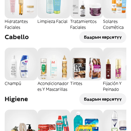
Hidratantes
Limpieza Facial
Tratamientos
Solares
Faciales
Faciales
Cosmética
Cabello
Баарын көрсөтүү
Champú
Acondicionador
Tintes
Fijación Y
es Y Mascarillas
Peinado
Higiene
Баарын көрсөтүү