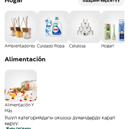
Hogar
Баарын көрсөтүү
Ambientadores
Cuidado Ropa
Celulosa
Hogar!
Alimentación
Alimentación Y
Más
Ушул категориядагы окшош дүкөндөрдү карап
көрүү:
Жеке гигиена