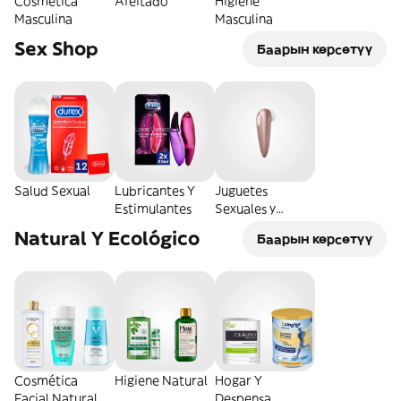
Cosmética
Afeitado
Higiene
Masculina
Masculina
Sex Shop
Баарын көрсөтүү
Salud Sexual
Lubricantes Y
Juguetes
Estimulantes
Sexuales y
Eróticos
Natural Y Ecológico
Баарын көрсөтүү
Cosmética
Higiene Natural
Hogar Y
Facial Natural
Despensa