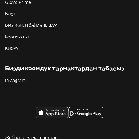
Glovo Prime
Блог
Биз менен байланышуу
Коопсуздук
Кирүү
Бизди коомдук тармактардан табасыз
Instagram
Жоболор жана шарттар