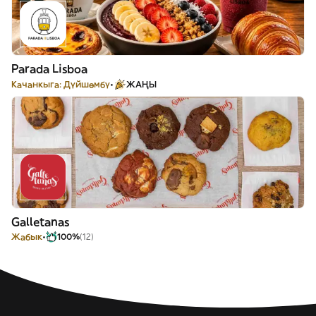
Parada Lisboa
Качанкыга: Дүйшөмбү
ЖАҢЫ
Galletanas
Жабык
100%
(12)