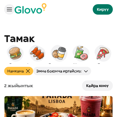
Кирүү
Тамак
Бургер
Америкалык
Таңкы тамак
Шам-шум
Пицца
Нанкана
Эмне боюнча иргейсиз:
2 жыйынтык
Кайра коюу