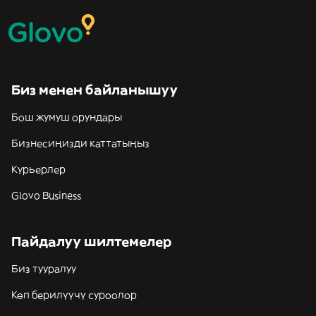
Биз менен байланышуу
Бош жумуш орундары
Бизнесиңизди каттатыңыз
Курьерлер
Glovo Business
Пайдалуу шилтемелер
Биз тууралуу
Көп берилүүчү суроолор