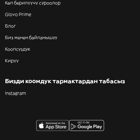
Көп берилүүчү суроолор
Glovo Prime
Блог
Биз менен байланышуу
Коопсуздук
Кирүү
Бизди коомдук тармактардан табасыз
Instagram