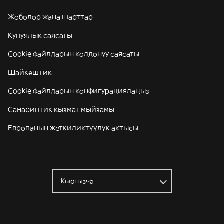
Жоболор жана шарттар
Купуялык саясаты
Cookie файлдарын колдонуу саясаты
Шайкештик
Cookie файлдарын конфигурациялаңыз
Санариптик кызмат мыйзамы
Европанын жеткиликтүүлүк актысы