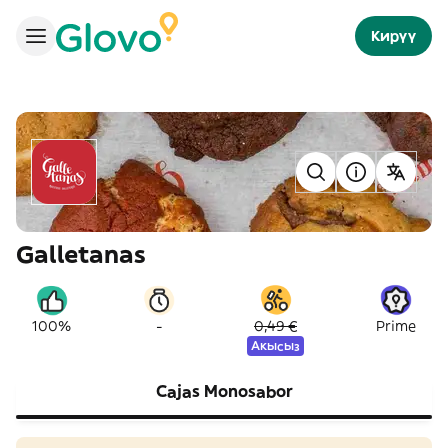
Кирүү
Galletanas
-
100%
0,49 €
Prime
Акысыз
Cajas Monosabor