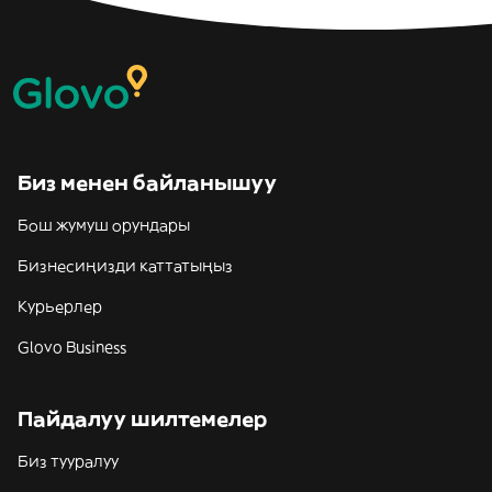
Биз менен байланышуу
Бош жумуш орундары
Бизнесиңизди каттатыңыз
Курьерлер
Glovo Business
Пайдалуу шилтемелер
Биз тууралуу