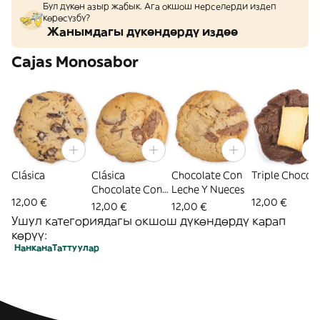
Бул дүкөн азыр жабык. Ага окшош нерселерди издеп
көрөсүзбү?
Жанымдагы дүкөндөрдү издөө
Cajas Monosabor
Clásica
Clásica
Chocolate Con
Triple Chocol
Chocolate Con
Leche Y Nueces
12,00 €
12,00 €
Leche
12,00 €
12,00 €
Ушул категориядагы окшош дүкөндөрдү карап
көрүү:
Нанкана
Таттуулар