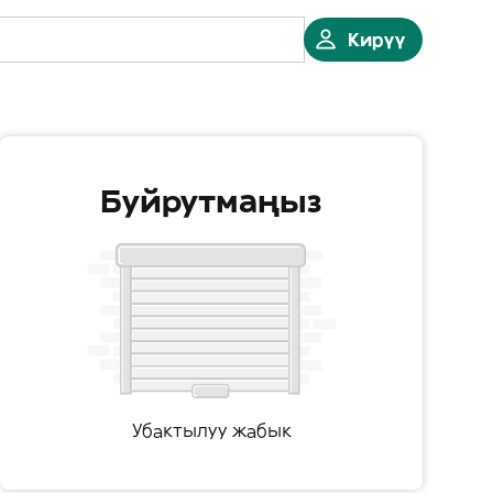
Кирүү
Буйрутмаңыз
Убактылуу жабык