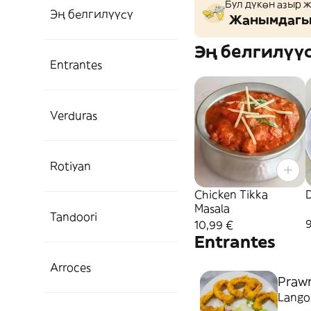
Бул дүкөн азыр 
Эң белгилүүсү
Жанымдагы 
Эң белгилүү
Entrantes
Verduras
Rotiyan
Chicken Tikka
Masala
Tandoori
10,99 €
Entrantes
Arroces
Praw
Lango