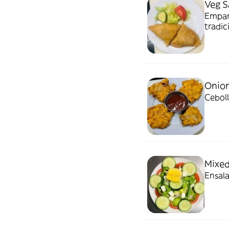
Veg 
Empana
tradic
Onion
Ceboll
Mixed
Ensala