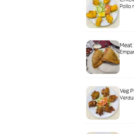
Pollo
Meat
Empana
Veg P
Verdu