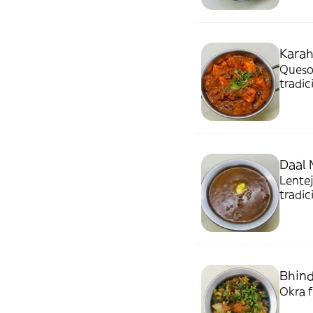
Karah
Queso 
tradic
Daal 
Lentej
tradic
Bhind
Okra f