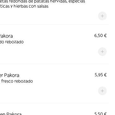
tas redondas de patatas hervidas, especias
icas y hierbas con salsas
Pakora
6,50 €
do rebozado
r Pakora
5,95 €
 fresco rebozado
en Pakora
5,50 €