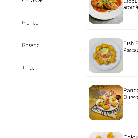
Cervezas
Croque
aromát
Blanco
Fish 
Rosado
Pesca
Tinto
Panee
Queso
Chick