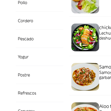
Pollo
Cordero
chick
Lechug
deshue
Pescado
Yogur
Samo
Samos
Postre
garban
Refrescos
Aloo 