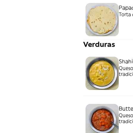
Papa
Torta 
Verduras
Shahi
Queso 
tradic
Butte
Queso 
tradic