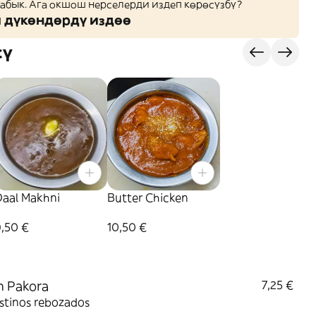
жабык. Ага окшош нерселерди издеп көрөсүзбү?
дүкөндөрдү издөө
сү
Daal Makhni
Butter Chicken
9,50 €
10,50 €
n Pakora
7,25 €
stinos rebozados