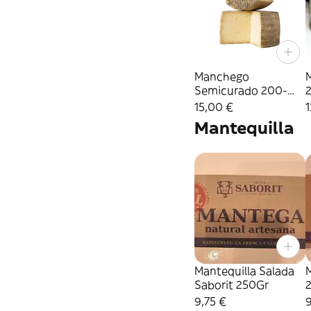
Manchego
Semicurado 200-
250Gr
15,00 €
1
Mantequilla
Mantequilla Salada
M
Saborit 250Gr
9,75 €
9