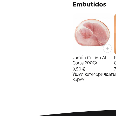
Embutidos
Jamón Cocido Al
Corte 200Gr
9,50 €
7
Ушул категориядаг
көрүү: