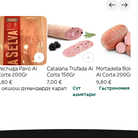
Pechuga Pavo Al
Catalana Trufada Al
Mortadella Bolog
Corte 200Gr
Corte 150Gr
Al Corte 200Gr
,80 €
7,00 €
9,80 €
ы окшош дүкөндөрдү карап
Сүт
Гастрономия
азыктары