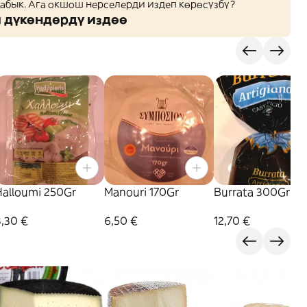
жабык. Ага окшош нерселерди издеп көрөсүзбү?
дүкөндөрдү издөө
Halloumi 250Gr
Manouri 170Gr
Burrata 300Gr
8,30 €
6,50 €
12,70 €