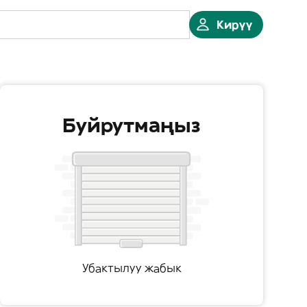
Кирүү
Буйрутмаңыз
Убактылуу жабык