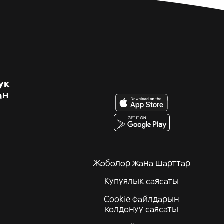
ук
ан
Жоболор жана шарттар
Купуялык саясаты
Cookie файлдарын
колдонуу саясаты