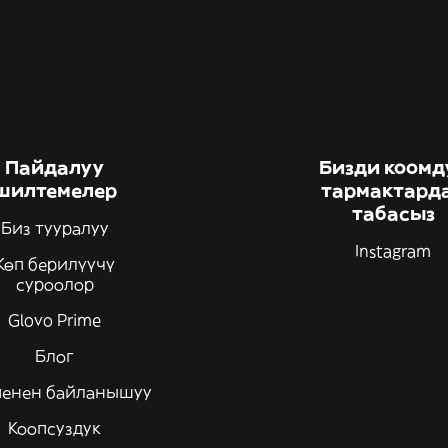
Пайдалуу
Бизди коомд
шилтемелер
тармактард
табасыз
Биз тууралуу
Instagram
Көп берилүүчү
суроолор
Glovo Prime
Блог
менен байланышуу
Коопсуздук