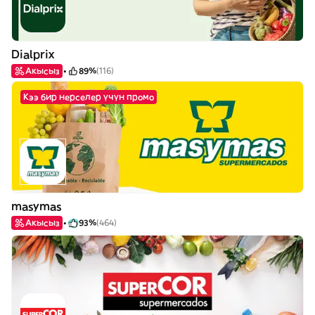
Dialprix
Акысыз
89%
(116)
Кээ бир нерселер үчүн промо
masymas
Акысыз
93%
(464)