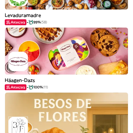
Levaduramadre
Акысыз
99%
(58)
Häagen-Dazs
Акысыз
100%
(11)