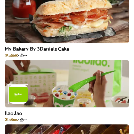
My Bakery By 3Daniels Cake
Жабык
--
llaollao
Жабык
--