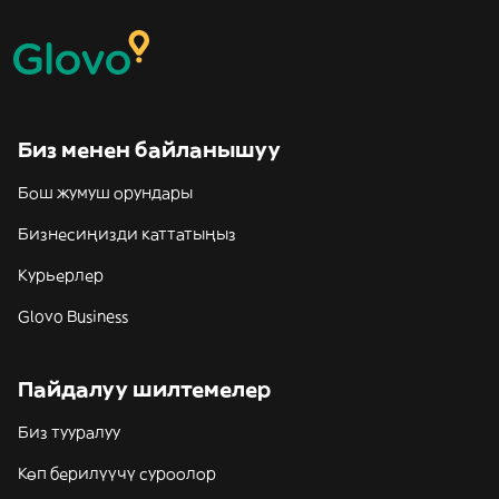
Биз менен байланышуу
Бош жумуш орундары
Бизнесиңизди каттатыңыз
Курьерлер
Glovo Business
Пайдалуу шилтемелер
Биз тууралуу
Көп берилүүчү суроолор