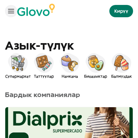
Кирүү
Азык-түлүк
Супермаркет
Таттуулар
Нанкана
Биоазыктар
Балмуздак
З
Бардык компаниялар