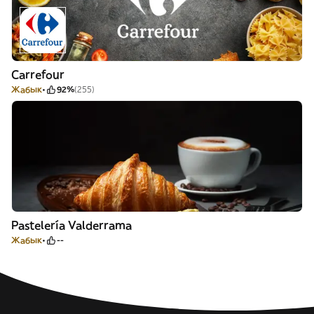
Carrefour
Жабык
92%
(255)
Pastelería Valderrama
Жабык
--