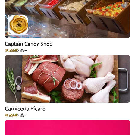
Captain Candy Shop
Жабык
--
Carnicería Pícaro
Жабык
--