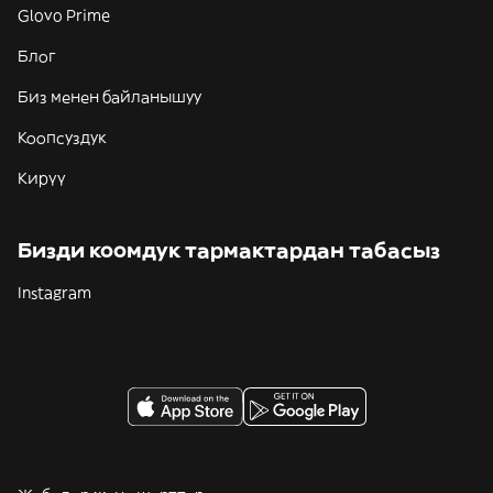
Glovo Prime
Блог
Биз менен байланышуу
Коопсуздук
Кирүү
Бизди коомдук тармактардан табасыз
Instagram