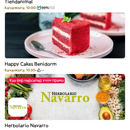
Tiendanimal
Качанкыга: 10:00
99%
(53)
Happy Cakes Benidorm
Качанкыга: 10:30
--
Кээ бир нерселер үчүн промо
Herbolario Navarro