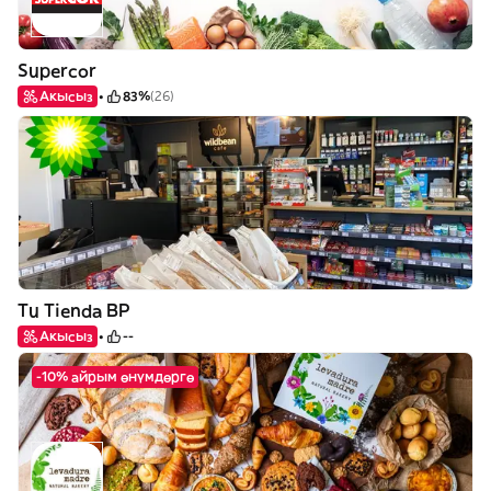
Supercor
Акысыз
83%
(26)
Tu Tienda BP
Акысыз
--
-10% айрым өнүмдөргө