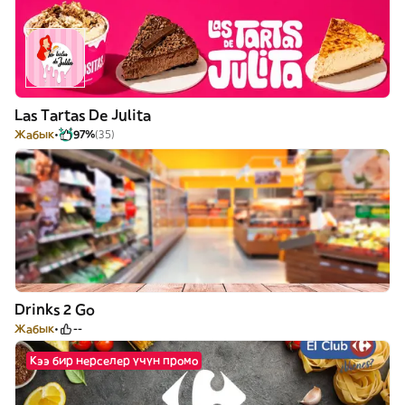
Las Tartas De Julita
Жабык
97%
(35)
Drinks 2 Go
Жабык
--
Кээ бир нерселер үчүн промо