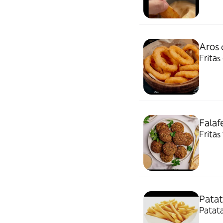
Aros 
Fritas
Falafe
Fritas 
Patat
Patata