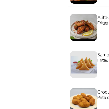
Alitas
Fritas
Samos
Fritas
Croqu
Prita 