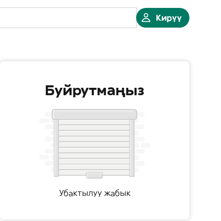
Кирүү
Буйрутмаңыз
Убактылуу жабык