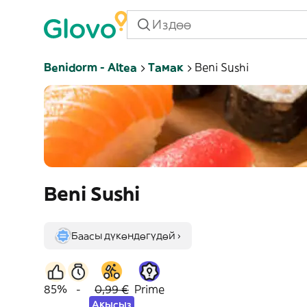
Benidorm - Altea
Тамак
Beni Sushi
Beni Sushi
Баасы дүкөндөгүдөй ›
85%
-
0,99 €
Prime
Акысыз