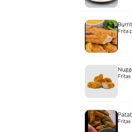
Burri
Frita 
Nugge
Fritas
Patat
Fritas