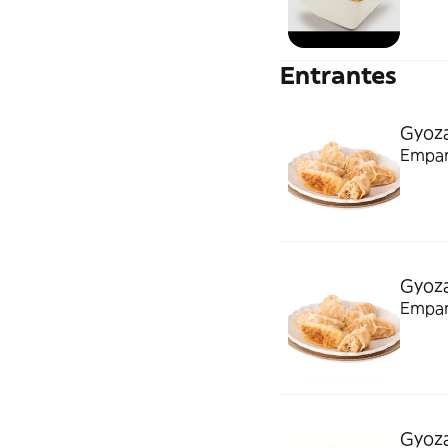
Entrantes
Gyoza
Empana
Gyoza
Empana
Gyoza