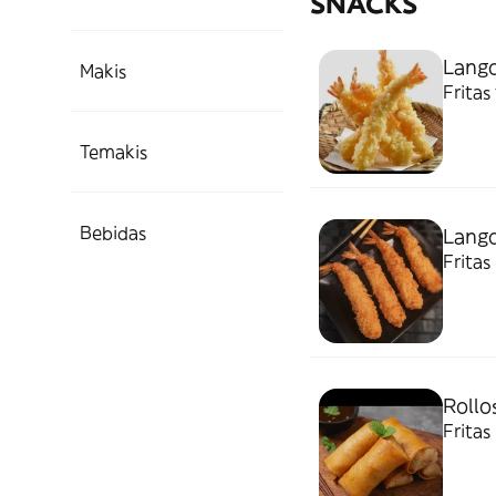
SNACKS
Lango
Makis
Frita
Temakis
Bebidas
Lango
Fritas
Rollo
Fritas