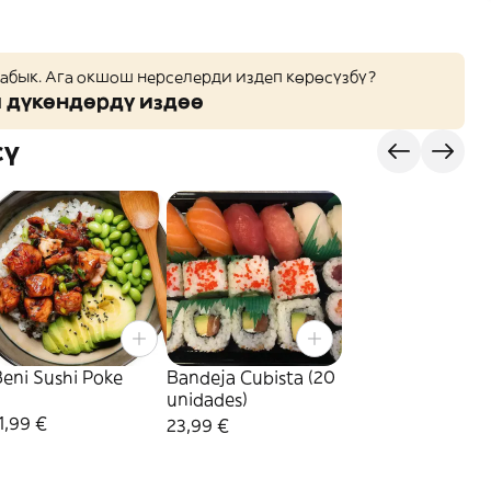
жабык. Ага окшош нерселерди издеп көрөсүзбү?
дүкөндөрдү издөө
сү
eni Sushi Poke
Bandeja Cubista (20
unidades)
1,99 €
23,99 €