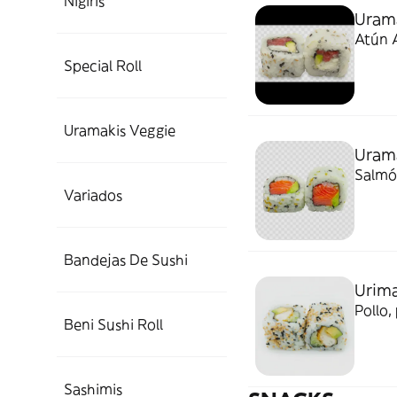
Nigiris
Uram
Atún 
Special Roll
Uramakis Veggie
Uram
Salmó
Variados
Bandejas De Sushi
Urima
Pollo
Beni Sushi Roll
Sashimis