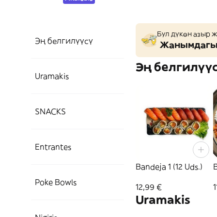
Бул дүкөн азыр 
Эң белгилүүсү
Жанымдагы 
Эң белгилүү
Uramakis
SNACKS
Entrantes
Bandeja 1 (12 Uds.)
B
Poke Bowls
12,99 €
1
Uramakis