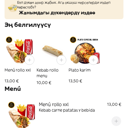
Бул дүкөн азыр жабык. Ага окшош нерселерди издеп
көрөсүзбү?
Жанымдагы дүкөндөрдү издөө
Эң белгилүүсү
Menú rollo xxl
Kebab rollo
Plato karim
menu
13,00 €
13,50 €
10,00 €
Menú
Menú rollo xxl
13,00 €
Kebab carne patatas y bebida