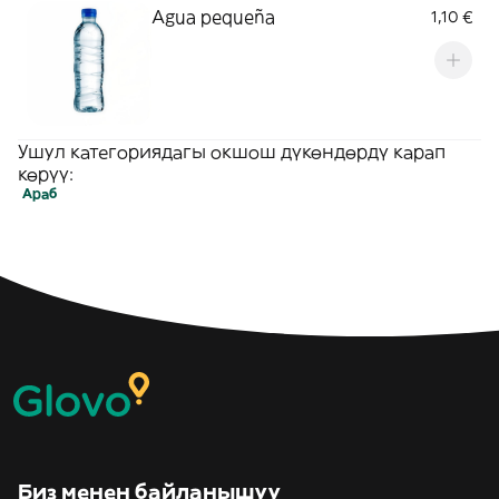
Agua pequeña
1,10 €
Ушул категориядагы окшош дүкөндөрдү карап
көрүү:
Араб
Биз менен байланышуу