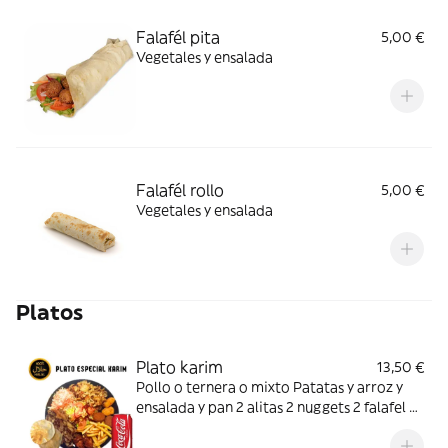
Falafél pita
5,00 €
Vegetales y ensalada
Falafél rollo
5,00 €
Vegetales y ensalada
Platos
Plato karim
13,50 €
Pollo o ternera o mixto Patatas y arroz y
ensalada y pan 2 alitas 2 nuggets 2 falafel y
bebida