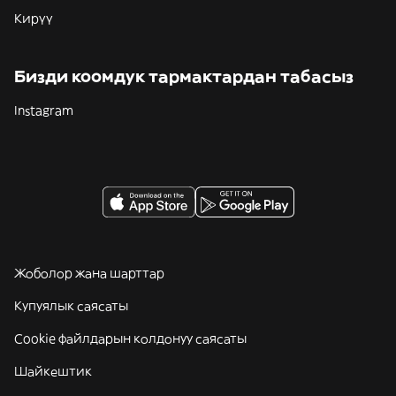
Кирүү
Бизди коомдук тармактардан табасыз
Instagram
Жоболор жана шарттар
Купуялык саясаты
Cookie файлдарын колдонуу саясаты
Шайкештик