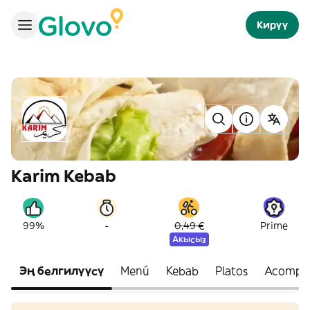
Кирүү
Karim Kebab
-
99%
0,49 €
Prime
Акысыз
Эң белгилүүсү
Menú
Kebab
Platos
Acompa