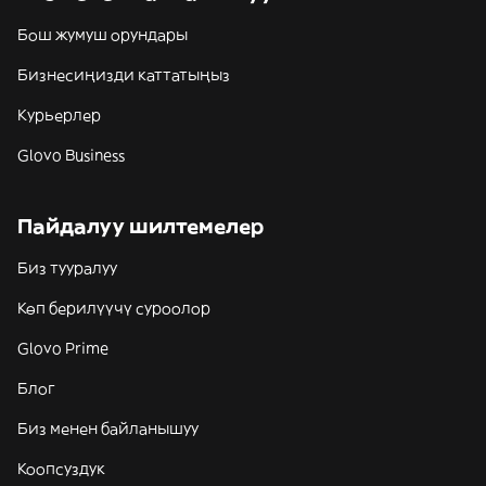
Бош жумуш орундары
Бизнесиңизди каттатыңыз
Курьерлер
Glovo Business
Пайдалуу шилтемелер
Биз тууралуу
Көп берилүүчү суроолор
Glovo Prime
Блог
Биз менен байланышуу
Коопсуздук