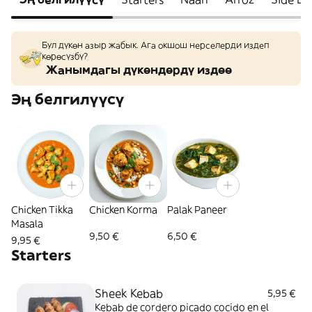
Бул дүкөн азыр жабык. Ага окшош нерселерди издеп
көрөсүзбү?
Жанымдагы дүкөндөрдү издөө
Эң белгилүүсү
Chicken Tikka
Chicken Korma
Palak Paneer
Masala
9,50 €
6,50 €
9,95 €
Starters
Sheek Kebab
5,95 €
Kebab de cordero picado cocido en el