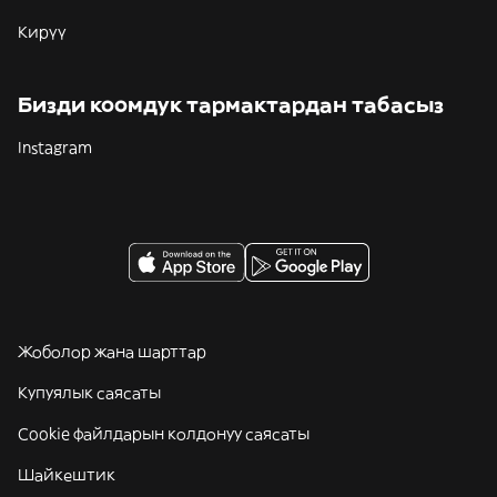
Кирүү
Бизди коомдук тармактардан табасыз
Instagram
Жоболор жана шарттар
Купуялык саясаты
Cookie файлдарын колдонуу саясаты
Шайкештик