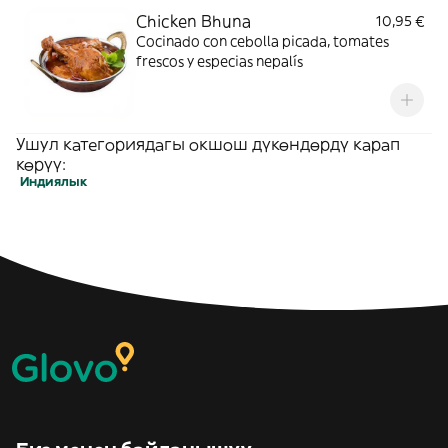
Chicken Bhuna
10,95 €
Cocinado con cebolla picada, tomates
frescos y especias nepalís
Ушул категориядагы окшош дүкөндөрдү карап
көрүү:
Индиялык