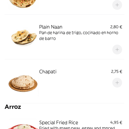
Plain Naan
2,80 €
Pan de harina de trigo, cocinado en horno
de barro
Chapati
2,75 €
Arroz
Special Fried Rice
4,95 €
Fried with green peas, egges and mnced