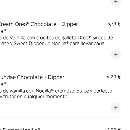
ream Oreo® Chocolate + Dipper
5,79 €
la®
 de Vainilla con trocitos de galleta Oreo®, sirope de
ate y Sweet Dipper de Nocilla® para llevar cada
ada al siguiente nivel.
undae Chocolate + Dipper
4,29 €
la®
 de vainilla con Nocilla®: cremoso, dulce y perfecto
isfrutar en cualquier momento.
1,99 €