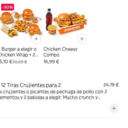
-50%
 Burger a elegir o
Chicken Cheesy
Chicken Wrap + 2
Combo
atatas + 10 Aros
5,10 €
16,99 €
30,20 €
12 Tiras Crujientes para 2
24,19 €
as crujientes o picantes de pechuga de pollo con 2
mentos y 2 bebidas a elegir. Mucho crunch y
dad; ideal para compartir entre dos.