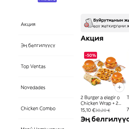
Буйрутманын же
Акция
өзү жеткиргени ж
Акция
Эң белгилүүсү
-50%
Top Ventas
Novedades
2 Burger a elegir o
T
Chicken Wrap + 2
Chicken Combo
Patatas + 10 Aros
7
15,10 €
30,20 €
Эң белгилүү