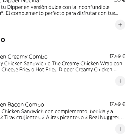
 Dipper Nocilla®
tu Dipper en versión dulce con la inconfundible
a®. El complemento perfecto para disfrutar con tus
s favoritos.
bo
ken Creamy Combo
17,49 €
y Chicken Sandwich o The Creamy Chicken Wrap con
Cheese Fries o Hot Fries, Dipper Creamy Chicken,
 mediana y tu acompañamiento de pollo favorito. El
 que lo tiene todo.
ken Bacon Combo
17,49 €
 Chicken Sandwich con complemento, bebida y a
: 2 Tiras crujientes, 2 Alitas picantes o 3 Real Nuggets.
para los que creen que todo mejora con bacon.