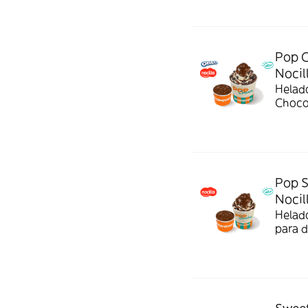
Pop C
Nocil
Helado
Chocol
cuchar
Pop S
Nocil
Helado
para d