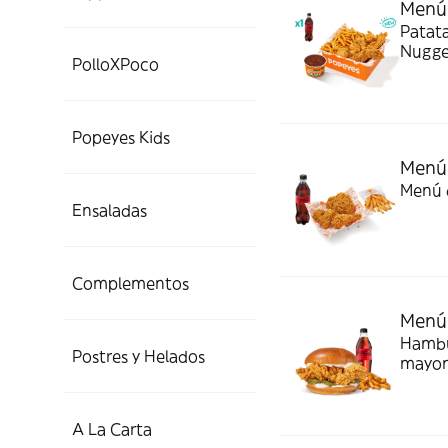
Menú 
Patata
Nugget
PolloXPoco
Todo e
Popeyes Kids
Menú 
Menú d
Ensaladas
Complementos
Menú
Hambur
Postres y Helados
mayon
A La Carta