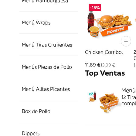
Menú Hamburguesa
-15%
Menú Wraps
Menú Tiras Crujientes
Chicken Combo.
2
P
11,89 €
1
13,99 €
Menús Piezas de Pollo
Top Ventas
Menú Alitas Picantes
Menú 
12 Tir
comple
jugosi
Box de Pollo
Dippers