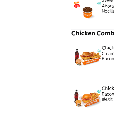
Sweet
Ahora 
Nocill
postre
Chicken Com
Chic
Cream
Bacon 
bebida
combo
Chic
Bacon
elegir
Ideal 