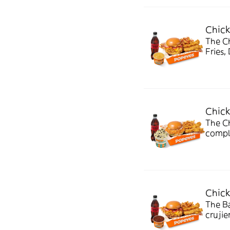
Chic
The C
Fries,
crujie
Real 
Chic
The C
comple
Nugget
Kat. E
Chic
The Ba
crujie