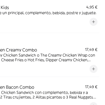
Kids
4,95 €
e un principal, complemento, bebida, postre y juguete.
ken Creamy Combo
17,49 €
y Chicken Sandwich o The Creamy Chicken Wrap con
Cheese Fries o Hot Fries, Dipper Creamy Chicken,
 mediana y tu acompañamiento de pollo favorito. El
 que lo tiene todo.
ken Bacon Combo
17,49 €
 Chicken Sandwich con complemento, bebida y a
: 2 Tiras crujientes, 2 Alitas picantes o 3 Real Nuggets.
para los que creen que todo mejora con bacon.