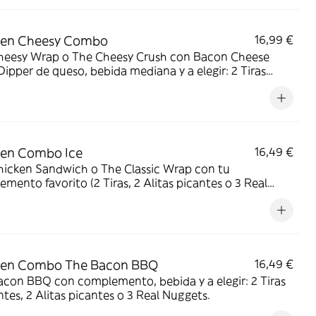
ken Cheesy Combo
16,99 €
heesy Wrap o The Cheesy Crush con Bacon Cheese
 Dipper de queso, bebida mediana y a elegir: 2 Tiras
ntes, 2 Alitas picantes, 2 Alitas picantes crujientes o 3
Nuggets.
ken Combo Ice
16,49 €
hicken Sandwich o The Classic Wrap con tu
mento favorito (2 Tiras, 2 Alitas picantes o 3 Real
s), Patatas cajún, bebida y Pop Cream de Oreo o Kit
l combo creado para los indecisos profesionales.
ken Combo The Bacon BBQ
16,49 €
con BBQ con complemento, bebida y a elegir: 2 Tiras
ntes, 2 Alitas picantes o 3 Real Nuggets.