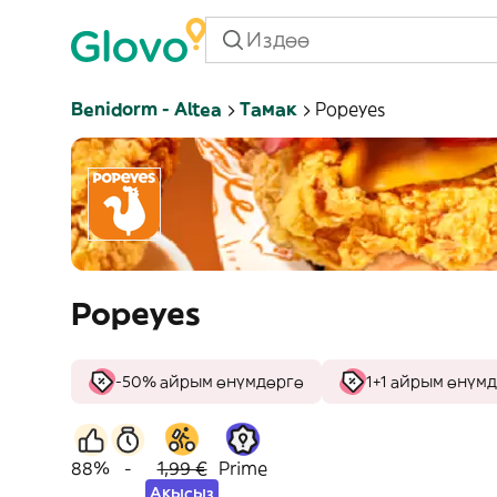
Benidorm - Altea
Тамак
Popeyes
Popeyes
-50% айрым өнүмдөргө
1+1 айрым өнүм
88%
-
1,99 €
Prime
Акысыз