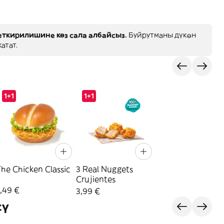
ткирилишине көз сала албайсыз.
Буйрутманы дүкөн
атат.
1+1
1+1
he Chicken Classic
3 Real Nuggets
Crujientes
,49 €
3,99 €
сү