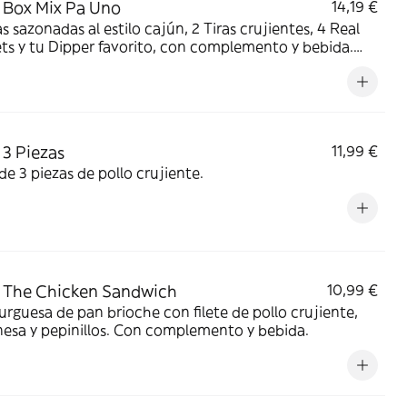
Box Mix Pa Uno
14,19 €
s sazonadas al estilo cajún, 2 Tiras crujientes, 4 Real
s y tu Dipper favorito, con complemento y bebida.
n una sola Box para que no tengas que elegir.
3 Piezas
11,99 €
e 3 piezas de pollo crujiente.
 The Chicken Sandwich
10,99 €
guesa de pan brioche con filete de pollo crujiente,
esa y pepinillos. Con complemento y bebida.