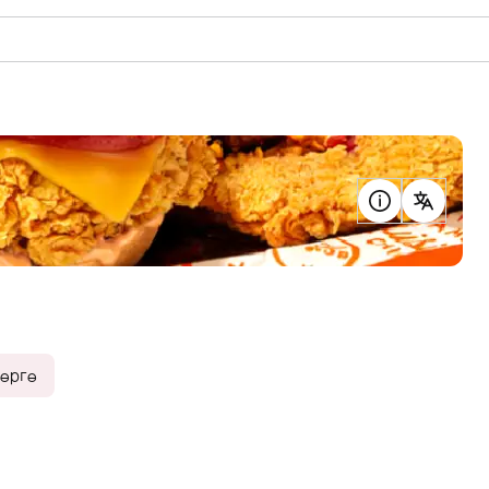
дөргө