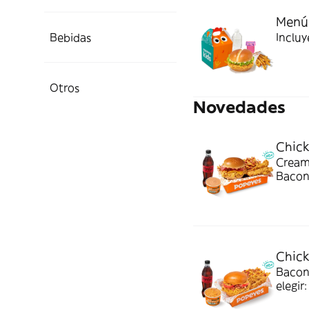
Menú 
Bebidas
Incluy
Otros
Novedades
Chic
Cream
Bacon 
bebida
combo
Chic
Bacon
elegir
Ideal 