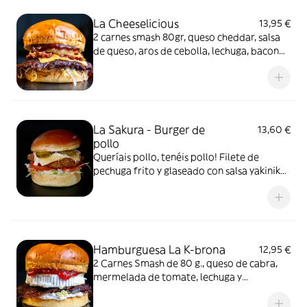
La Cheeselicious
13,95 €
2 carnes smash 80gr, queso cheddar, salsa
de queso, aros de cebolla, lechuga, bacon
bits y salsa BBQ
La Sakura - Burger de
13,60 €
pollo
Queríais pollo, tenéis pollo! Filete de
pechuga frito y glaseado con salsa yakiniku,
mayo kimchie, queso cheddar, lechuga,
tomate y pepinillos. Esto es una burger de
corral, y lo demás son tonterias ;)
Hamburguesa La K-brona
12,95 €
2 Carnes Smash de 80 g., queso de cabra,
mermelada de tomate, lechuga y
mayonesa.