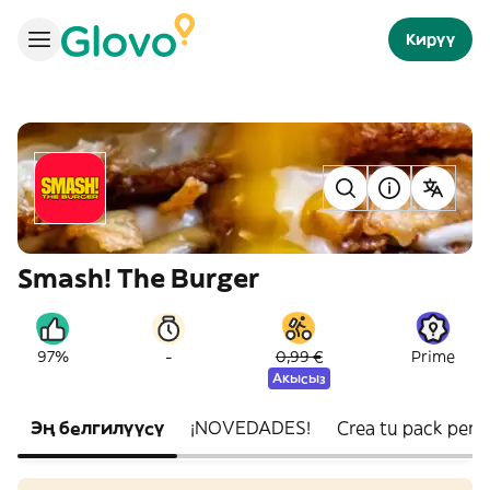
Кирүү
Smash! The Burger
-
97%
0,99 €
Prime
Акысыз
Эң белгилүүсү
¡NOVEDADES!
Crea tu pack perf