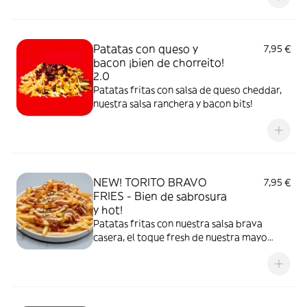
32GR DE PURO PLACER.
Patatas con queso y
7,95 €
bacon ¡bien de chorreito!
2.0
Patatas fritas con salsa de queso cheddar,
nuestra salsa ranchera y bacon bits!
NEW! TORITO BRAVO
7,95 €
FRIES - Bien de sabrosura
y hot!
Patatas fritas con nuestra salsa brava
casera, el toque fresh de nuestra mayo
sweet y la bravura del Togarashi! Japón y
España de la mano. Un f*cking show
gastronómico para los más atrevidos.