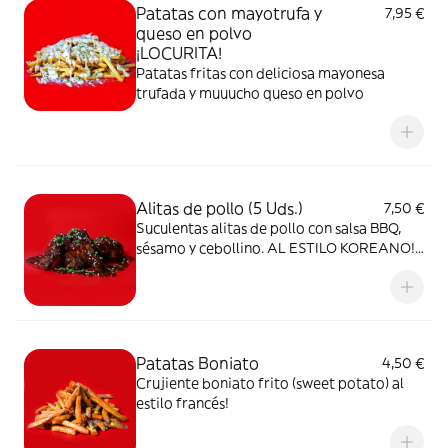
Patatas con mayotrufa y
7,95 €
queso en polvo
¡LOCURITA!
Patatas fritas con deliciosa mayonesa
trufada y muuucho queso en polvo
Alitas de pollo (5 Uds.)
7,50 €
Suculentas alitas de pollo con salsa BBQ,
sésamo y cebollino. AL ESTILO KOREANO!
;)
Patatas Boniato
4,50 €
Crujiente boniato frito (sweet potato) al
estilo francés!