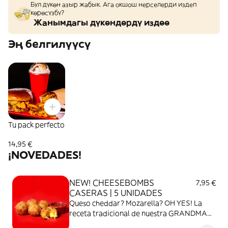
Бул дүкөн азыр жабык. Ага окшош нерселерди издеп
көрөсүзбү?
Жанымдагы дүкөндөрдү издөө
Эң белгилүүсү
Tu pack perfecto
14,95 €
¡NOVEDADES!
NEW! CHEESEBOMBS
7,95 €
CASERAS | 5 UNIDADES
Queso cheddar? Mozarella? OH YES! La
receta tradicional de nuestra GRANDMA
desde nuestro rancho de Texas! ;) Pesamos,