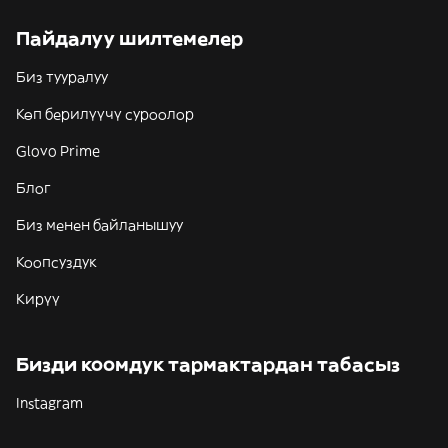
Пайдалуу шилтемелер
Биз тууралуу
Көп берилүүчү суроолор
Glovo Prime
Блог
Биз менен байланышуу
Коопсуздук
Кирүү
Бизди коомдук тармактардан табасыз
Instagram