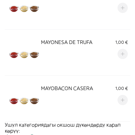
MAYONESA DE TRUFA
1,00 €
MAYOBACON CASERA
1,00 €
Ушул категориядагы окшош дүкөндөрдү карап
көрүү: