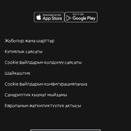
Жоболор жана шарттар
Купуялык саясаты
Cookie файлдарын колдонуу саясаты
Шайкештик
Cookie файлдарын конфигурациялаңыз
Санариптик кызмат мыйзамы
Европанын жеткиликтүүлүк актысы