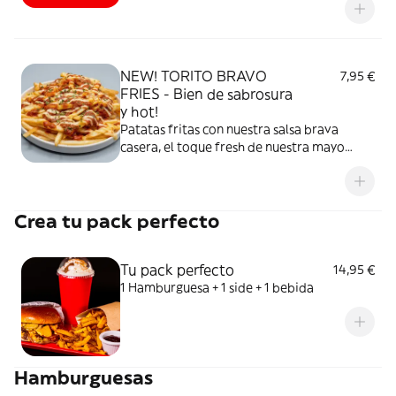
mezclamos y amasamos las bolas 1 a 1.
32GR DE PURO PLACER.
NEW! TORITO BRAVO
7,95 €
FRIES - Bien de sabrosura
y hot!
Patatas fritas con nuestra salsa brava
casera, el toque fresh de nuestra mayo
sweet y la bravura del Togarashi! Japón y
España de la mano. Un f*cking show
gastronómico para los más atrevidos.
Crea tu pack perfecto
Tu pack perfecto
14,95 €
1 Hamburguesa + 1 side + 1 bebida
Hamburguesas