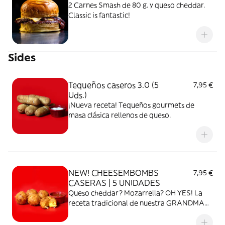
2 Carnes Smash de 80 g. y queso cheddar.
Classic is fantastic!
Sides
Tequeños caseros 3.0 (5
7,95 €
Uds.)
¡Nueva receta! Tequeños gourmets de
masa clásica rellenos de queso.
NEW! CHEESEMBOMBS
7,95 €
CASERAS | 5 UNIDADES
Queso cheddar? Mozarrella? OH YES! La
receta tradicional de nuestra GRANDMA
desde nuestro rancho de Texas! ;) Pesamos,
mezclamos y amasamos las bolas 1 a 1.