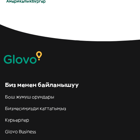
Америкалык
Бургер
Биз менен байланышуу
Бош жумуш орундары
Бизнесиңизди каттатыңыз
Курьерлер
Glovo Business