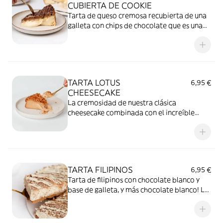
CUBIERTA DE COOKIE
Tarta de queso cremosa recubierta de una
galleta con chips de chocolate que es una
locura!
TARTA LOTUS
6,95 €
CHEESECAKE
La cremosidad de nuestra clásica
cheesecake combinada con el increíble
sabor de las galletas Lotus.
TARTA FILIPINOS
6,95 €
Tarta de filipinos con chocolate blanco y
base de galleta, y más chocolate blanco! Lo
+ top para los amantes del chocolate
blanco ;)