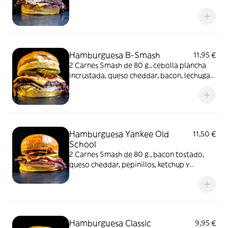
caramelizada
Hamburguesa B-Smash
11,95 €
2 Carnes Smash de 80 g., cebolla plancha
incrustada, queso cheddar, bacon, lechuga,
pepinillos y salsa burger.
Hamburguesa Yankee Old
11,50 €
School
2 Carnes Smash de 80 g., bacon tostado,
queso cheddar, pepinillos, ketchup y
mostaza.
Hamburguesa Classic
9,95 €