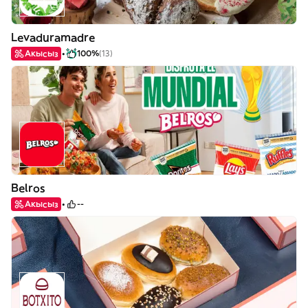
Levaduramadre
Акысыз
100%
(13)
Belros
Акысыз
--