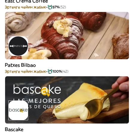
East Crema Coffee
Эртеңге чейин жабык
97%
(52)
Patxes Bilbao
Эртеңге чейин жабык
100%
(42)
Bascake