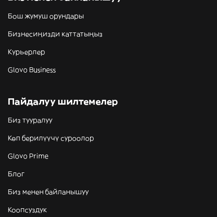
Бош жумуш орундары
Бизнесиңизди каттатыңыз
Курьерлер
Glovo Business
Пайдалуу шилтемелер
Биз тууралуу
Көп берилүүчү суроолор
Glovo Prime
Блог
Биз менен байланышуу
Коопсуздук