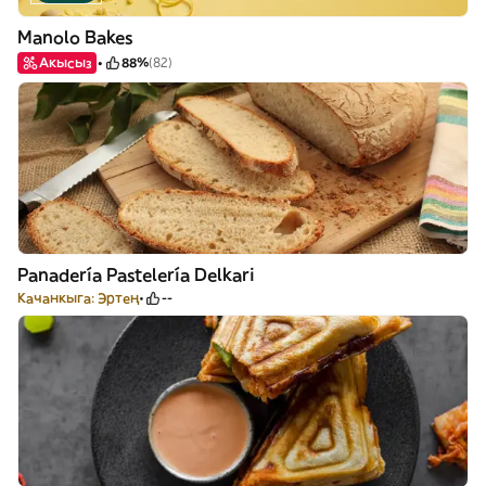
Manolo Bakes
Акысыз
88%
(82)
Panadería Pastelería Delkari
Качанкыга: Эртең
--