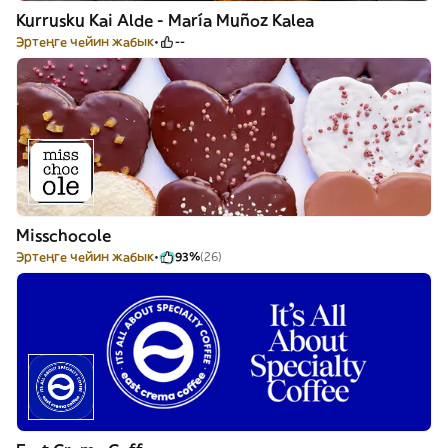
Kurrusku Kai Alde - María Muñoz Kalea
Эртеңге чейин жабык
--
Misschocole
Эртеңге чейин жабык
93%
(26)