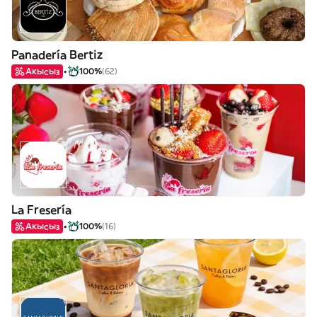
Panadería Bertiz
Акысыз
100%
(62)
La Fresería
Акысыз
100%
(16)