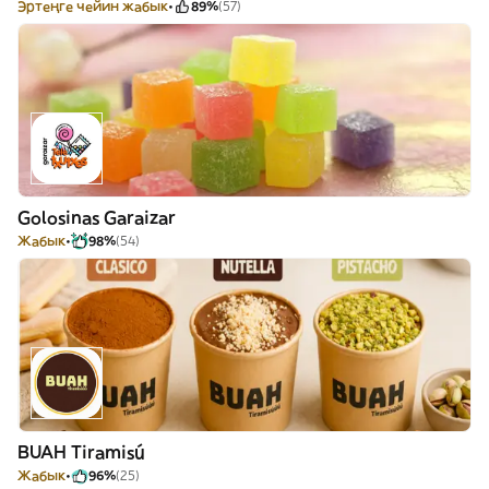
Эртеңге чейин жабык
89%
(57)
Golosinas Garaizar
Жабык
98%
(54)
BUAH Tiramisú
Жабык
96%
(25)