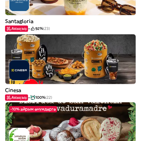
Santagloria
Акысыз
92%
(23)
Cinesa
Акысыз
100%
(22)
-10% айрым өнүмдөргө