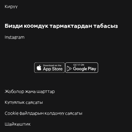
Кирүү
Бизди коомдук тармактардан табасыз
Instagram
Жоболор жана шарттар
Купуялык саясаты
Cookie файлдарын колдонуу саясаты
Шайкештик