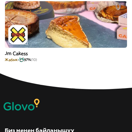
Jm Cakess
Жабык
97%
(10)
Биз менен байланышуу