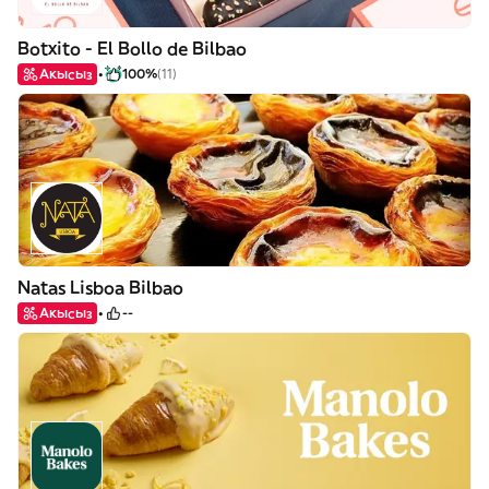
Botxito - El Bollo de Bilbao
Акысыз
100%
(11)
Natas Lisboa Bilbao
Акысыз
--