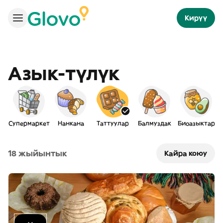
Кирүү
Азык-түлүк
Супермаркет
Нанкана
Таттуулар
Балмуздак
Биоазыктар
З
18 жыйынтык
Кайра коюу