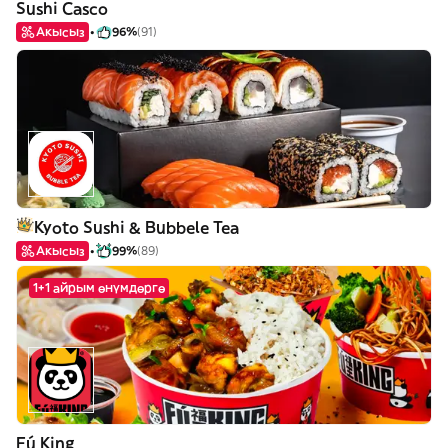
Sushi Casco
Акысыз
96%
(91)
Kyoto Sushi & Bubbele Tea
Акысыз
99%
(89)
1+1 айрым өнүмдөргө
Fú King