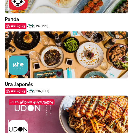
Panda
Акысыз
97%
(155)
Ura Japonés
Акысыз
95%
(100)
-20% айрым өнүмдөргө