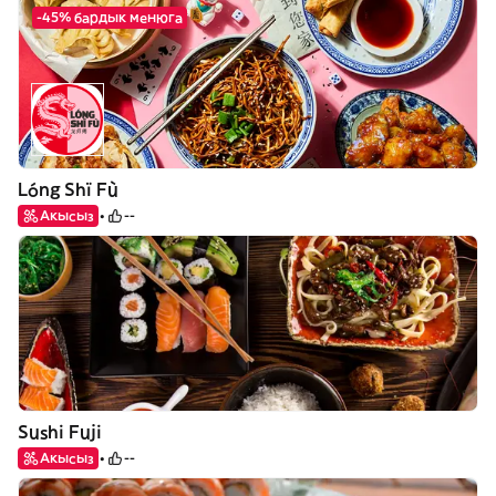
-45% бардык менюга
Lóng Shï Fù
Акысыз
--
Sushi Fuji
Акысыз
--