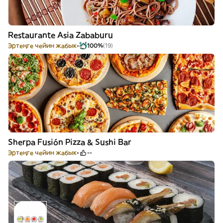
Restaurante Asia Zababuru
Эртеңге чейин жабык
100%
(19)
Sherpa Fusión Pizza & Sushi Bar
Эртеңге чейин жабык
--