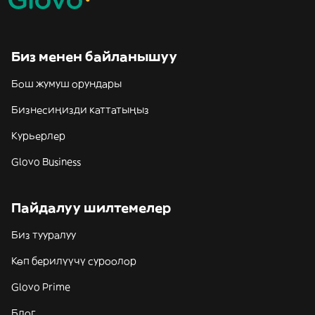
Биз менен байланышуу
Бош жумуш орундары
Бизнесиңизди каттатыңыз
Курьерлер
Glovo Business
Пайдалуу шилтемелер
Биз тууралуу
Көп берилүүчү суроолор
Glovo Prime
Блог