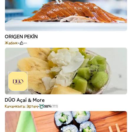
ORIGEN PEKÍN
Жабык
--
DÚO Açaí & More
Качанкыга: Эртең
98%
(111)