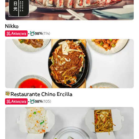
Nikko
Акысыз
98%
(114)
Restaurante Chino Ercilla
Акысыз
98%
(105)