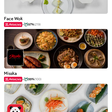
Face Wok
Акысыз
97%
(219)
Misska
Акысыз
99%
(100)