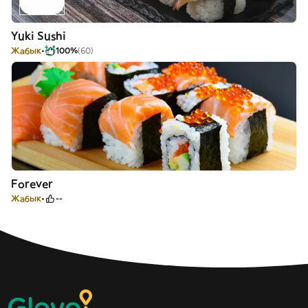
Yuki Sushi
Жабык
100%
(60)
Forever
Жабык
--