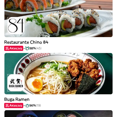
Restaurante Chino 84
Акысыз
98%
(45)
Buga Ramen
Акысыз
96%
(19)