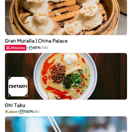
Gran Muralla | China Palace
Акысыз
95%
(166)
Oh! Taku
Жабык
100%
(83)