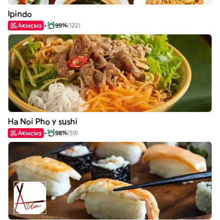
Ipindo
Акысыз
99%
(122)
Ha Noi Pho y sushi
Акысыз
98%
(59)