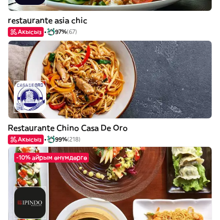
restaurante asia chic
Акысыз
97%
(67)
Restaurante Chino Casa De Oro
Акысыз
99%
(218)
-10% айрым өнүмдөргө