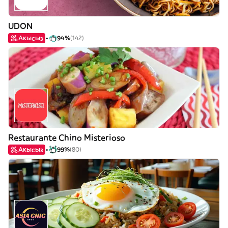
UDON
Акысыз
94%
(142)
Restaurante Chino Misterioso
Акысыз
99%
(80)