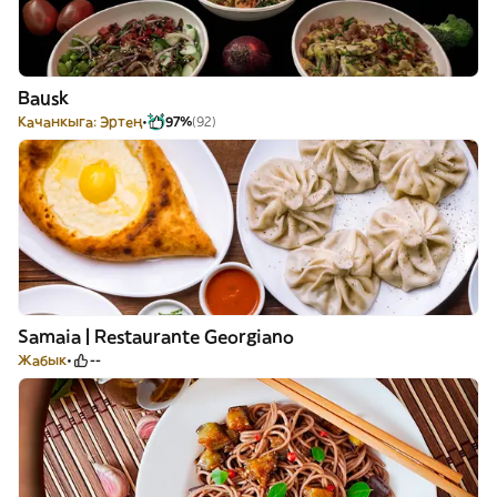
Bausk
Качанкыга: Эртең
97%
(92)
Samaia | Restaurante Georgiano
Жабык
--