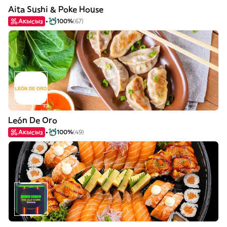
Aita Sushi & Poke House
Акысыз
100%
(67)
León De Oro
Акысыз
100%
(49)