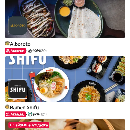
Alboroto
Акысыз
90%
(20)
Ramen Shifu
Акысыз
97%
(121)
1+1 айрым өнүмдөргө