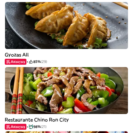
Gyozas All
Акысыз
85%
(29)
Restaurante Chino Ron City
Акысыз
98%
(21)