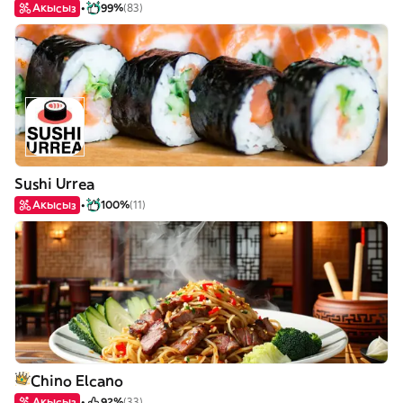
Акысыз
99%
(83)
Sushi Urrea
Акысыз
100%
(11)
Chino Elcano
Акысыз
92%
(33)