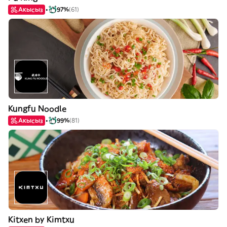
Акысыз
97%
(61)
Kungfu Noodle
Акысыз
99%
(81)
Kitxen by Kimtxu