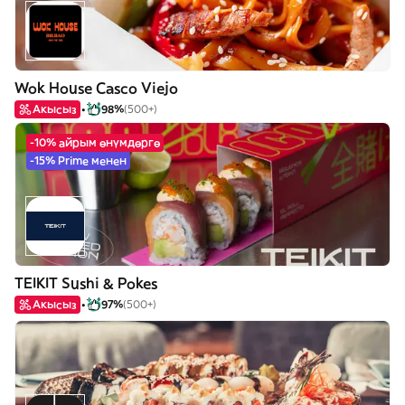
Wok House Casco Viejo
Акысыз
98%
(500+)
-10% айрым өнүмдөргө
-15% Prime менен
TEIKIT Sushi & Pokes
Акысыз
97%
(500+)