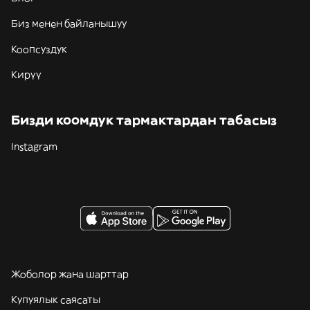
Биз менен байланышуу
Коопсуздук
Кирүү
Бизди коомдук тармактардан табасыз
Instagram
Жоболор жана шарттар
Купуялык саясаты