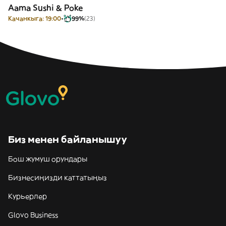
Aama Sushi & Poke
Качанкыга: 19:00
99%
(23)
Биз менен байланышуу
Бош жумуш орундары
Бизнесиңизди каттатыңыз
Курьерлер
Glovo Business