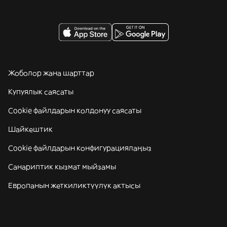
Жоболор жана шарттар
Купуялык саясаты
Cookie файлдарын колдонуу саясаты
Шайкештик
Cookie файлдарын конфигурациялаңыз
Санариптик кызмат мыйзамы
Европанын жеткиликтүүлүк актысы