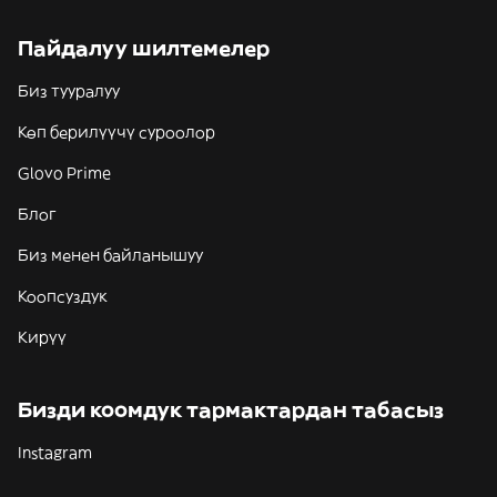
Пайдалуу шилтемелер
Биз тууралуу
Көп берилүүчү суроолор
Glovo Prime
Блог
Биз менен байланышуу
Коопсуздук
Кирүү
Бизди коомдук тармактардан табасыз
Instagram