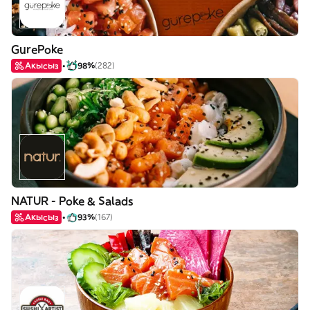
GurePoke
Акысыз
98%
(282)
NATUR - Poke & Salads
Акысыз
93%
(167)