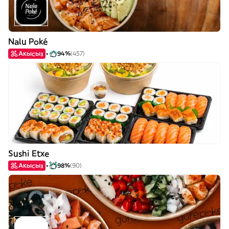
Nalu Poké
Акысыз
94%
(457)
Sushi Etxe
Акысыз
98%
(90)