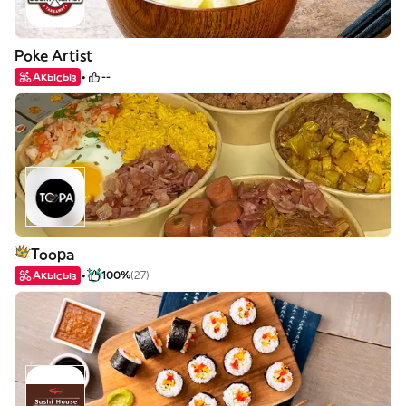
Poke Artist
Акысыз
--
Toopa
Акысыз
100%
(27)