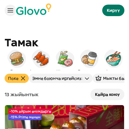
Кирүү
Тамак
Бургер
Америкалык
Шам-шум
Таңкы тамак
Азиялык
Поке
Эмне боюнча иргейсиз:
Мыкты баал
13 жыйынтык
Кайра коюу
-10% айрым өнүмдөргө
-15% Prime менен