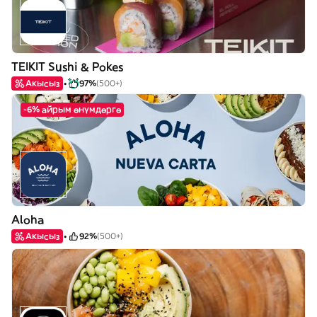
TEIKIT Sushi & Pokes
Акысыз
97%
(500+)
-6% айрым өнүмдөргө
Aloha
Акысыз
92%
(500+)