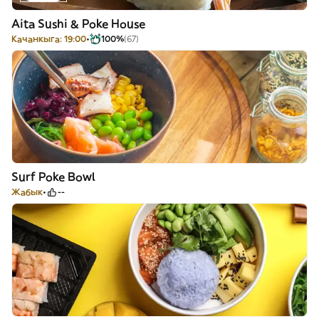
Aita Sushi & Poke House
Качанкыга: 19:00
100%
(67)
Surf Poke Bowl
Жабык
--