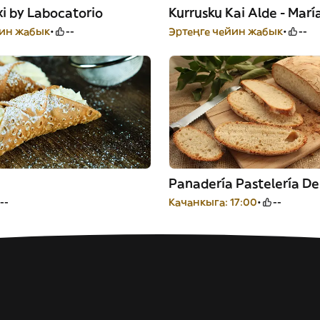
xi by Labocatorio
йин жабык
--
Эртеңге чейин жабык
--
Panadería Pastelería De
--
Качанкыга: 17:00
--