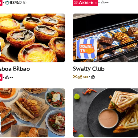
з
93%
(26)
Акысыз
--
sboa Bilbao
Swalty Club
Жабык
--
з
--