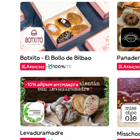
Botxito - El Bollo de Bilbao
Panaderí
Акысыз
100%
(11)
Акысы
-10% айрым өнүмдөргө
Levaduramadre
Misscho