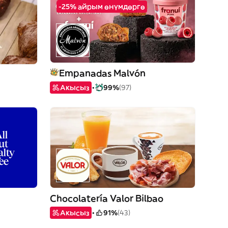
-25% айрым өнүмдөргө
Empanadas Malvón
Акысыз
99%
(97)
Chocolatería Valor Bilbao
Акысыз
91%
(43)