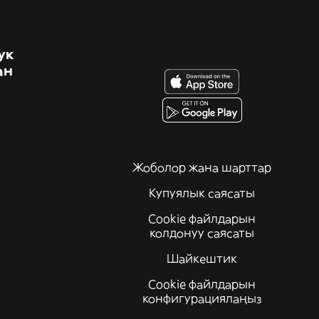
ук
ан
Жоболор жана шарттар
Купуялык саясаты
Cookie файлдарын
колдонуу саясаты
Шайкештик
Cookie файлдарын
конфигурациялаңыз