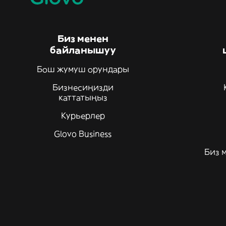
Биз менен
байланышуу
Бош жумуш орундары
Бизнесиңизди
каттатыңыз
Курьерлер
Glovo Business
Биз 