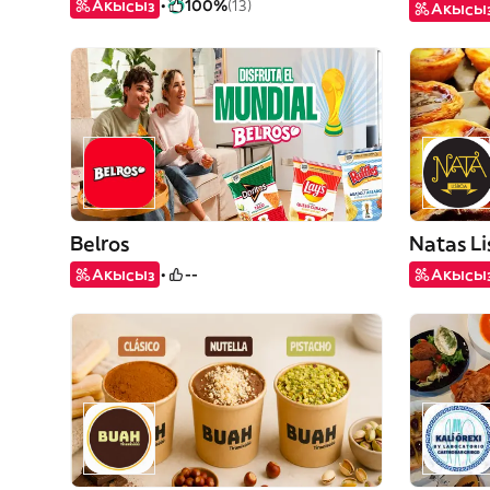
Акысыз
100%
(13)
Акысы
Belros
Natas Li
Акысыз
--
Акысы