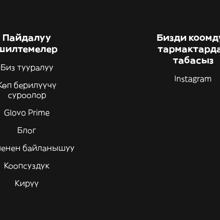
Пайдалуу
Бизди коомд
шилтемелер
тармактард
табасыз
Биз тууралуу
Instagram
Көп берилүүчү
суроолор
Glovo Prime
Блог
менен байланышуу
Коопсуздук
Кирүү