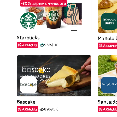
-30% айрым өнүмдөргө
Starbucks
Manolo 
Акысыз
95%
(116)
Акысы
Bascake
Santagl
Акысыз
89%
(57)
Акысы