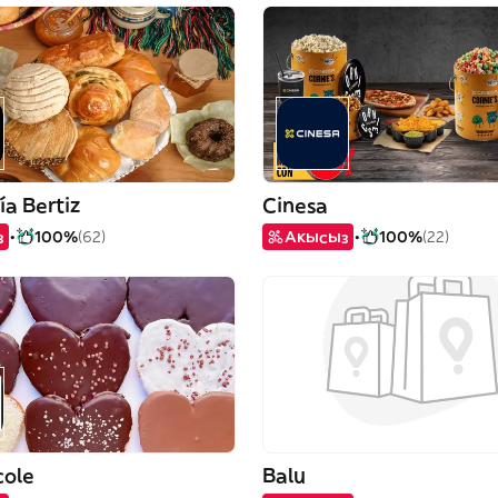
a Bertiz
Cinesa
з
100%
(62)
Акысыз
100%
(22)
cole
Balu