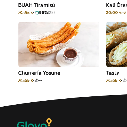
BUAH Tiramisú
Kalí Óre
Жабык
96%
(25)
20:00 че
Churrería Yosune
Tasty
Жабык
--
Жабык