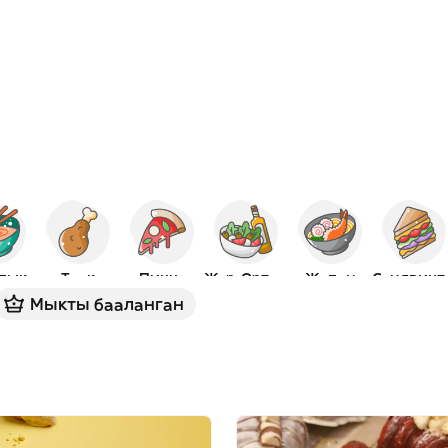
лык
Тоок
Пицца
Жер-Ортолук
Жапон
Сэнд
Мыкты бааланган