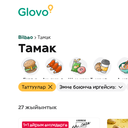
Bilbao
Тамак
Тамак
Бургер
Америкалык
Шам-шум
Таңкы тамак
Азия
Таттуулар
Эмне боюнча иргейсиз:
27 жыйынтык
1+1 айрым өнүмдөргө