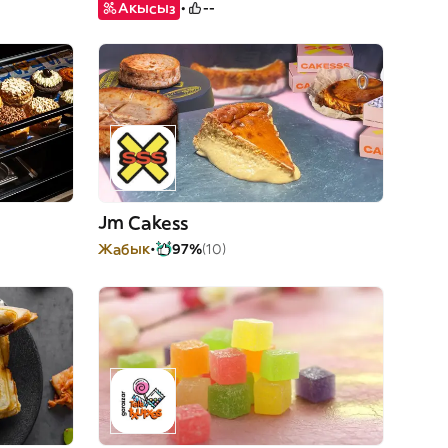
Акысыз
--
Jm Cakess
Жабык
97%
(10)