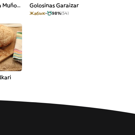
Kurrusku Kai Alde - María Muñoz Kalea
Golosinas Garaizar
Жабык
98%
(54)
lkari