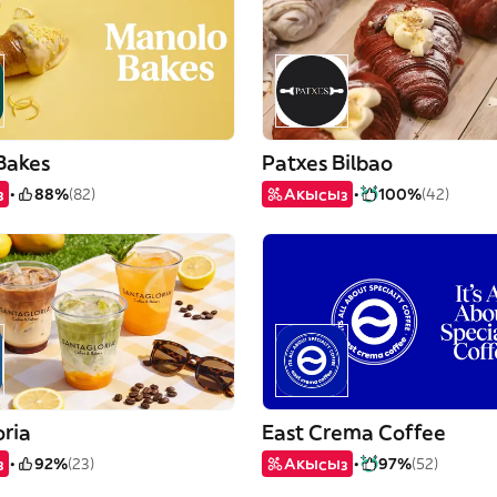
Bakes
Patxes Bilbao
з
88%
(82)
Акысыз
100%
(42)
oria
East Crema Coffee
з
92%
(23)
Акысыз
97%
(52)