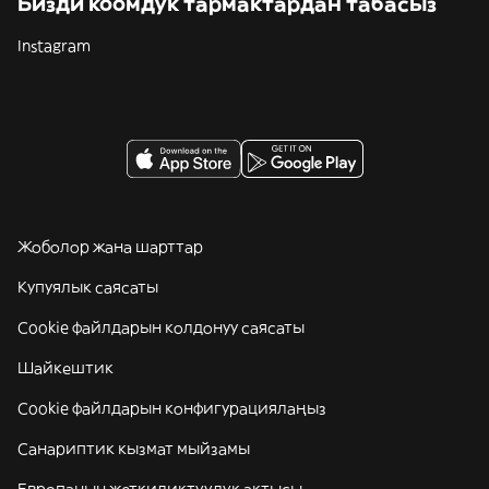
Бизди коомдук тармактардан табасыз
Instagram
Жоболор жана шарттар
Купуялык саясаты
Cookie файлдарын колдонуу саясаты
Шайкештик
Cookie файлдарын конфигурациялаңыз
Санариптик кызмат мыйзамы