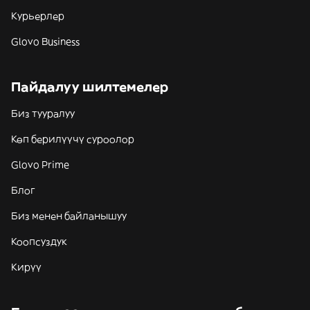
Курьерлер
Glovo Business
Пайдалуу шилтемелер
Биз тууралуу
Көп берилүүчү суроолор
Glovo Prime
Блог
Биз менен байланышуу
Коопсуздук
Кирүү