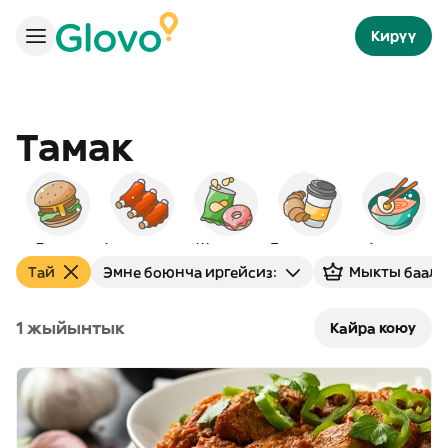
Кирүү
Тамак
Бургер
Америкалык
Шам-шум
Таңкы тамак
Азиялык
Тай
Эмне боюнча иргейсиз:
Мыкты баала
1 жыйынтык
Кайра коюу