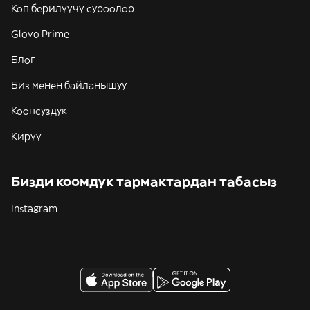
Көп берилүүчү суроолор
Glovo Prime
Блог
Биз менен байланышуу
Коопсуздук
Кирүү
Бизди коомдук тармактардан табасыз
Instagram