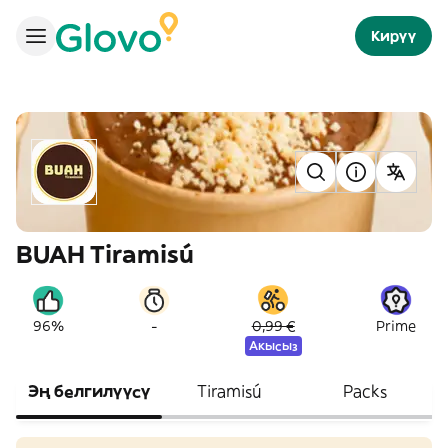
Кирүү
BUAH Tiramisú
-
96%
0,99 €
Prime
Акысыз
Эң белгилүүсү
Tiramisú
Packs