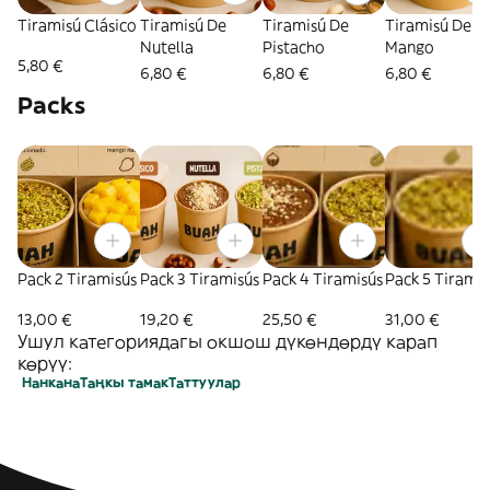
Tiramisú Clásico
Tiramisú De
Tiramisú De
Tiramisú De
Nutella
Pistacho
Mango
5,80 €
6,80 €
6,80 €
6,80 €
Packs
Pack 2 Tiramisús
Pack 3 Tiramisús
Pack 4 Tiramisús
Pack 5 Tiramis
13,00 €
19,20 €
25,50 €
31,00 €
Ушул категориядагы окшош дүкөндөрдү карап
көрүү:
Нанкана
Таңкы тамак
Таттуулар