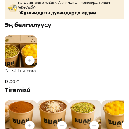
Бул дүкөн азыр жабык. Ага окшош нерселерди издеп
көрөсүзбү?
Жанымдагы дүкөндөрдү издөө
Эң белгилүүсү
Pack 2 Tiramisús
13,00 €
Tiramisú