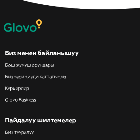
Биз менен байланышуу
Бош жумуш орундары
Бизнесиңизди каттатыңыз
Курьерлер
Glovo Business
Пайдалуу шилтемелер
Биз тууралуу