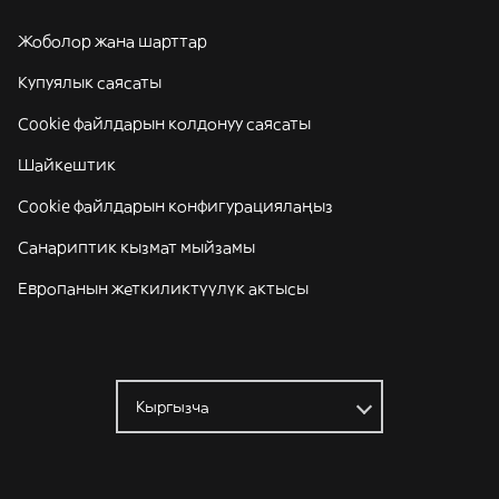
Жоболор жана шарттар
Купуялык саясаты
Cookie файлдарын колдонуу саясаты
Шайкештик
Cookie файлдарын конфигурациялаңыз
Санариптик кызмат мыйзамы
Европанын жеткиликтүүлүк актысы