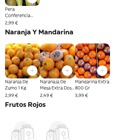
Pera
Conferencia
Rincón Soto 2
2,99 €
Unidades
Naranja Y Mandarina
Naranja De
Naranaja De
Mandarina Extra
Zumo 1 Kg
Mesa Extra Dos
800 Gr
Unidades
2,99 €
2,49 €
3,99 €
Frutos Rojos