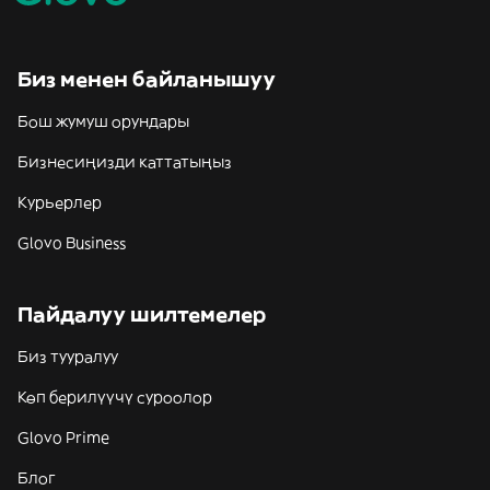
Биз менен байланышуу
Бош жумуш орундары
Бизнесиңизди каттатыңыз
Курьерлер
Glovo Business
Пайдалуу шилтемелер
Биз тууралуу
Көп берилүүчү суроолор
Glovo Prime
Блог