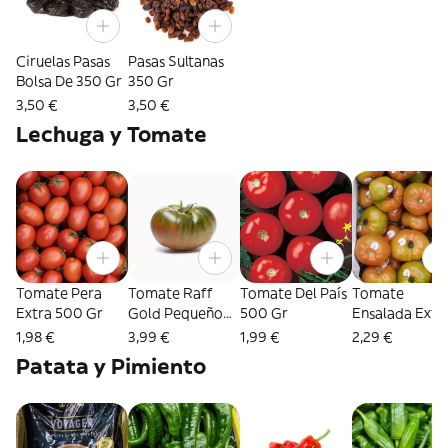
Ciruelas Pasas
Pasas Sultanas
Bolsa De 350 Gr
350 Gr
3,50 €
3,50 €
Lechuga y Tomate
Tomate Pera
Tomate Raff
Tomate Del País
Tomate
Extra 500 Gr
Gold Pequeño
500 Gr
Ensalada Extr
500 Gr
Eusko Label 5
1,98 €
3,99 €
1,99 €
2,29 €
Gr
Patata y Pimiento