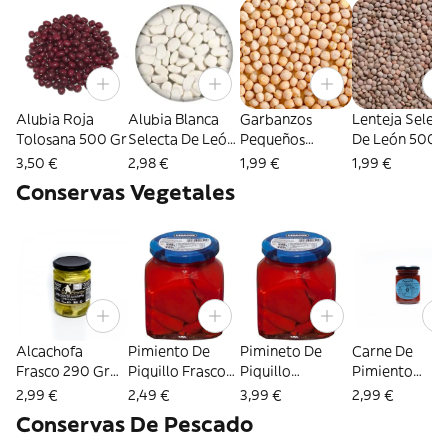
Alubia Roja
Alubia Blanca
Garbanzos
Lenteja Selec
Tolosana 500 Gr
Selecta De León
Pequeños
De León 500 
500 Gr
Selectos De
3,50 €
2,98 €
1,99 €
1,99 €
León 500 Gr
Conservas Vegetales
Alcachofa
Pimiento De
Pimineto De
Carne De
Frasco 290 Gr
Piquillo Frasco
Piquillo
Pimiento
Neto
290 Gr Neto
Entreverdado
Choricero
2,99 €
2,49 €
3,99 €
2,99 €
Navarra Frasco
Frasco 150 Gr
Conservas De Pescado
275 Gr Neto
Neto