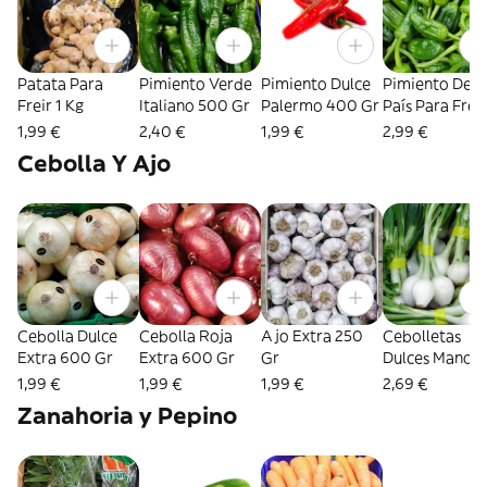
Patata Para
Pimiento Verde
Pimiento Dulce
Pimiento Del
Freir 1 Kg
Italiano 500 Gr
Palermo 400 Gr
País Para Freir
Una Docena
1,99 €
2,40 €
1,99 €
2,99 €
Cebolla Y Ajo
Cebolla Dulce
Cebolla Roja
Ajo Extra 250
Cebolletas
Extra 600 Gr
Extra 600 Gr
Gr
Dulces Manojo
1,99 €
1,99 €
1,99 €
2,69 €
Zanahoria y Pepino