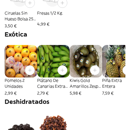
Ciruelas Sin
Fresas 1/2 Kg.
Hueso Bolsa 250
4,99 €
Gr
3,50 €
Exótica
Pomelos 2
Plátano De
Kiwis Gold
Piña Extra
Unidades
Canarias Extra
Amarillos Zespri
Entera
600 Gr
4 Unidades
2,99 €
2,79 €
5,98 €
7,59 €
Deshidratados