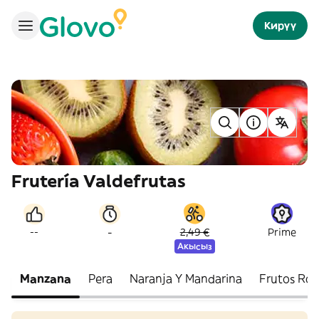
Кирүү
Frutería Valdefrutas
-
--
2,49 €
Prime
Акысыз
Manzana
Pera
Naranja Y Mandarina
Frutos Roj