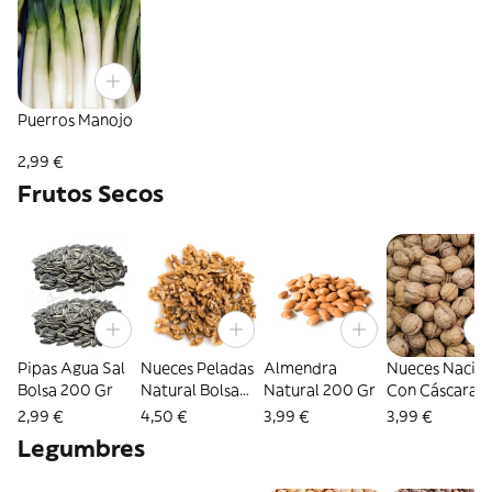
Puerros Manojo
2,99 €
Frutos Secos
Pipas Agua Sal
Nueces Peladas
Almendra
Nueces Nacion
Bolsa 200 Gr
Natural Bolsa
Natural 200 Gr
Con Cáscara
200 Gr
500 Kg
2,99 €
4,50 €
3,99 €
3,99 €
Legumbres