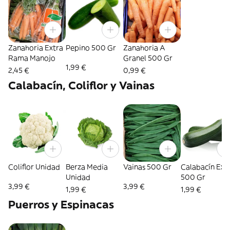
Zanahoria Extra
Pepino 500 Gr
Zanahoria A
Rama Manojo
Granel 500 Gr
1,99 €
2,45 €
0,99 €
Calabacín, Coliflor y Vainas
Coliflor Unidad
Berza Media
Vainas 500 Gr
Calabacín Ext
Unidad
500 Gr
3,99 €
3,99 €
1,99 €
1,99 €
Puerros y Espinacas