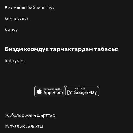
Биз менен байланышуу
Коопсуздук
Кирүү
Бизди коомдук тармактардан табасыз
Instagram
Жоболор жана шарттар
Купуялык саясаты