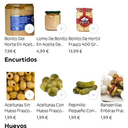
Bonito Del
Lomo De Bonito
Bonito De Hortiz
Norte En Aceite
En Aceite De
Frasco 400 Gr
De Oliva De
Oliva Frasco 220
Neto
7,98 €
4,99 €
13,99 €
Mundaka Frasco
Gr Neto
Encurtidos
400 Gr Neto
Aceitunas Sin
Aceitunas Con
Pepinillo
Banderillas
Hueso Frasco
Hueso Frasco
Pequeño Con
Enteras Frasc
350 Gr Neto
350 Gr Neto
Sabor A Anchoa
350 Gr Neto
1,99 €
1,99 €
1,99 €
1,99 €
Frasco 350 Gr
Huevos
Neto