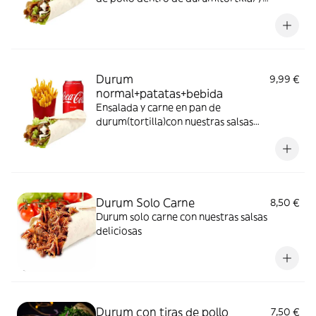
nuestras salsas deliciosas+patatas +bebida
Durum
9,99 €
normal+patatas+bebida
Ensalada y carne en pan de
durum(tortilla)con nuestras salsas
deliciosas+patatas+bebida
Durum Solo Carne
8,50 €
Durum solo carne con nuestras salsas
deliciosas
Durum con tiras de pollo
7,50 €