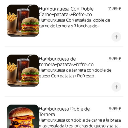
Humburguesa Con Doble
11,99 €
Carne+patatas+Refresco
Humburguesa Con ensalada, doble de
carne de ternera y 3 lonchas de
quesa+patatas+refresco
Hamburguesa de
9,99 €
ternera+patatas+refresco
Hamburguesa de ternera con doble de
queso Con patatas+ Refresco
Hamburguesa Doble de
9,99 €
Ternera
Hamburguesa con doble de carne a la brasa
mas ensalada tres lonchas de queso y salsas