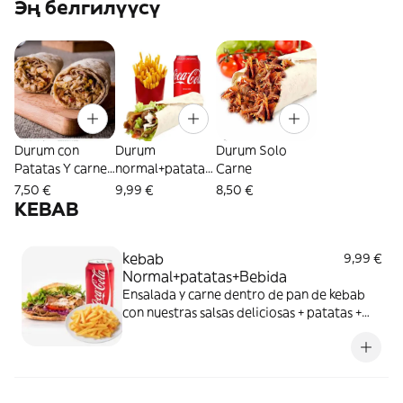
Эң белгилүүсү
Durum con
Durum
Durum Solo
Patatas Y carne
normal+patatas
Carne
Dentro
+bebida
7,50 €
9,99 €
8,50 €
KEBAB
kebab
9,99 €
Normal+patatas+Bebida
Ensalada y carne dentro de pan de kebab
con nuestras salsas deliciosas + patatas +
Refresco