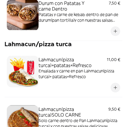
Durum con Patatas Y
7,50 €
carne Dentro
Patatas y carne de kebab dentro de pan de
durum(pan tortilla)y con nuestras salsas
delisiosas
Lahmacun/pizza turca
Lahmacun(pizza
11,00 €
turca)+patatas+Refresco
Ensalada y carne en pan Lahmacun(pizza
turca)+ patatas+Refresco
Lahmacun(pizza
9,50 €
turca)SOLO CARNE
Solo carne dentro de Pan Lahmacun(pizza
turca) y con nuestras salsas deliciosas