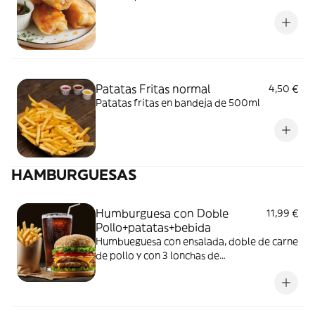
Patatas Fritas normal
4,50 €
Patatas fritas en bandeja de 500ml
HAMBURGUESAS
Humburguesa con Doble
11,99 €
Pollo+patatas+bebida
Humbueguesa con ensalada, doble de carne
de pollo y con 3 lonchas de
queso+patatas+refresco