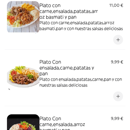
Plato con
11,00 €
carne,ensalada,patatas,arr
oz basmati y pan
Plato con carne,ensalada,patatas,arroz
basmati,pan y con nuestras salsas deliciosas
Plato Con
9,99 €
ensalada,carne,patatas y
pan
Plato con ensalada,patatas,carne,pan y con
nuestras salsas deliciosas
Plato Con
9,99 €
carne,ensalada,arroz