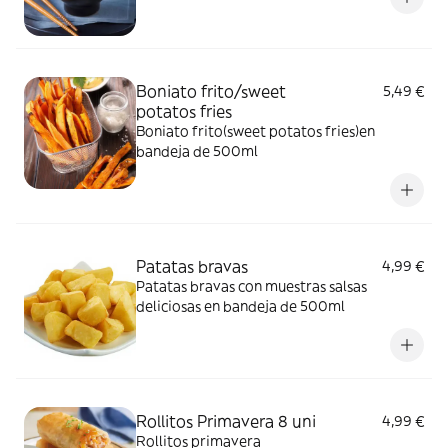
Boniato frito/sweet
5,49 €
potatos fries
Boniato frito(sweet potatos fries)en
bandeja de 500ml
Patatas bravas
4,99 €
Patatas bravas con muestras salsas
deliciosas en bandeja de 500ml
Rollitos Primavera 8 uni
4,99 €
Rollitos primavera