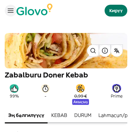
Кирүү
Zabalburu Doner Kebab
-
99%
0,99 €
Prime
Акысыз
Эң белгилүүсү
KEBAB
DURUM
Lahmacun/pizz