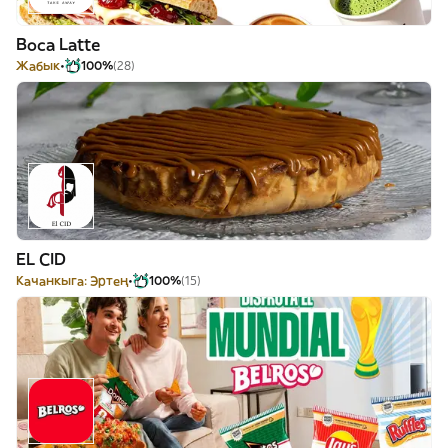
Boca Latte
Жабык
100%
(28)
EL CID
Качанкыга: Эртең
100%
(15)