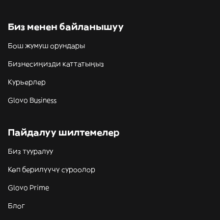
Биз менен байланышуу
Бош жумуш орундары
Бизнесиңизди каттатыңыз
Курьерлер
Glovo Business
Пайдалуу шилтемелер
Биз тууралуу
Көп берилүүчү суроолор
Glovo Prime
Блог