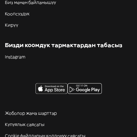
Биз менен байланышуу
Коопсуздук
Кирүү
Бизди коомдук тармактардан табасыз
Instagram
Жоболор жана шарттар
Купуялык саясаты
Cookie файлдарын колдонуу саясаты