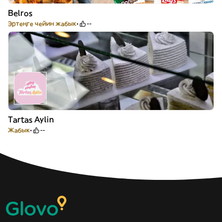
Belros
Эртеңге чейин жабык
--
Tartas Aylin
Жабык
--