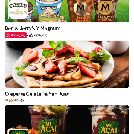
Ben & Jerry's Y Magnum
Акысыз
78%
(23)
Crepería Gelatería San Juan
Жабык
--