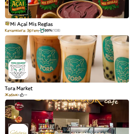
Mi Açaí Mis Reglas
Качанкыга: Эртең
99%
(108)
Tora Market
Жабык
--