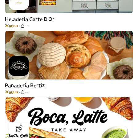
Heladería Carte D'Or
Жабык
--
Panadería Bertiz
Жабык
--