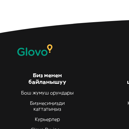
Биз менен
байланышуу
Бош жумуш орундары
Бизнесиңизди
каттатыңыз
Курьерлер