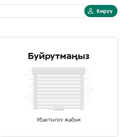
Кирүү
Буйрутмаңыз
Убактылуу жабык