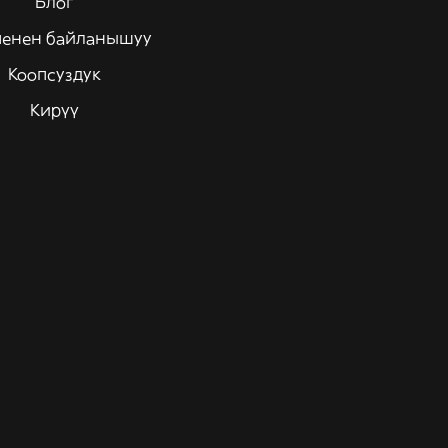
Блог
менен байланышуу
Коопсуздук
Кирүү