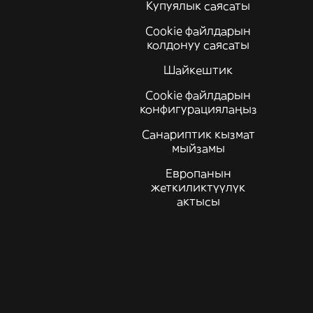
Купуялык саясаты
Cookie файлдарын
колдонуу саясаты
Шайкештик
Cookie файлдарын
конфигурациялаңыз
Санариптик кызмат
мыйзамы
Европанын
жеткиликтүүлүк
актысы