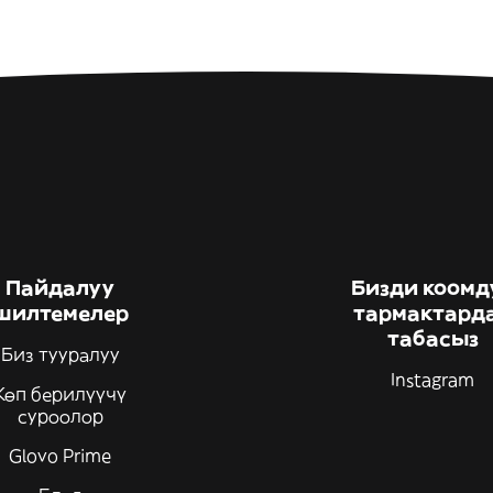
Пайдалуу
Бизди коомд
шилтемелер
тармактард
табасыз
Биз тууралуу
Instagram
Көп берилүүчү
суроолор
Glovo Prime