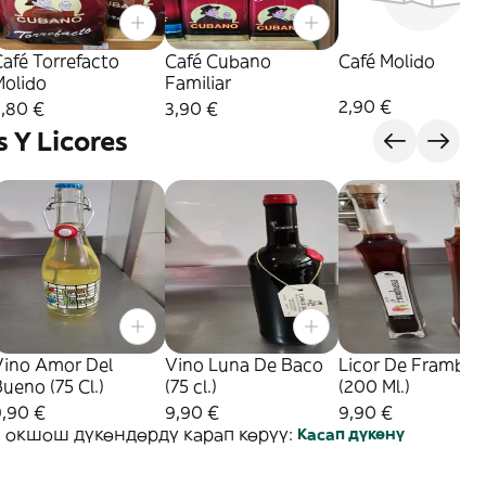
afé Torrefacto
Café Cubano
Café Molido
Molido
Familiar
2,90 €
3,80 €
3,90 €
 Y Licores
Vino Amor Del
Vino Luna De Baco
Licor De Frambue
ueno (75 Cl.)
(75 cl.)
(200 Ml.)
9,90 €
9,90 €
9,90 €
 окшош дүкөндөрдү карап көрүү:
Касап дүкөнү