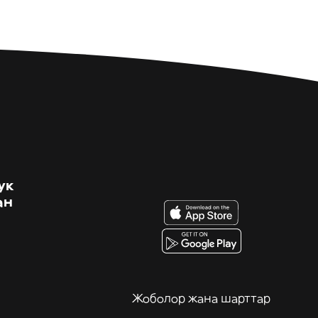
ук
ан
Жоболор жана шарттар