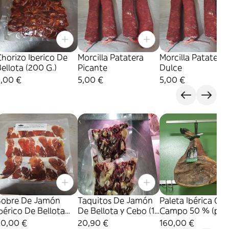
horizo Iberico De
Morcilla Patatera
Morcilla Patatera
ellota (200 G.)
Picante
Dulce
5,00 €
5,00 €
5,00 €
Sobre De Jamón
Taquitos De Jamón
Paleta Ibérica Ce
bérico De Bellota
De Bellota y Cebo (1
Campo 50 % (piez
150 G.)
Kg.)
20,00 €
20,90 €
160,00 €