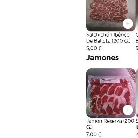
Salchichón Ibérico
C
De Bellota (200 G.)
B
5,00 €
Jamones
Jamón Reserva (200
G.)
I
(
7,00 €