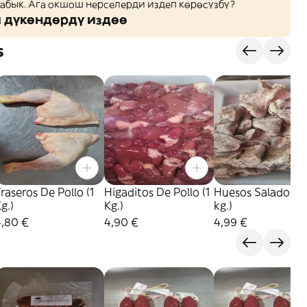
жабык. Ага окшош нерселерди издеп көрөсүзбү?
дүкөндөрдү издөө
s
raseros De Pollo (1
Higaditos De Pollo (1
Huesos Salados (1
g.)
Kg.)
kg.)
4,80 €
4,90 €
4,99 €