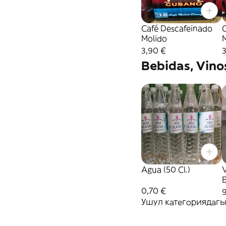
Café Descafeinado
C
Molido
3,90 €
Bebidas, Vinos
Agua (50 Cl.)
B
0,70 €
Ушул категориядагы