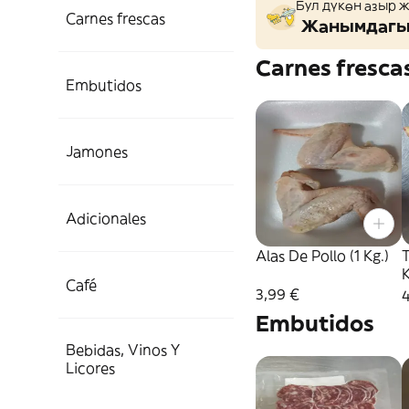
Бул дүкөн азыр 
Carnes frescas
Жанымдагы 
Carnes fresca
Embutidos
Jamones
Adicionales
Alas De Pollo (1 Kg.)
T
K
Café
3,99 €
Embutidos
Bebidas, Vinos Y
Licores