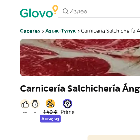
Caceres
Азык-Түлүк
Carnicería Salchichería 
Carnicería Salchichería Áng
--
-
1,49 €
Prime
Акысыз