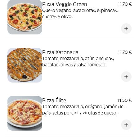
Pizza Veggie Green
11,70 €
Queso vegano, alcachofas, espinacas,
cherrys y olivas
Pizza Xatonada
11,70 €
Tomate, mozzarella, atún, anchoas,
bacalao, olivas y salsa romesco
Pizza Élite
11,50 €
Tomate, mozzarella, orégano, jamón del
país, setas porcini y virutas de queso
parmesano