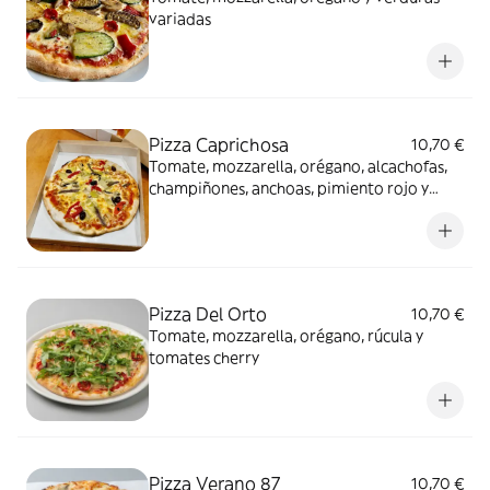
variadas
Pizza Caprichosa
10,70 €
Tomate, mozzarella, orégano, alcachofas,
champiñones, anchoas, pimiento rojo y
olivas
Pizza Del Orto
10,70 €
Tomate, mozzarella, orégano, rúcula y
tomates cherry
Pizza Verano 87
10,70 €