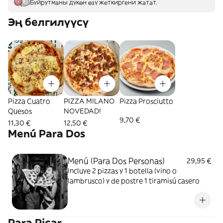
Буйрутманы дүкөн өзү жеткиргени жатат.
Эң белгилүүсү
Pizza Cuatro
PIZZA MILANO
Pizza Prosciutto
Quesos
NOVEDAD!
9,70 €
11,30 €
12,50 €
Menú Para Dos
Menú (Para Dos Personas)
29,95 €
Incluye 2 pizzas y 1 botella (vino o
lambrusco) y de postre 1 tiramisú casero
Para Picar