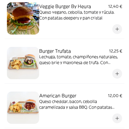
Veggie Burger By Heura
12,40 €
Queso vegano, cebolla, tomate y rúcula.
Con patatas deepers y pan cristal
Burger Trufata
12,25 €
Lechuga, tomate, champiñones naturales,
queso brie y mayonesa de trufa. Con
patatas deepers y pan brioix
American Burger
12,00 €
Queso cheddar, bacon, cebolla
caramelizada y salsa BBQ. Con patatas
deepers y pan brioix