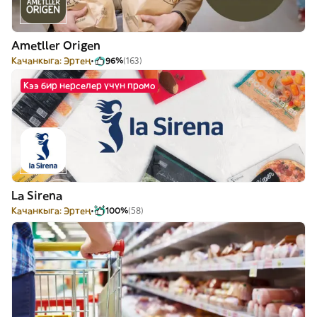
Ametller Origen
Качанкыга: Эртең
96%
(163)
Кээ бир нерселер үчүн промо
La Sirena
Качанкыга: Эртең
100%
(58)