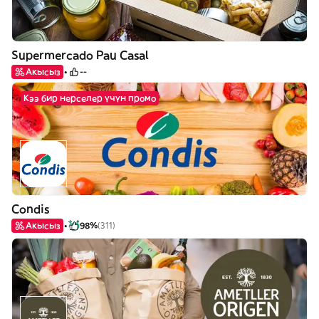
Supermercado Pau Casal
Акысыз
--
Кээ бир нерселер үчүн промо
Condis
Акысыз
98%
(311)