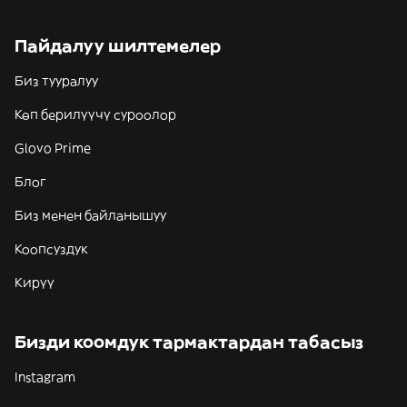
Пайдалуу шилтемелер
Биз тууралуу
Көп берилүүчү суроолор
Glovo Prime
Блог
Биз менен байланышуу
Коопсуздук
Кирүү
Бизди коомдук тармактардан табасыз
Instagram