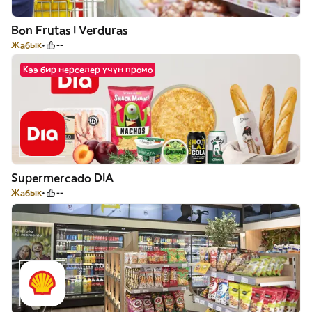
Bon Frutas I Verduras
Жабык
--
Кээ бир нерселер үчүн промо
Supermercado DIA
Жабык
--