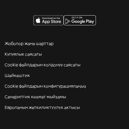
Жоболор жана шарттар
Купуялык саясаты
Cookie файлдарын колдонуу саясаты
Шайкештик
Cookie файлдарын конфигурациялаңыз
Санариптик кызмат мыйзамы
Европанын жеткиликтүүлүк актысы