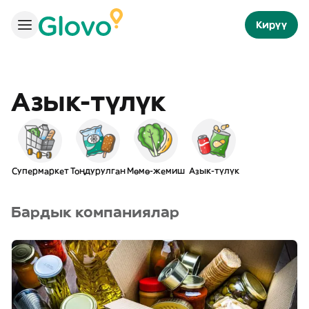
Кирүү
Азык-түлүк
Супермаркет
Тоңдурулган
Мөмө-жемиш
Азык-түлүк
Бардык компаниялар