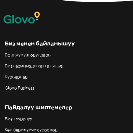
Биз менен байланышуу
Бош жумуш орундары
Бизнесиңизди каттатыңыз
Курьерлер
Glovo Business
Пайдалуу шилтемелер
Биз тууралуу
Көп берилүүчү суроолор