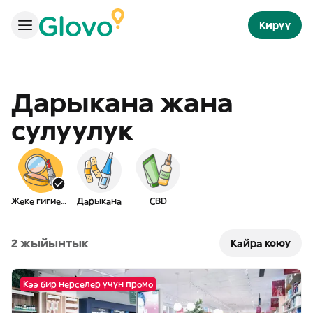
Кирүү
Дарыкана жана
сулуулук
Жеке гигиена
Дарыкана
CBD
2 жыйынтык
Кайра коюу
Кээ бир нерселер үчүн промо