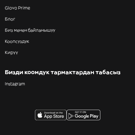
Glovo Prime
Блог
Биз менен байланышуу
Коопсуздук
Кирүү
Бизди коомдук тармактардан табасыз
Instagram