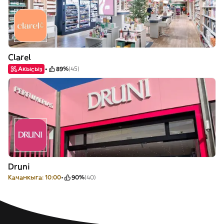
Clarel
Акысыз
89%
(45)
Druni
Качанкыга: 10:00
90%
(40)