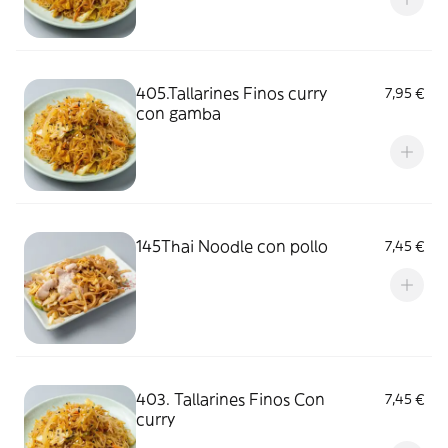
405.Tallarines Finos curry
7,95 €
con gamba
145Thai Noodle con pollo
7,45 €
403. Tallarines Finos Con
7,45 €
curry