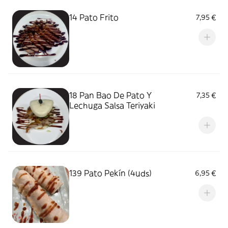
14 Pato Frito
7,95 €
18 Pan Bao De Pato Y
7,35 €
Lechuga Salsa Teriyaki
139 Pato Pekín (4uds)
6,95 €