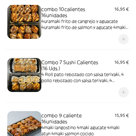
combo 10calientes
16,95 €
16unidades
4uramaki frito de cangrejo y aguacate
4uramaki frito de salmon y agucate 4maki
frito de langostino 4maki de salmon cocido
Combo 7 Sushi Calientes
16,95 €
(16 Uds.)
4 Roll pato rebozado con salsa teriyaki, 4
pollo rebozado con salsa teriyaki, 4
langostino rebozado con salsa rosa 4 maki
crispy salmón
combo 9 caliente
15,95 €
16unidades
4maki langostino 4maki agucate 4maki
atun 4maki salmon cocido