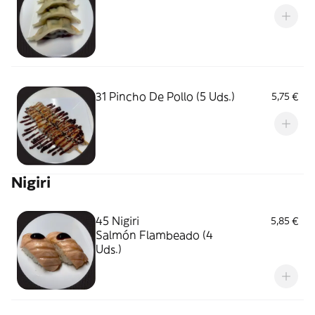
31 Pincho De Pollo (5 Uds.)
5,75 €
Nigiri
45 Nigiri
5,85 €
Salmón Flambeado (4
Uds.)