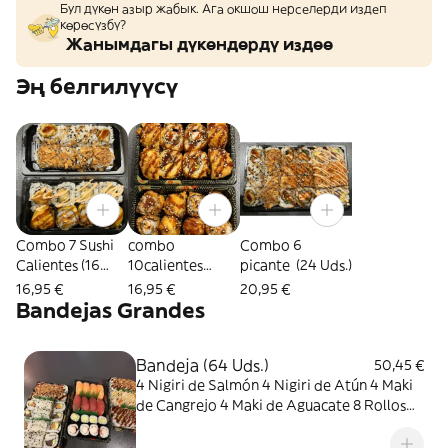
Бул дүкөн азыр жабык. Ага окшош нерселерди издеп
көрөсүзбү?
Жанымдагы дүкөндөрдү издөө
Эң белгилүүсү
Combo 7 Sushi
combo
Combo 6
Calientes (16
10calientes
picante (24 Uds.)
Uds.)
16unidades
16,95 €
16,95 €
20,95 €
Bandejas Grandes
Bandeja (64 Uds.)
50,45 €
4 Nigiri de Salmón 4 Nigiri de Atún 4 Maki
de Cangrejo 4 Maki de Aguacate 8 Rollos
de Cangrejo y Aguacate con Cebolla
Crujiente 8 Rollos de Salmón y Aguacate 8