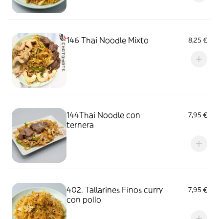
146 Thai Noodle Mixto
8,25 €
144Thai Noodle con
7,95 €
ternera
402. Tallarines Finos curry
7,95 €
con pollo