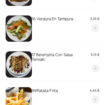
16 Verdura En Tempura
5,35 €
17 Berenjena Con Salsa
5,15 €
Teriyaki
99Patata Frita
4,45 €