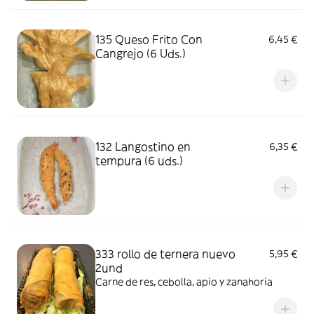
135 Queso Frito Con
6,45 €
Cangrejo (6 Uds.)
132 Langostino en
6,35 €
tempura (6 uds.)
333 rollo de ternera nuevo
5,95 €
2und
Carne de res, cebolla, apio y zanahoria