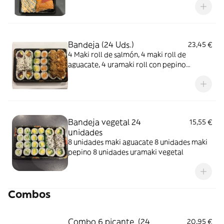
salmón, 4 maki roll de atún, 4 pato roll 4
langostino roll
Bandeja (24 Uds.)
23,45 €
4 Maki roll de salmón, 4 maki roll de
aguacate, 4 uramaki roll con pepino
tempura y salmón seco, 4 uramaki roll con
pepino tempura y atún seco, 4 salmón y
aguacate roll, 4 atún y aguacate roll
Bandeja vegetal 24
15,55 €
unidades
8 unidades maki aguacate 8 unidades maki
pepino 8 unidades uramaki vegetal
Combos
Combo 6 picante (24
20,95 €