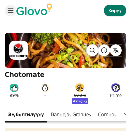
Кирүү
Chotomate
-
99%
0,19 €
Prime
Акысыз
Эң белгилүүсү
Bandejas Grandes
Combos
Me