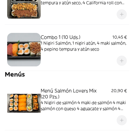
tempura y atún seco, 4 California roll con
cebolla crujiente
Combo 1 (10 Uds.)
10,45 €
1 Nigiri Salmón, 1 nigiri atún, 4 maki salmón,
4 pepino tempura y atún seco
Menús
Menú Salmón Lovers Mix
20,90 €
(20 Pzs.)
4 Nigiri de salmón 4 maki de salmón 4 maki
salmón con queso 4 aguacate y salmón 4
aguacate con salmón flameado con salsa
teriyaki