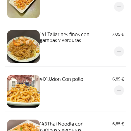
141 Tallarines finos con
7,05 €
gambas y verduras
401.Udon Con pollo
6,85 €
143Thai Noodle con
6,85 €
gambas y verduras