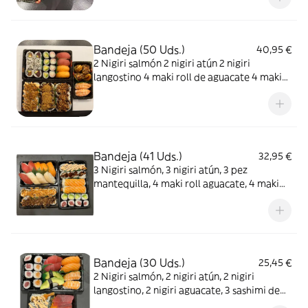
Rollos de Atún y Aguacate 8 Uramaki de
Pato 8 Uramaki de Pollo 8 Uramaki de
Langostinos
Bandeja (50 Uds.)
40,95 €
2 Nigiri salmón 2 nigiri atún 2 nigiri
langostino 4 maki roll de aguacate 4 maki
roll de cangrejo 8 uramaki roll salmón seco
8 uramaki roll atún seco 4 salmón y
aguacate roll 4 atún y aguacate 8 pollo
rebozado con cebolla crujiente 4 crispy
salmón
Bandeja (41 Uds.)
32,95 €
3 Nigiri salmón, 3 nigiri atún, 3 pez
mantequilla, 4 maki roll aguacate, 4 maki
roll atún 4 uramaki roll pepino tempura y
salmón seco, 4 uramaki roll pepino
tempura y atún seco, 4 pato roll 4
langostino roll 8 salmón y aguacate con
salmón encima
Bandeja (30 Uds.)
25,45 €
2 Nigiri salmón, 2 nigiri atún, 2 nigiri
langostino, 2 nigiri aguacate, 3 sashimi de
salmón, 3 sashimi de atún, 4 maki roll de