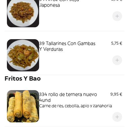
Japonesa
39 Tallarines Con Gambas
5,75 €
Y Verduras
Fritos Y Bao
334 rollo de ternera nuevo
9,95 €
4und
Carne de res, cebolla, apio y zanahoria