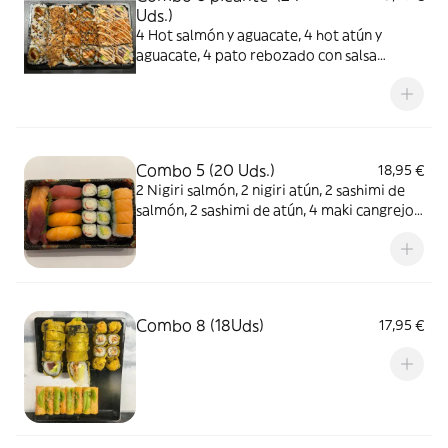
Uds.)
4 Hot salmón y aguacate, 4 hot atún y
aguacate, 4 pato rebozado con salsa
teriyaki, 4 pollo rebozado y cebolla
crujiente y salsa teriyaki, 8 roll de pepino
salmón cocido y picante con salsa teriyaki y
salsa rosa
Combo 5 (20 Uds.)
18,95 €
2 Nigiri salmón, 2 nigiri atún, 2 sashimi de
salmón, 2 sashimi de atún, 4 maki cangrejo,
4 maki aguacate, 4 aguacate y salmón por
encima
Combo 8 (18Uds)
17,95 €