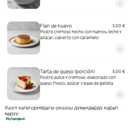
Flan de huevo
3,00 €
Postre cremoso hecho con huevos, leche y
azúcar, cubierto con caramelo
Tarta de queso (porción)
3,00 €
Postre dulce y cremoso, elaborado con
queso fresco, azúcar y base de galleta
Ушул категориядагы окшош дүкөндөрдү карап
көрүү:
Испандык