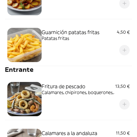
Guarnición patatas fritas
4,50 €
Patatas fritas
Entrante
Fritura de pescado
13,50 €
Calamares, chipirones, boquerones,.
Calamares a la andaluza
11,50 €