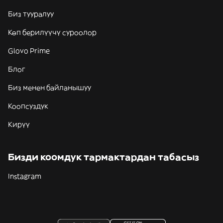
Биз тууралуу
Көп берилүүчү суроолор
Glovo Prime
Блог
Биз менен байланышуу
Коопсуздук
Кирүү
Бизди коомдук тармактардан табасыз
Instagram