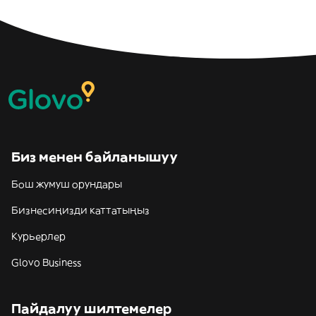
Биз менен байланышуу
Бош жумуш орундары
Бизнесиңизди каттатыңыз
Курьерлер
Glovo Business
Пайдалуу шилтемелер