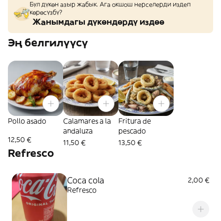
Бул дүкөн азыр жабык. Ага окшош нерселерди издеп
көрөсүзбү?
Жанымдагы дүкөндөрдү издөө
Эң белгилүүсү
Pollo asado
Calamares a la
Fritura de
andaluza
pescado
12,50 €
11,50 €
13,50 €
Refresco
Coca cola
2,00 €
Refresco