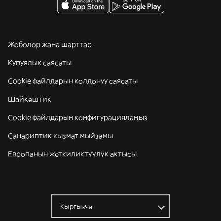
Жоболор жана шарттар
Купуялык саясаты
Cookie файлдарын колдонуу саясаты
Шайкештик
Cookie файлдарын конфигурациялаңыз
Санариптик кызмат мыйзамы
Европанын жеткиликтүүлүк актысы