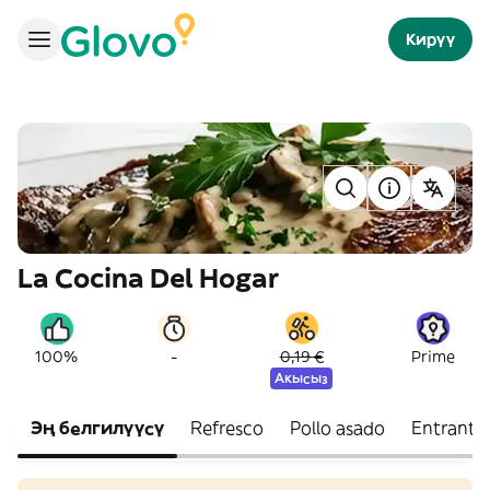
Кирүү
La Cocina Del Hogar
-
100%
0,19 €
Prime
Акысыз
Эң белгилүүсү
Refresco
Pollo asado
Entrante