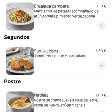
Ensalada campera
6,50 €
Mezcla fría de patatas acompañado de
atún ,tomate,pimiento verde,cebolla
,aceitunas, Maíz y huevo cocido
Segundos
San Jacobos
6,50 €
Jamón York,queso y pan rallado
Postre
Natillas
3,00 €
Postre de crema suave a base de leche,
yema de huevo, azúcar y canela