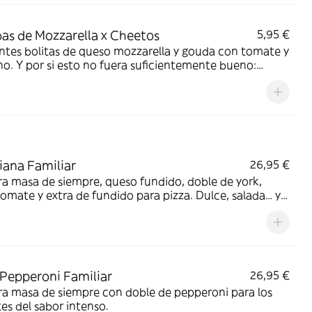
s de Mozzarella x Cheetos
5,95 €
ntes bolitas de queso mozzarella y gouda con tomate y
o. Y por si esto no fuera suficientemente bueno:
ng de Cheetos acompañado de nuestra salsa
brosa.
ana Familiar
26,95 €
a masa de siempre, queso fundido, doble de york,
tomate y extra de fundido para pizza. Dulce, salada… y
e deliciosa.
Pepperoni Familiar
26,95 €
a masa de siempre con doble de pepperoni para los
s del sabor intenso.