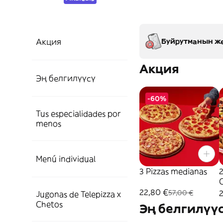
Акция
Буйрутманын же
Акция
Эң белгилүүсү
-60%
Tus especialidades por
menos
Menú individual
3 Pizzas medianas
2
22,80 €
57,00 €
Jugonas de Telepizza x
Chetos
Эң белгилүү