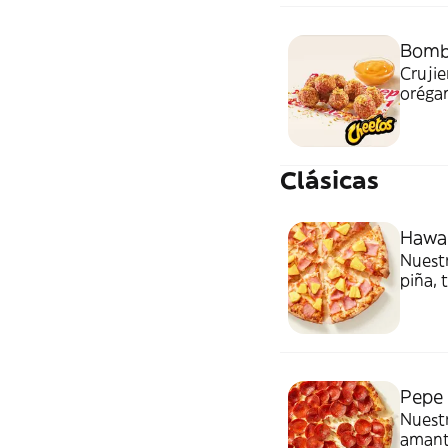
Bomba
Crujie
orégan
toppi
Quesa
Clásicas
Hawai
Nuestr
piña, 
siempr
Pepe 
Nuestr
amante