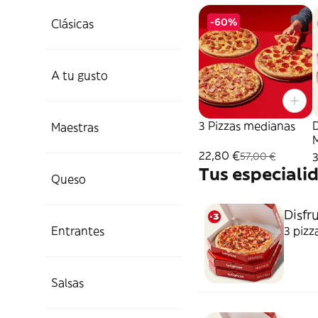
-60%
Clásicas
A tu gusto
3 Pizzas medianas
D
Maestras
22,80 €
57,00 €
Tus especiali
Queso
Disfru
Entrantes
3 pizz
Salsas