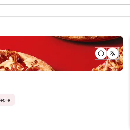
дөргө