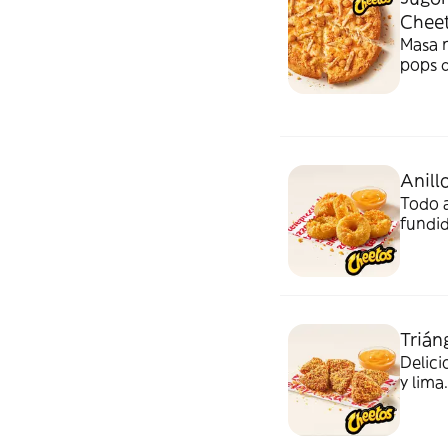
Chee
Masa n
pops d
huella
Anill
Todo a
fundi
salsa 
Trián
Delici
y lim
acomp