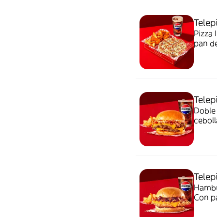
Telep
Pizza 
pan de
Telep
Doble
ceboll
elegir
una ra
Telep
Hambu
Con pa
Acomp
50 cl