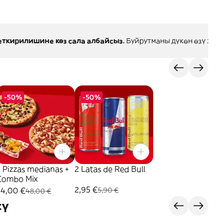
ткирилишине көз сала албайсыз.
Буйрутманы дүкөн өзү жет
-50%
-50%
 Pizzas medianas +
2 Latas de Red Bull
Combo Mix
2,95 €
24,00 €
5,90 €
48,00 €
сү