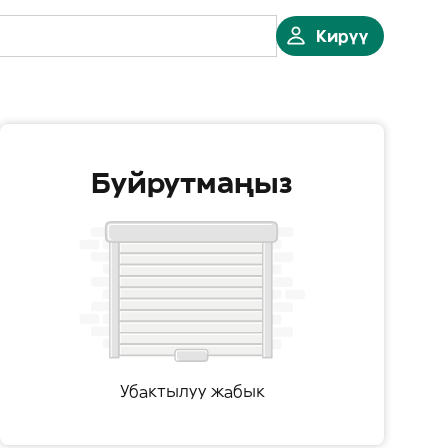
Кирүү
Буйрутмаңыз
Убактылуу жабык