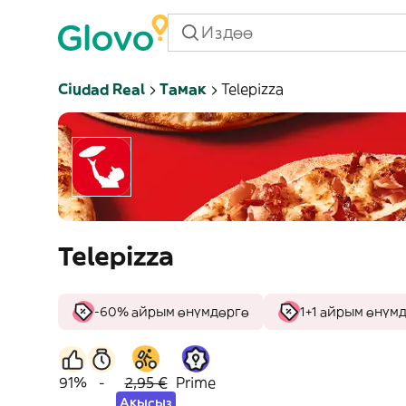
Ciudad Real
Тамак
Telepizza
Telepizza
-60% айрым өнүмдөргө
1+1 айрым өнүм
91%
-
2,95 €
Prime
Акысыз