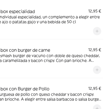
ibox especialidad
12,95 €
Individual especialidad, un complemento a elegir entre
 ajo o patatas gajo y una bebida de 50 cl
ibox con burger de carne
12,95 €
 smash burger de vacuno con doble de queso cheddar,
a caramelizada y bacon crispy. Con pan brioche. A
 entre salsa barbacoa o salsa burger. Acompañada de
ción de patatas gajo y una bebida de 50 cl
ibox con Burger de Pollo
12,95 €
rguesa de pollo con queso cheddar y bacon crispy.
n brioche. A elegir entre salsa barbacoa o salsa burger.
añada de una ración de patatas gajo y una bebida de