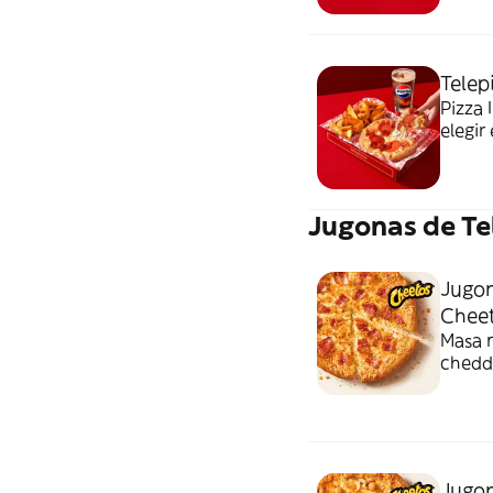
Telep
Pizza 
elegir
Jugonas de Te
Jugon
Chee
Masa n
chedda
Cheet
Jugon