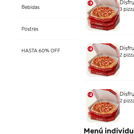
Disfru
Bebidas
3 pizz
Postres
Disfru
HASTA 60% OFF
2 pizz
Disfr
2 pizz
Menú individu