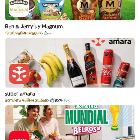
Ben & Jerry's y Magnum
13:30 чейин жабык
--
super amara
Эртеңге чейин жабык
95%
(167)