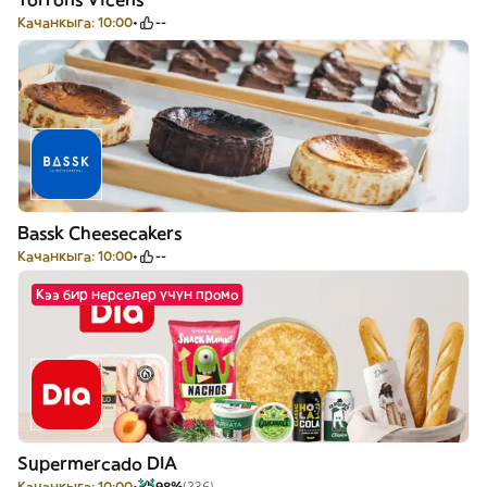
Качанкыга: 10:00
--
Bassk Cheesecakers
Качанкыга: 10:00
--
Кээ бир нерселер үчүн промо
Supermercado DIA
Качанкыга: 10:00
98%
(236)