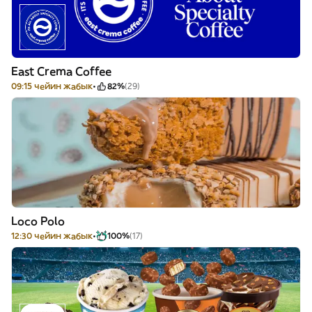
East Crema Coffee
09:15 чейин жабык
82%
(29)
Loco Polo
12:30 чейин жабык
100%
(17)