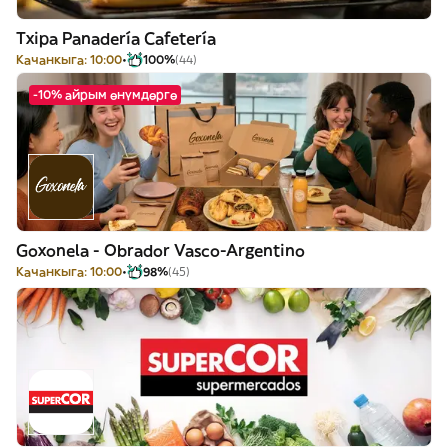
Txipa Panadería Cafetería
Качанкыга: 10:00
100%
(44)
-10% айрым өнүмдөргө
Goxonela - Obrador Vasco-Argentino
Качанкыга: 10:00
98%
(45)