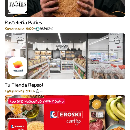
Pastelería Paries
Качанкыга: 9:00
93%
(24)
Tu Tienda Repsol
Качанкыга: 9:00
--
Кээ бир нерселер үчүн промо