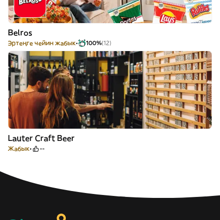
Belros
Эртеңге чейин жабык
100%
(12)
Lauter Craft Beer
Жабык
--