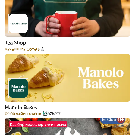
Tea Shop
Качанкыга: Эртең
--
Manolo Bakes
09:00 чейин жабык
97%
(93)
Кээ бир нерселер үчүн промо