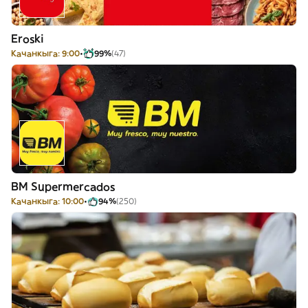
Eroski
Качанкыга: 9:00
99%
(47)
BM Supermercados
Качанкыга: 10:00
94%
(250)