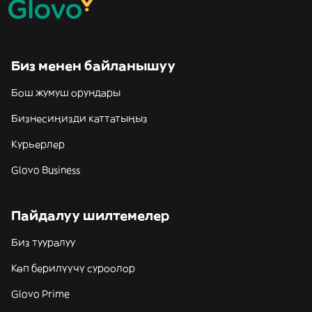
Биз менен байланышуу
Бош жумуш орундары
Бизнесиңизди каттатыңыз
Курьерлер
Glovo Business
Пайдалуу шилтемелер
Биз тууралуу
Көп берилүүчү суроолор
Glovo Prime