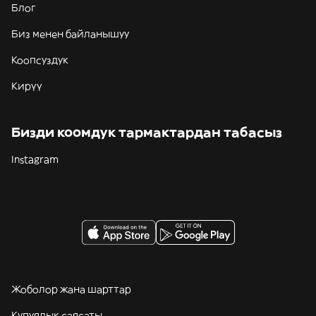
Блог
Биз менен байланышуу
Коопсуздук
Кирүү
Бизди коомдук тармактардан табасыз
Instagram
Жоболор жана шарттар
Купуялык саясаты