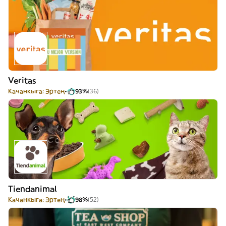
Veritas
Качанкыга: Эртең
93%
(36)
Tiendanimal
Качанкыга: Эртең
98%
(52)