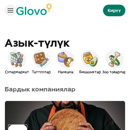
Кирүү
Азык-түлүк
Супермаркет
Таттуулар
Нанкана
Биоазыктар
Зоо товарлар
Бардык компаниялар