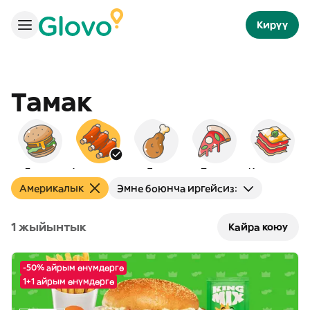
Кирүү
Тамак
Бургер
Америкалык
Тоок
Пицца
Италиялык
Америкалык
Эмне боюнча иргейсиз:
1 жыйынтык
Кайра коюу
-50% айрым өнүмдөргө
1+1 айрым өнүмдөргө