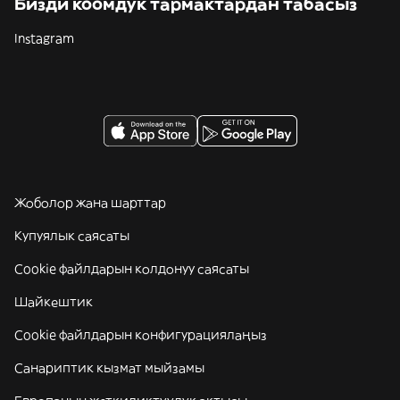
Бизди коомдук тармактардан табасыз
Instagram
Жоболор жана шарттар
Купуялык саясаты
Cookie файлдарын колдонуу саясаты
Шайкештик
Cookie файлдарын конфигурациялаңыз
Санариптик кызмат мыйзамы