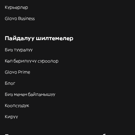
Курьерлер
Glovo Business
Пайдалуу шилтемелер
Биз тууралуу
Көп берилүүчү суроолор
Glovo Prime
Блог
Биз менен байланышуу
Коопсуздук
Кирүү