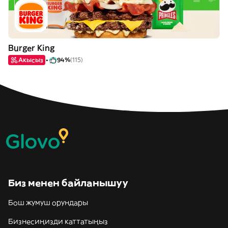
Burger King
Акысыз
94%
(115)
Биз менен байланышуу
Бош жумуш орундары
Бизнесиңизди каттатыңыз