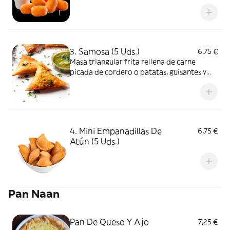
3. Samosa (5 Uds.)
6,75 €
Masa triangular frita rellena de carne
picada de cordero o patatas, guisantes y
anacardos
4. Mini Empanadillas De
6,75 €
Atún (5 Uds.)
Pan Naan
Pan De Queso Y Ajo
7,25 €