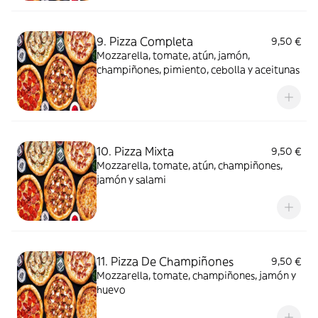
9. Pizza Completa
9,50 €
Mozzarella, tomate, atún, jamón,
champiñones, pimiento, cebolla y aceitunas
10. Pizza Mixta
9,50 €
Mozzarella, tomate, atún, champiñones,
jamón y salami
11. Pizza De Champiñones
9,50 €
Mozzarella, tomate, champiñones, jamón y
huevo