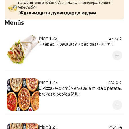
Бул дүкөн азыр жабык. Ага окшош нерселерди издеп
көрөсүзбү?
Жанымдагы дүкөндөрдү издөө
Menús
Menú 22
27,75 €
3 Kebab, 3 patatas y 3 bebidas (330 ml.)
Menú 23
27,00 €
2 Pizzas (40 cm.) y ensalada mixta o patatas
bravas o bebida (2 lt.)
Menú 21
25,25 €