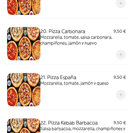
20. Pizza Carbonara
9,50 €
Mozzarella, tomate, salsa carbonara,
champiñones, jamón y huevo
21. Pizza España
9,50 €
Mozzarella, tomate, jamón y queso
22. Pizza Kebab Barbacoa
9,50 €
Salsa barbacoa, mozzarella, champiñones y