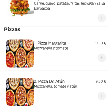
Carne, queso, patatas fritas, lechuga y salsa
barbacoa
Pizzas
1. Pizza Margarita
9,50 €
Mozzarella y tomate
2. Pizza De Atún
9,50 €
Mozzarella, tomate y atún