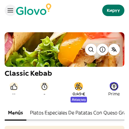
Кирүү
Classic Kebab
-
--
0,49 €
Prime
Акысыз
Menús
Platos Especiales De Patatas Con Queso Gra