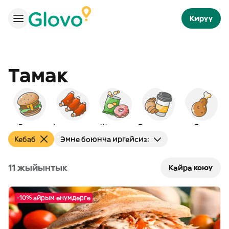
Кирүү
Тамак
Бургер
Америкалык
Шам-шум
Таңкы тамак
Тоок
Кебаб
Эмне боюнча иргейсиз:
11 жыйынтык
Кайра коюу
-10% айрым өнүмдөргө