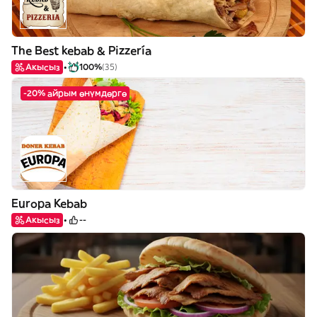
The Best kebab & Pizzería
Акысыз
100%
(35)
-20% айрым өнүмдөргө
Europa Kebab
Акысыз
--