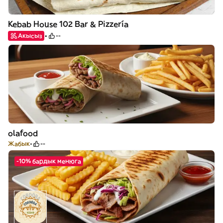
Kebab House 102 Bar & Pizzería
Акысыз
--
olafood
Жабык
--
-10% бардык менюга