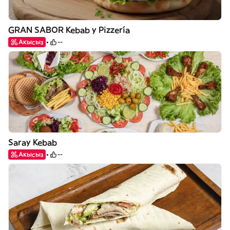
GRAN SABOR Kebab y Pizzería
Акысыз
--
Saray Kebab
Акысыз
--