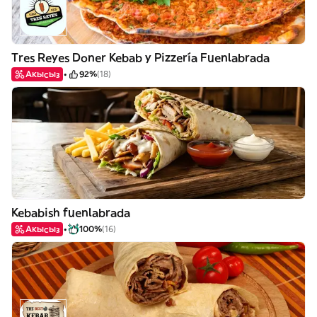
Tres Reyes Doner Kebab y Pizzería Fuenlabrada
Акысыз
92%
(18)
Kebabish fuenlabrada
Акысыз
100%
(16)