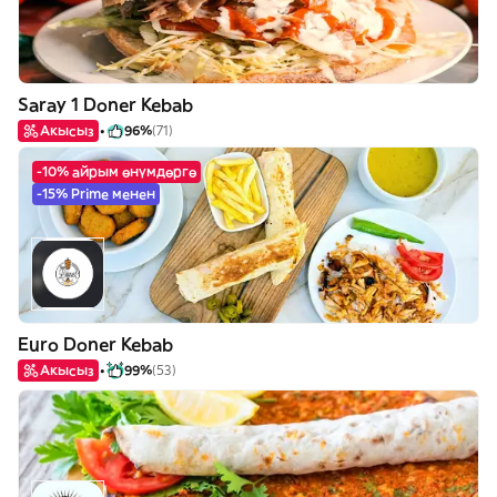
Saray 1 Doner Kebab
Акысыз
96%
(71)
-10% айрым өнүмдөргө
-15% Prime менен
Euro Doner Kebab
Акысыз
99%
(53)