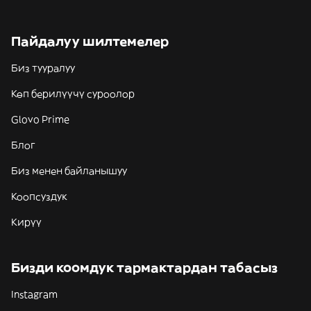
Пайдалуу шилтемелер
Биз тууралуу
Көп берилүүчү суроолор
Glovo Prime
Блог
Биз менен байланышуу
Коопсуздук
Кирүү
Бизди коомдук тармактардан табасыз
Instagram