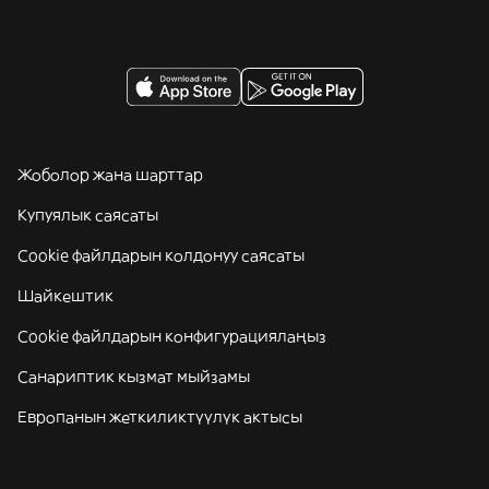
Жоболор жана шарттар
Купуялык саясаты
Cookie файлдарын колдонуу саясаты
Шайкештик
Cookie файлдарын конфигурациялаңыз
Санариптик кызмат мыйзамы
Европанын жеткиликтүүлүк актысы