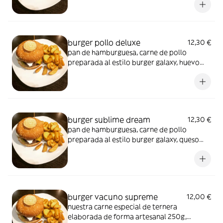
doble bacon crujiente, mayonesa, salsa
barbacoa jack daniel´s, tomate y cebolla
crujiente, te lo recomendamos con nuestra
salsa galaxy
burger pollo deluxe
12,30 €
pan de hamburguesa, carne de pollo
preparada al estilo burger galaxy, huevo
frito, queso cheddar, delicioso bacon,
cebolla crujiente y salsa barbacoa jack
daniel’s
burger sublime dream
12,30 €
pan de hamburguesa, carne de pollo
preparada al estilo burger galaxy, queso
cheddar, delicioso bacon, salsa galaxy,
lechuga, cebolla y tomate, aros de cebolla y
guacamole
burger vacuno supreme
12,00 €
nuestra carne especial de ternera
elaborada de forma artesanal 250g,