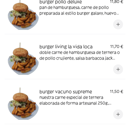
burger pollo deluxe
11,80 €
pan de hamburguesa, carne de pollo
preparada al estilo burger galaxy, huevo
frito, queso cheddar, delicioso bacon,
cebolla crujiente y salsa barbacoa jack
daniel’s
burger living la vida loca
11,70 €
doble carne de hamburguesa de ternera o
de pollo crujiente, salsa barbacoa jack
daniels, cebolla crujiente, doble queso
cheddar, doble bacon, pepinillo agridulce y
aros de cebolla
burger vacuno supreme
11,50 €
nuestra carne especial de ternera
elaborada de forma artesanal 250g,
nuestra salsa galaxy, huevo frito, cebolla
crujiente, cheddar, bacon y pepinillo
agridulce, te lo recomendamos con nuestra
salsa galaxy