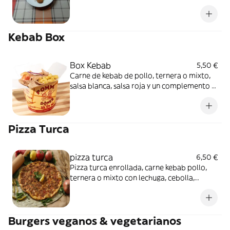
Kebab Box
Box Kebab
5,50 €
Carne de kebab de pollo, ternera o mixto,
salsa blanca, salsa roja y un complemento a
elegir entre arroz, patatas o ensalada.
Pizza Turca
pizza turca
6,50 €
Pizza turca enrollada, carne kebab pollo,
ternera o mixto con lechuga, cebolla,
tomate, salsa roja y blanca
Burgers veganos & vegetarianos