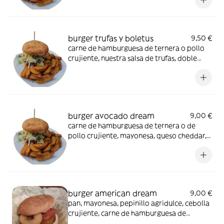
huevo frito, tomate, cebolla, lechuga
burger trufas y boletus
9,50 €
carne de hamburguesa de ternera o pollo
crujiente, nuestra salsa de trufas, doble
queso cheddar, bacon, champi a la parilla,
tomate, cebolla, lechuga
burger avocado dream
9,00 €
carne de hamburguesa de ternera o de
pollo crujiente, mayonesa, queso cheddar,
tomate, cebolla, lechuga, pepinillo
agridulce, aros de cebolla y doble capa de
guacamole
burger american dream
9,00 €
pan, mayonesa, pepinillo agridulce, cebolla
crujiente, carne de hamburguesa de
ternera o pollo crujiente, queso cheddar,