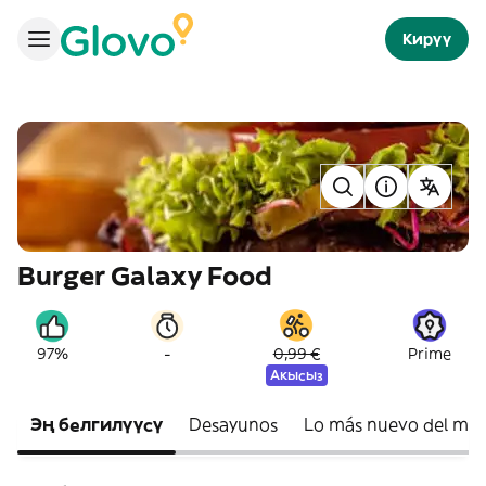
Кирүү
Burger Galaxy Food
-
97%
0,99 €
Prime
Акысыз
Эң белгилүүсү
Desayunos
Lo más nuevo del me