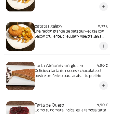
nuestra salsa galaxy, huevo frito, cebolla
crujiente, cheddar, bacon y pepinillo
agridulce, te lo recomendamos con nuestra
salsa galaxy
patatas galaxy
8,88 €
una racion grande de patatas wedges con
bacon crujiente, cheddar y nuestra salsa
galaxy
Tarta Almondy sin gluten
4,90 €
Deliciosa tarta de nueces y chocolate, el
postre preferido para acabar tu pedido
Tarta de Queso
4,90 €
Como su nombre indica, es la famosa tarta