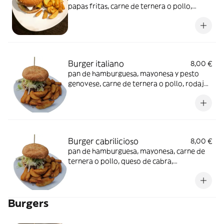
papas fritas, carne de ternera o pollo,
queso cheddar, bacon, pepinillos agridulces
y jalapeño
Burger italiano
8,00 €
pan de hamburguesa, mayonesa y pesto
genovese, carne de ternera o pollo, rodajas
de mozarrella, tomate, lechuga, y cebolla
Burger cabrilicioso
8,00 €
pan de hamburguesa, mayonesa, carne de
ternera o pollo, queso de cabra,
mermelada de pimiento, lechuga, tomate y
cebolla
Burgers