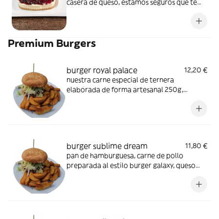
casera de queso, estamos seguros que te
gustará
Premium Burgers
burger royal palace
12,20 €
nuestra carne especial de ternera
elaborada de forma artesanal 250g,
acompañada de doble queso cheddar,
doble bacon crujiente, mayonesa, salsa
barbacoa jack daniel´s, tomate y cebolla
crujiente, te lo recomendamos con nuestra
salsa galaxy
burger sublime dream
11,80 €
pan de hamburguesa, carne de pollo
preparada al estilo burger galaxy, queso
cheddar, delicioso bacon, salsa galaxy,
lechuga, cebolla y tomate, aros de cebolla y
guacamole