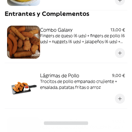
Entrantes y Complementos
Combo Galaxy
13,00 €
Fingers de queso (6 uds) + fingers de pollo (6
uds) + nuggets (6 uds) + jalapeños (6 uds) +
salsa (2 uds)
Lágrimas de Pollo
9,00 €
Trocitos de pollo empanado crujiente +
ensalada, patatas fritas o arroz
Crujiente de Pollo
9,00 €
Pollo empanado al estilo Kentucky (6 uds) +