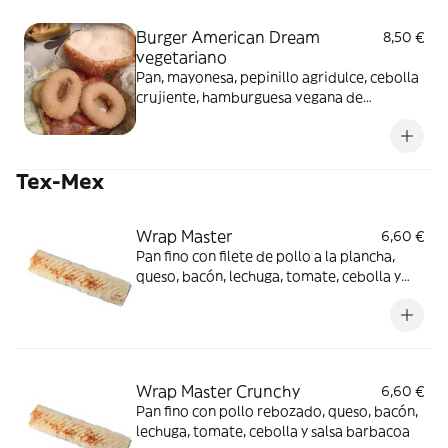
Burger American Dream
8,50 €
vegetariano
Pan, mayonesa, pepinillo agridulce, cebolla
crujiente, hamburguesa vegana de
verduras, queso cheddar, tomate y aros de
cebolla
Tex-Mex
Wrap Master
6,60 €
Pan fino con filete de pollo a la plancha,
queso, bacón, lechuga, tomate, cebolla y
mayonesa
Wrap Master Crunchy
6,60 €
Pan fino con pollo rebozado, queso, bacón,
lechuga, tomate, cebolla y salsa barbacoa