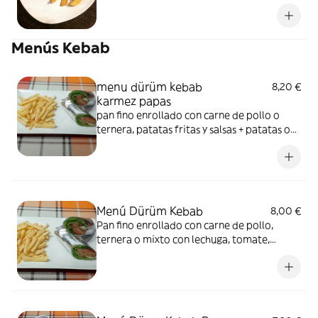
kétchup
Menús Kebab
menu dürüm kebab
8,20 €
karmez papas
pan fino enrollado con carne de pollo o
ternera, patatas fritas y salsas + patatas o
arroz + refresco o cerveza
Menú Dürüm Kebab
8,00 €
Pan fino enrollado con carne de pollo,
ternera o mixto con lechuga, tomate,
cebolla y salsas + patatas o arroz + refresco
o cerveza