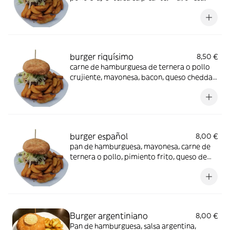
jalapeño, queso cheddar, bacón y pepinillos
agridulces
burger riquísimo
8,50 €
carne de hamburguesa de ternera o pollo
crujiente, mayonesa, bacon, queso cheddar,
guacamole, tomate, lechuga, cebolla y
huevo frito
burger español
8,00 €
pan de hamburguesa, mayonesa, carne de
ternera o pollo, pimiento frito, queso de
cabra, lechuga, tomate y cebolla
Burger argentiniano
8,00 €
Pan de hamburguesa, salsa argentina,