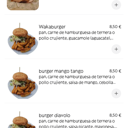
bacon, tomate y aros de cebolla
Wakaburger
8,50 €
pan, carne de hamburguesa de ternera o
pollo crujiente, guacamole (aguacate),
queso cheddar, bacón, tomate, lechuga,
cebolla y crema de queso
burger mango tango
8,50 €
pan, carne de hamburguesa de ternera o
pollo crujiente, salsa de mango, cebolla
crujiente, queso cheddar y bacon
burger diavolo
8,50 €
pan, carne de hamburguesa de ternera o
pollo crujiente, salsa picante, mayonesa,