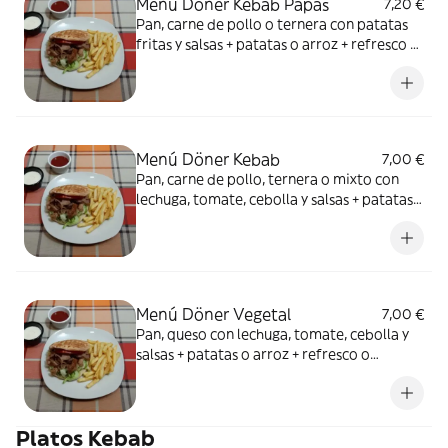
Menú Döner Kebab Papas
7,20 €
Pan, carne de pollo o ternera con patatas
fritas y salsas + patatas o arroz + refresco o
cerveza
Menú Döner Kebab
7,00 €
Pan, carne de pollo, ternera o mixto con
lechuga, tomate, cebolla y salsas + patatas
o arroz + refresco o cerveza
Menú Döner Vegetal
7,00 €
Pan, queso con lechuga, tomate, cebolla y
salsas + patatas o arroz + refresco o
cerveza
Platos Kebab