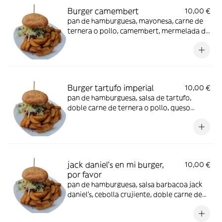
Burger camembert
10,00 €
pan de hamburguesa, mayonesa, carne de
ternera o pollo, camembert, mermelada de
pimiento y bacon
Burger tartufo imperial
10,00 €
pan de hamburguesa, salsa de tartufo,
doble carne de ternera o pollo, queso
cheddar, bacon y huevo frito
jack daniel's en mi burger,
10,00 €
por favor
pan de hamburguesa, salsa barbacoa jack
daniel's, cebolla crujiente, doble carne de
ternera o pollo, queso cheddar, bacon,
pepinillos agridulces y huevo frito