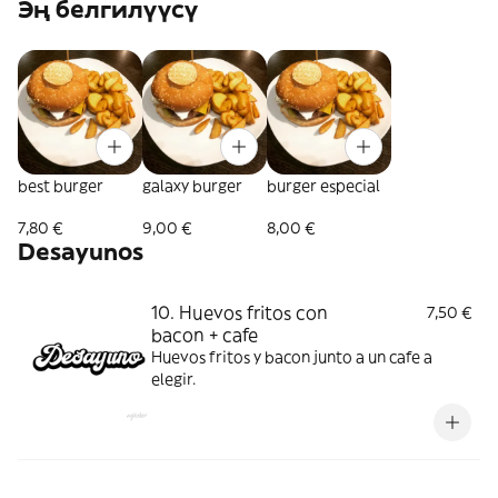
Эң белгилүүсү
best burger
galaxy burger
burger especial
7,80 €
9,00 €
8,00 €
Desayunos
10. Huevos fritos con
7,50 €
bacon + cafe
Huevos fritos y bacon junto a un cafe a
elegir.