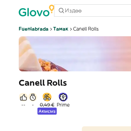
Fuenlabrada
Тамак
Canell Rolls
Canell Rolls
--
-
0,49 €
Prime
Акысыз