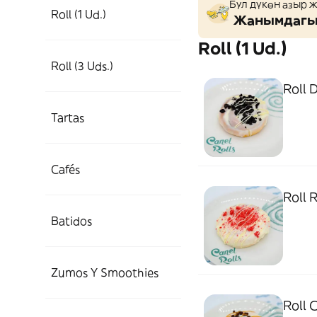
Бул дүкөн азыр 
Roll (1 Ud.)
Жанымдагы 
Roll (1 Ud.)
Roll (3 Uds.)
Roll D
Tartas
Cafés
Roll R
Batidos
Zumos Y Smoothies
Roll 