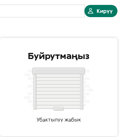
Кирүү
Буйрутмаңыз
Убактылуу жабык