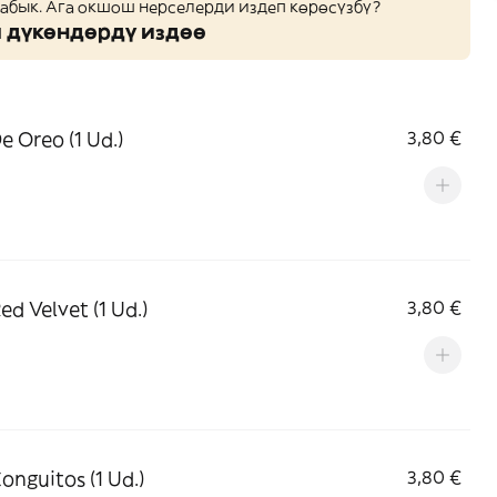
жабык. Ага окшош нерселерди издеп көрөсүзбү?
дүкөндөрдү издөө
e Oreo (1 Ud.)
3,80 €
ed Velvet (1 Ud.)
3,80 €
Conguitos (1 Ud.)
3,80 €