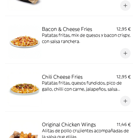
Bacon & Cheese Fries
12,95 €
Patatas fritas, mix de quesos y bacon crispy,
con salsa ranchera.
Chili Cheese Fries
12,95 €
Patatas fritas, quesos fundidos, pico de
gallo, chilli con carne, jalapeños, salsa
ranchera, salsa Smoked red pepper y
cilantro.
Original Chicken Wings
11,46 €
Alitas de pollo crujientes acompañadas de
la salsa que elijas.