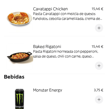
Cavatappi Chicken
15,46 €
Pasta Cavatappi con mezcla de quesos
fundidos, cebolla caramelizada, crema de
nata y salsa búfalo picante. Servida con
pechuga de pollo al estilo cajún o a la
parrilla y tostadas de pan.
Baked Rigatoni
15,46 €
Pasta Rigatoni horneada con pepperoni,
salsa de queso, chili con carne, queso
gouda, queso cheddar y cebollino.
Bebidas
Monster Energy
3,75 €