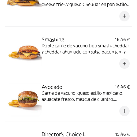
cheese fries y queso Cheddar en pan estilo
brioche.
Smashing
16,46 €
Doble carne de vacuno tipo smash, cheddar
y cheddar ahumado con salsa bacon jam y
salsa especial FH en pan clásico.
Avocado
16,46 €
Carne de vacuno, queso estilo mexicano,
aguacate fresco, mezcla de cilantro,
cebolla y miel sobre salsa mayo-wey en pan
clásico.
Director's Choice L
15,46 €