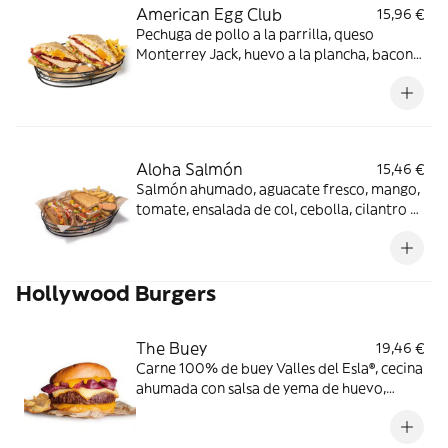
American Egg Club
15,96 €
Pechuga de pollo a la parrilla, queso
Monterrey Jack, huevo a la plancha, bacon
ahumado, lechuga, tomate y cebolla con
salsa mayo-wey en pan tostado con pipas
de girasol.
Aloha Salmón
15,46 €
Salmón ahumado, aguacate fresco, mango,
tomate, ensalada de col, cebolla, cilantro y
mayonesa en pan con semillas. Los
productos de la pesca crudos han sido
previamente congelados a Tª < de -20ºC,
Hollywood Burgers
mínimo 24 horas.
The Buey
19,46 €
Carne 100% de buey Valles del Esla®, cecina
ahumada con salsa de yema de huevo,
queso cheddar ahumado en pan estilo
brioche.