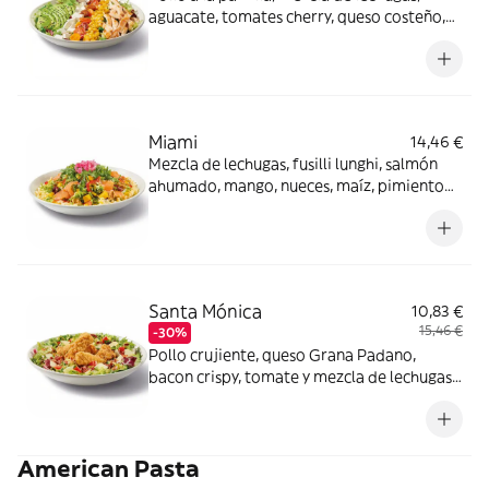
aguacate, tomates cherry, queso costeño,
maíz y semillas de sésamo negro con
vinagreta Gingersoy.
Miami
14,46 €
Mezcla de lechugas, fusilli lunghi, salmón
ahumado, mango, nueces, maíz, pimiento
rojo, rúcula y cebolla encurtida con aliño
cítrico y mostaza. Los productos de la
pesca crudos han sido previamente
congelados a Tª < de -20ºC, mínimo 24
horas.
Santa Mónica
10,83 €
15,46 €
-30%
Pollo crujiente, queso Grana Padano,
bacon crispy, tomate y mezcla de lechugas
con salsa miel mostaza.
American Pasta