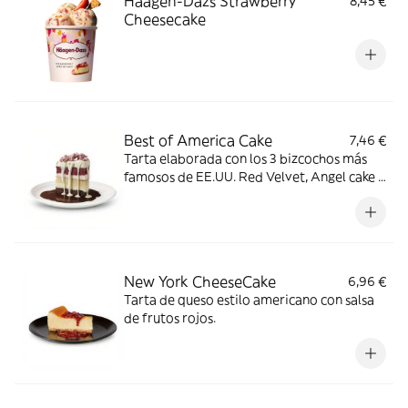
Häagen-Dazs Strawberry
8,45 €
Cheesecake
Best of America Cake
7,46 €
Tarta elaborada con los 3 bizcochos más
famosos de EE.UU. Red Velvet, Angel cake y
Devil’s cake, sobre una base de chocolate
negro. Bañada con chocolate blanco
crujiente y coronado con rocas de
chocolate rosa.
New York CheeseCake
6,96 €
Tarta de queso estilo americano con salsa
de frutos rojos.