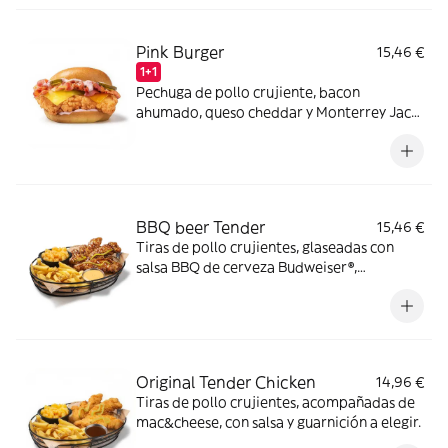
Pink Burger
15,46 €
1+1
Pechuga de pollo crujiente, bacon
ahumado, queso cheddar y Monterrey Jack
con salsa mayo-pink y pepinillos en pan
estilo brioche.
BBQ beer Tender
15,46 €
Tiras de pollo crujientes, glaseadas con
salsa BBQ de cerveza Budweiser®,
acompañadas de mac&cheese, salsa butter
y guarnición a elegir.
Original Tender Chicken
14,96 €
Tiras de pollo crujientes, acompañadas de
mac&cheese, con salsa y guarnición a elegir.