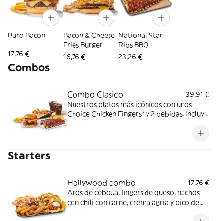
Puro Bacon
Bacon & Cheese
National Star
Fries Burger
Ribs BBQ
17,76 €
16,76 €
23,26 €
Combos
Combo Clasico
39,91 €
Nuestros platos más icónicos con unos
Choice Chicken Fingers* y 2 bebidas. Incluye
acompañamiento de patatas fritas.
Perfecto para cena y película en casa. ¡DE
NADA!
Starters
Hollywood combo
17,76 €
Aros de cebolla, fingers de queso, nachos
con chili con carne, crema agria y pico de
gallo, chicken fingers y quesadilla de queso