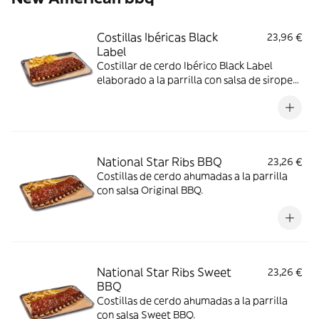
Costillas Ibéricas Black
23,96 €
Label
Costillar de cerdo Ibérico Black Label
elaborado a la parrilla con salsa de sirope
de arce y BBQ coronado con paleta ibérica
crujiente y cebollino.
National Star Ribs BBQ
23,26 €
Costillas de cerdo ahumadas a la parrilla
con salsa Original BBQ.
National Star Ribs Sweet
23,26 €
BBQ
Costillas de cerdo ahumadas a la parrilla
con salsa Sweet BBQ.