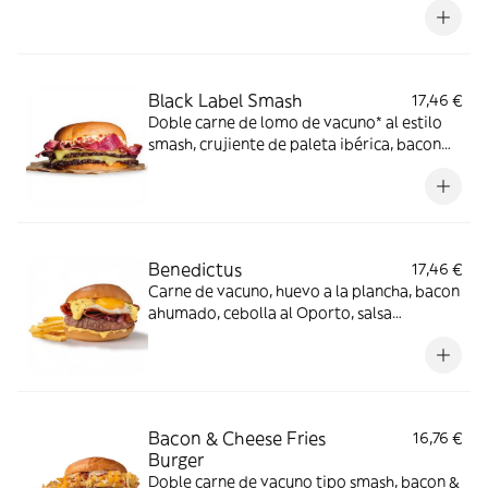
brioche.
Black Label Smash
17,46 €
Doble carne de lomo de vacuno* al estilo
smash, crujiente de paleta ibérica, bacon
de Angus, queso cheddar y mayonesa de
huevo frito en pan estilo brioche. *60% de
lomo de vacuno.
Benedictus
17,46 €
Carne de vacuno, huevo a la plancha, bacon
ahumado, cebolla al Oporto, salsa
holandesa.
Bacon & Cheese Fries
16,76 €
Burger
Doble carne de vacuno tipo smash, bacon &