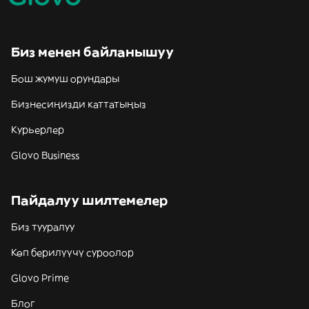
Биз менен байланышуу
Бош жумуш орундары
Бизнесиңизди каттатыңыз
Курьерлер
Glovo Business
Пайдалуу шилтемелер
Биз тууралуу
Көп берилүүчү суроолор
Glovo Prime
Блог