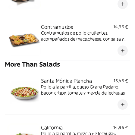
Contramuslos
14,96 €
Contramuslos de pollo crujientes,
acompañados de mac&cheese, con salsa y
guarnición a elegir: Butter / Nashville / BBQ
de cerveza Budweiser®.
More Than Salads
Santa Mónica Plancha
15,46 €
Pollo a la parrilla, queso Grana Padano,
bacon crispy, tomate y mezcla de lechugas
con salsa miel mostaza.
California
14,96 €
Pollo a la parrilla, mezcla de lechugas,