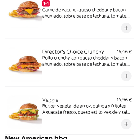
1+1
Carne de vacuno, queso cheddar y bacon
ahumado, sobre base de lechuga, tomate,
cebolla morada y salsa especial FH en pan
clásico.
Director's Choice Crunchy
15,46 €
Pollo crunchy, con queso cheddar y bacon
ahumado, sobre base de lechuga, tomate,
cebolla morada y salsa FH en pan clásico.
Veggie
14,96 €
Burger vegetal de arroz, quinoa y frijoles.
Aguacate fresco, queso estilo veggie y salsa
mayo garden sobre base de lechuga y
tomate en pan clásico.
New American bbq