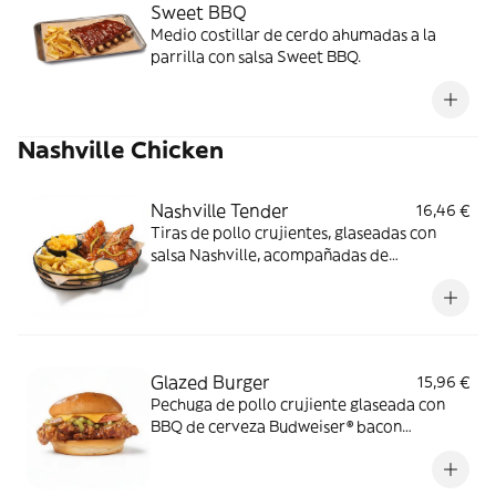
Sweet BBQ
Medio costillar de cerdo ahumadas a la
parrilla con salsa Sweet BBQ.
Nashville Chicken
Nashville Tender
16,46 €
Tiras de pollo crujientes, glaseadas con
salsa Nashville, acompañadas de
mac&cheese, salsa butter y guarnición a
elegir.
Glazed Burger
15,96 €
Pechuga de pollo crujiente glaseada con
BBQ de cerveza Budweiser® bacon
ahumado, queso cheddar y relish de
pepinillos en pan estilo brioche.