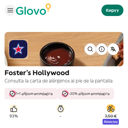
Кирүү
Foster's Hollywood
Consulta la carta de alérgenos al pie de la pantalla
1+1 айрым өнүмдөргө
-30% айрым өнүмдөргө
-
93%
3,50 €
Акысыз