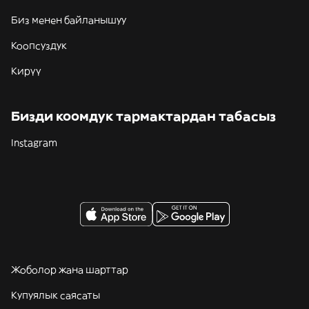
Биз менен байланышуу
Коопсуздук
Кирүү
Бизди коомдук тармактардан табасыз
Instagram
Жоболор жана шарттар
Купуялык саясаты