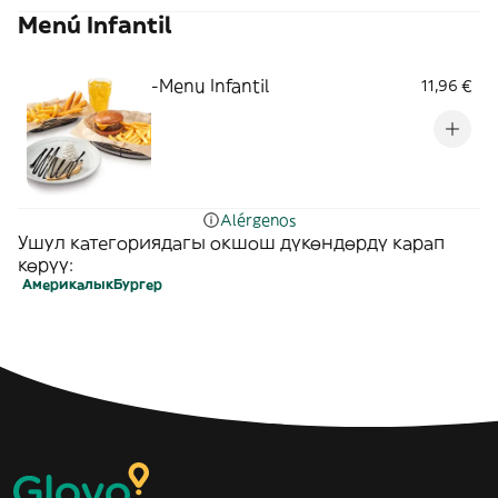
Menú Infantil
-Menu Infantil
11,96 €
Alérgenos
Ушул категориядагы окшош дүкөндөрдү карап
көрүү:
Америкалык
Бургер