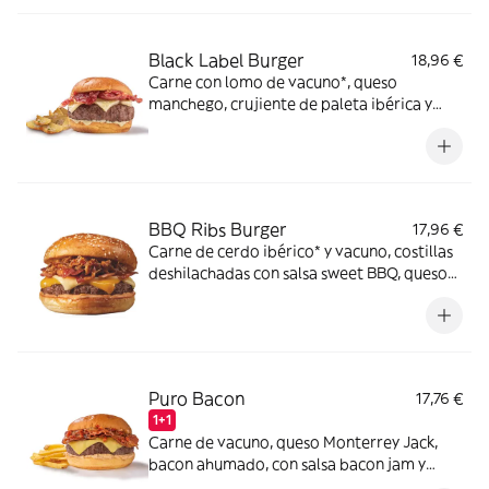
Black Label Burger
18,96 €
Carne con lomo de vacuno*, queso
manchego, crujiente de paleta ibérica y
salsa mayo-mostaza en pan estilo brioche.
*60% de lomo de vacuno.
BBQ Ribs Burger
17,96 €
Carne de cerdo ibérico* y vacuno, costillas
deshilachadas con salsa sweet BBQ, queso
cheddar y cheddar ahumado, bacon y salsa
especial FH en pan clásico. *60% cerdo
ibérico.
Puro Bacon
17,76 €
1+1
Carne de vacuno, queso Monterrey Jack,
bacon ahumado, con salsa bacon jam y
salsa mayo smoked bacon en pan estilo