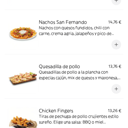
con bacon crispy y cebolla encurtida,
acompañado de salsa BBQ y guacamole.
Nachos San Fernando
14,76 €
Nachos con quesos fundidos, chili con
carne, crema agria, jalapeños y pico de
gallo.
Quesadilla de pollo
13,76 €
Quesadillas de pollo a la plancha con
especias cajún, mix de quesos y mayonesa,
coronadas con cebolla encurtida y cilantro.
Acompañada de salsa roja mexicana y lima.
Chicken Fingers
13,26 €
Tiras de pechuga de pollo crujientes estilo
sureño. Elige una salsa: BBQ o miel
mostaza.