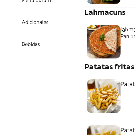
Menú durum
Lahmacuns
Adicionales
lahm
Pan de
Bebidas
Patatas fritas
Patat
Patat