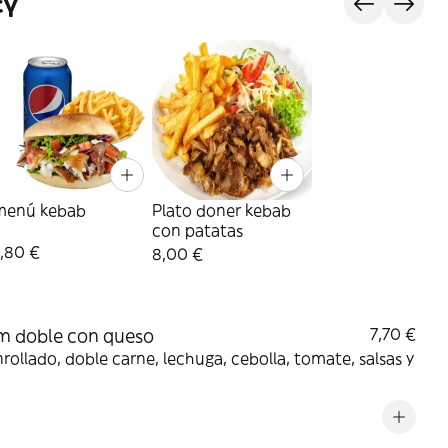
сү
menú kebab
Plato doner kebab
con patatas
,80 €
8,00 €
m doble con queso
7,70 €
rollado, doble carne, lechuga, cebolla, tomate, salsas y