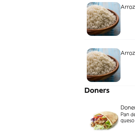
Arro
Arro
Doners
Doner
Pan de
queso