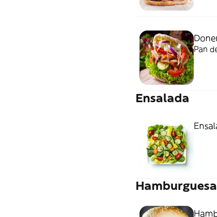
Doner
Pan de
Ensalada
Ensa
Hamburguesa
Hambu