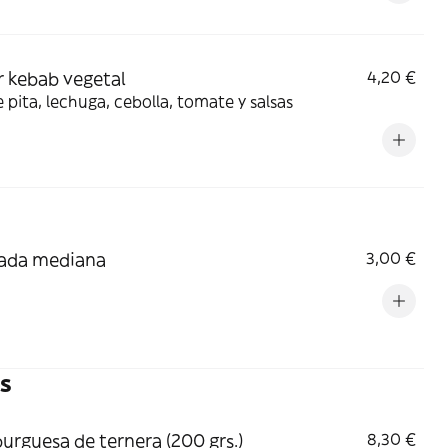
 kebab vegetal
4,20 €
 pita, lechuga, cebolla, tomate y salsas
lada mediana
3,00 €
s
rguesa de ternera (200 grs.)
8,30 €