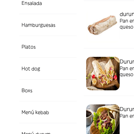
Ensalada
duru
Pan en
Hamburguesas
queso
Platos
Duru
Pan en
Hot dog
queso
Boxs
Duru
Menú kebab
Pan en