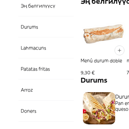
Эң белгилүү
Эң белгилүүсү
Durums
Lahmacuns
Menú durum doble
Patatas fritas
9,30 €
7
Durums
Arroz
Duru
Pan en
queso
Doners