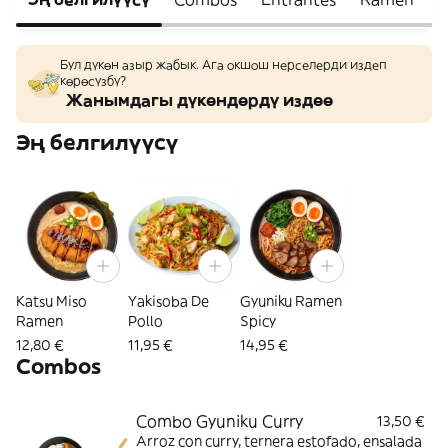
Бул дүкөн азыр жабык. Ага окшош нерселерди издеп
көрөсүзбү?
Жанымдагы дүкөндөрдү издөө
Эң белгилүүсү
Katsu Miso
Yakisoba De
Gyuniku Ramen
Ramen
Pollo
Spicy
12,80 €
11,95 €
14,95 €
Combos
Combo Gyuniku Curry
13,50 €
Arroz con curry, ternera estofado, ensalada