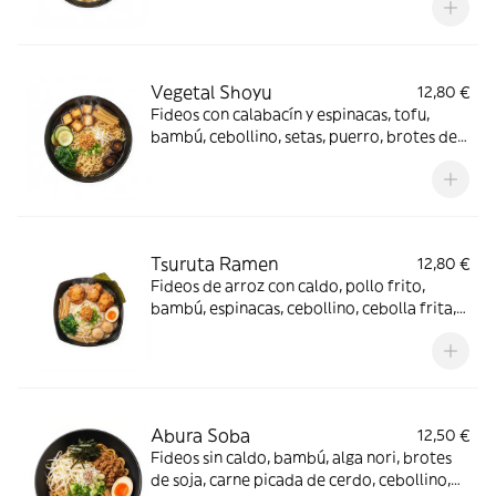
Vegetal Shoyu
12,80 €
Fideos con calabacín y espinacas, tofu,
bambú, cebollino, setas, puerro, brotes de
soja y cebolla frita con base de shoyu
Tsuruta Ramen
12,80 €
Fideos de arroz con caldo, pollo frito,
bambú, espinacas, cebollino, cebolla frita,
huevo, alga nori, albóndiga de carne relleno
de brotes de soja, con base de salsa tsuruta
casera
Abura Soba
12,50 €
Fideos sin caldo, bambú, alga nori, brotes
de soja, carne picada de cerdo, cebollino,