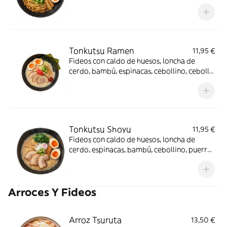
puerro, huevo y salsa de sésamo
Tonkutsu Ramen
11,95 €
Fideos con caldo de huesos, loncha de
cerdo, bambú, espinacas, cebollino, cebolla
frita, huevo, alga nori, Naruto y brotes de
soja con base de salsa tsukuta casera
Tonkutsu Shoyu
11,95 €
Fideos con caldo de huesos, loncha de
cerdo, espinacas, bambú, cebollino, puerro,
huevo, naruto, brotes de soja y cebolla frita
con base de shoyu
Arroces Y Fideos
Arroz Tsuruta
13,50 €