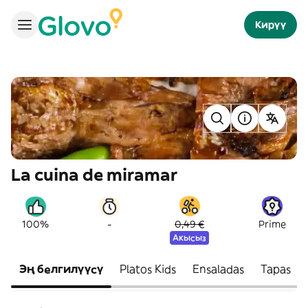
Кирүү
La cuina de miramar
-
100%
0,49 €
Prime
Акысыз
Эң белгилүүсү
Platos Kids
Ensaladas
Tapas