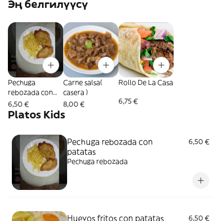
Эң белгилүүсү
Pechuga
Carne salsa(
Rollo De La Casa
rebozada con
casera )
6,75 €
patatas
6,50 €
8,00 €
Platos Kids
Pechuga rebozada con
6,50 €
patatas
Pechuga rebozada
Huevos fritos con patatas
6,50 €