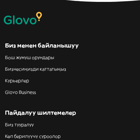
Биз менен байланышуу
Бош жумуш орундары
Бизнесиңизди каттатыңыз
Курьерлер
Glovo Business
Пайдалуу шилтемелер
Биз тууралуу
Көп берилүүчү суроолор