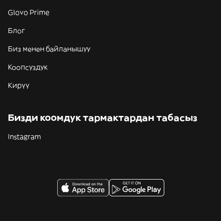
Glovo Prime
Блог
Биз менен байланышуу
Коопсуздук
Кирүү
Бизди коомдук тармактардан табасыз
Instagram