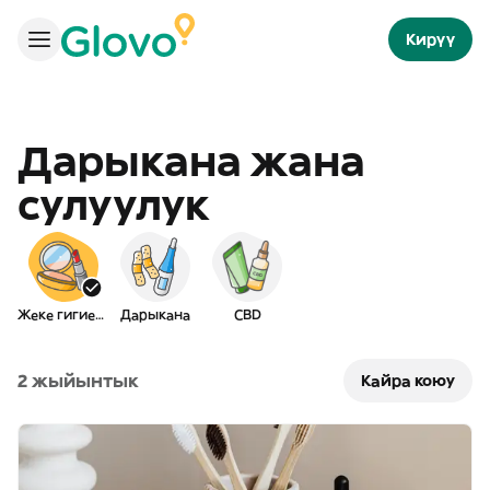
Кирүү
Дарыкана жана
сулуулук
Жеке гигиена
Дарыкана
CBD
2 жыйынтык
Кайра коюу