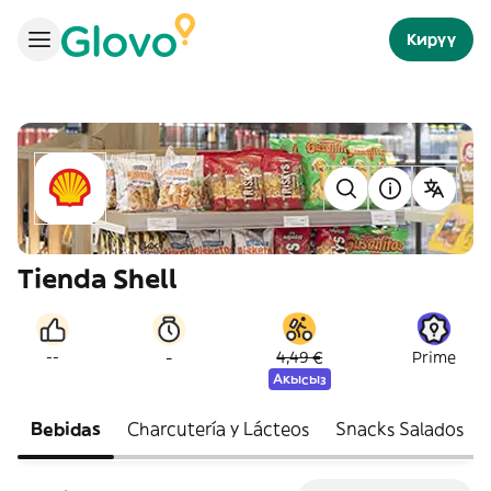
Кирүү
Tienda Shell
-
--
4,49 €
Prime
Акысыз
Bebidas
Charcutería y Lácteos
Snacks Salados