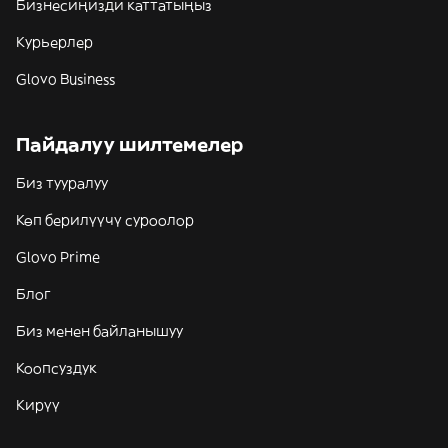
Бизнесиңизди каттатыңыз
Курьерлер
Glovo Business
Пайдалуу шилтемелер
Биз тууралуу
Көп берилүүчү суроолор
Glovo Prime
Блог
Биз менен байланышуу
Коопсуздук
Кирүү