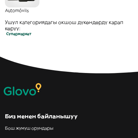
Automóvils
Ушул категориядагы окшош дүкөндөрдү карап
көрүү:
Супермаркет
Биз менен байланышуу
Бош жумуш орундары