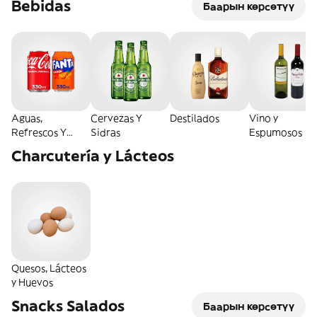
Bebidas
Баарын көрсөтүү
Aguas,
Cervezas Y
Destilados
Vino y
Refrescos Y
Sidras
Espumosos
Energéticas
Charcutería y Lácteos
Quesos, Lácteos
y Huevos
Snacks Salados
Баарын көрсөтүү