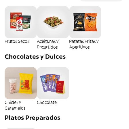
Frutos Secos
Aceitunas y
Patatas Fritas y
Encurtidos
Aperitivos
Chocolates y Dulces
Chicles y
Chocolate
Caramelos
Platos Preparados