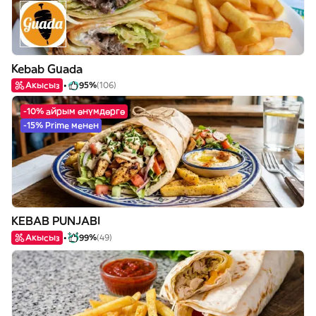
Kebab Guada
Акысыз
95%
(106)
-10% айрым өнүмдөргө
-15% Prime менен
KEBAB PUNJABI
Акысыз
99%
(49)