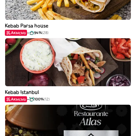
Kebab Parsa house
Акысыз
94%
(28)
Kebab Istanbul
Акысыз
100%
(12)