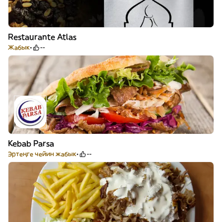
Restaurante Atlas
Жабык
--
Kebab Parsa
Эртеңге чейин жабык
--