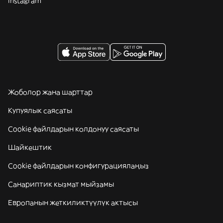
Instagram
Жоболор жана шарттар
Купуялык саясаты
Cookie файлдарын колдонуу саясаты
Шайкештик
Cookie файлдарын конфигурациялаңыз
Санариптик кызмат мыйзамы
Европанын жеткиликтүүлүк актысы