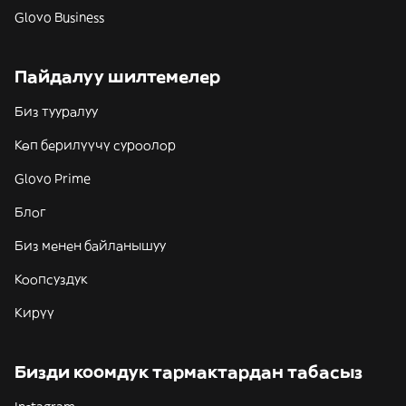
Glovo Business
Пайдалуу шилтемелер
Биз тууралуу
Көп берилүүчү суроолор
Glovo Prime
Блог
Биз менен байланышуу
Коопсуздук
Кирүү
Бизди коомдук тармактардан табасыз