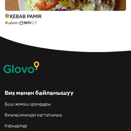
KEBAB PAMIR
Жабык
96%
(27)
Биз менен байланышуу
Бош жумуш орундары
Бизнесиңизди каттатыңыз
Курьерлер