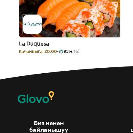
La Duquesa
Качанкыга: 20:00
95%
(16)
Биз менен
байланышуу