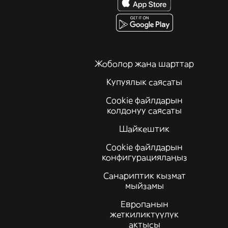
Жоболор жана шарттар
Купуялык саясаты
Cookie файлдарын
колдонуу саясаты
Шайкештик
Cookie файлдарын
конфигурациялаңыз
Санариптик кызмат
мыйзамы
Европанын
жеткиликтүүлүк
актысы