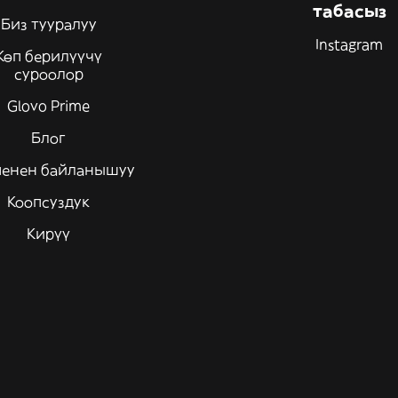
табасыз
Биз тууралуу
Instagram
Көп берилүүчү
суроолор
Glovo Prime
Блог
менен байланышуу
Коопсуздук
Кирүү