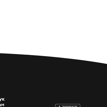
ук
ан