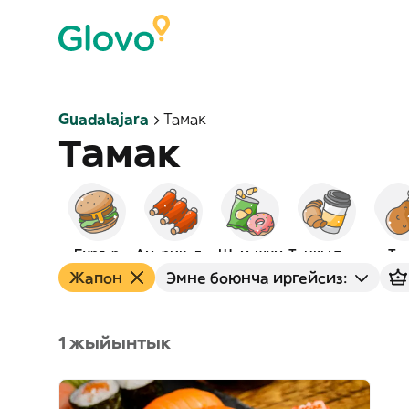
Guadalajara
Тамак
Тамак
Бургер
Америкалык
Шам-шум
Таңкы тамак
То
Жапон
Эмне боюнча иргейсиз:
1 жыйынтык