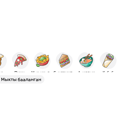
ок
Пицца
Мексикалык
Сэндвичтер
Азиялык
Кебаб
Мыкты бааланган