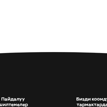
Пайдалуу
Бизди коомд
шилтемелер
тармактард